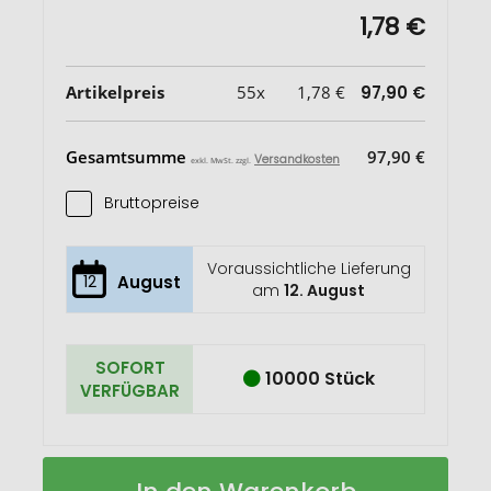
1,78 €
Artikelpreis
55x
1,78 €
97,90 €
Gesamtsumme
97,90 €
Versandkosten
exkl. MwSt. zzgl.
Bruttopreise
Voraussichtliche Lieferung
12
August
am
12. August
SOFORT
10000 Stück
VERFÜGBAR
Brite-
Auf
Mat®
Lager