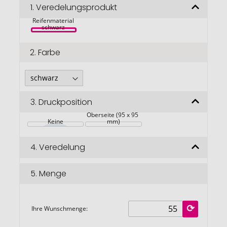
quadratischer 
Bildgalerie
1.
Veredelungsprodukt
Untersetzer 
mit 
springen
Reifenmaterial 
schwarz 
2.
Farbe
3.
Druckposition
Oberseite (95 x 95 
Keine
mm)
4.
Veredelung
5.
Menge
Ihre Wunschmenge: