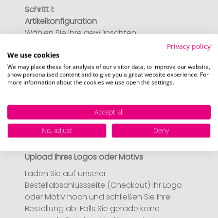
Schritt 1:
Artikelkonfiguration
Wählen Sie Ihre gewünschten
Werbeartikel aus und passen Sie diese
Privacy policy
We use cookies
nach Ihren Vorstellungen an.
We may place these for analysis of our visitor data, to improve our website,
Anschließend legen Sie die konfigurierten
show personalised content and to give you a great website experience. For
Artikel in Ihren Warenkorb.
more information about the cookies we use open the settings.
Accept all
No, adjust
Deny
Schritt 2:
Upload Ihres Logos oder Motivs
Laden Sie auf unserer
Bestellabschlussseite (Checkout) Ihr Logo
oder Motiv hoch und schließen Sie Ihre
Bestellung ab. Falls Sie gerade keine