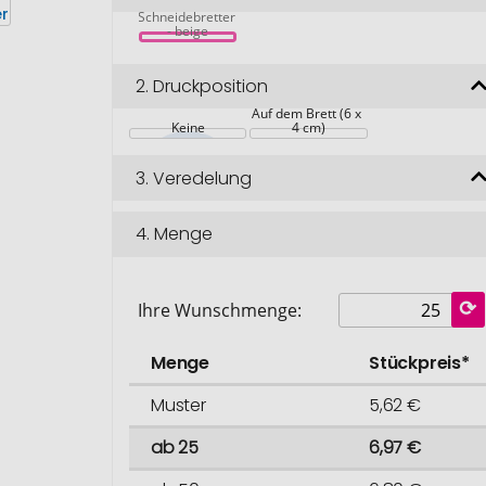
3er Set Bambus 
Schneidebretter 
- beige
2.
Druckposition
Auf dem Brett (6 x 
Keine
4 cm)
3.
Veredelung
4.
Menge
Ihre Wunschmenge:
Menge
Stückpreis*
Muster
5,62 €
ab 25
6,97 €