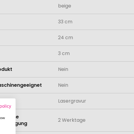
beige
33 cm
24 cm
3 cm
odukt
Nein
schinengeeignet
Nein
lung
Lasergravur
policy
eit ohne
how
2 Werktage
anbringung