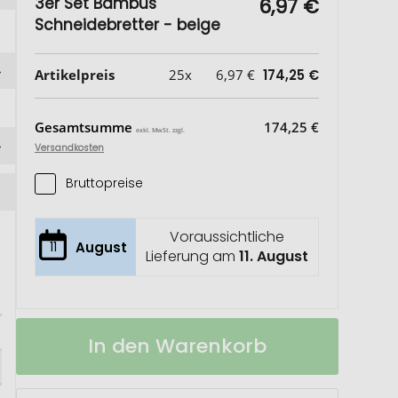
3er Set Bambus
6,97 €
Schneidebretter - beige
Artikelpreis
25x
6,97 €
174,25 €
Gesamtsumme
174,25 €
exkl. MwSt. zzgl.
Versandkosten
Bruttopreise
Voraussichtliche
11
August
Lieferung am
11. August
3er
Auf
In den Warenkorb
Set
Lager
Bambus
Schneidebretter