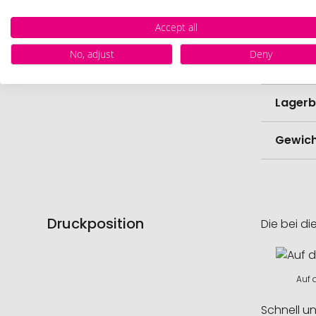
Lieferz
Werbe
Accept all
No, adjust
Deny
Menge 
Lagerb
Gewich
Druckposition
Die bei di
Auf 
Schnell u