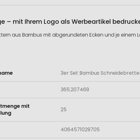
ge – mit Ihrem Logo als Werbeartikel bedruck
ttern aus Bambus mit abgerundeten Ecken und je einem Loc
lname
3er Set Bambus Schneidebretter
onen
365.207469
tmenge mit
25
lung
4064571029705