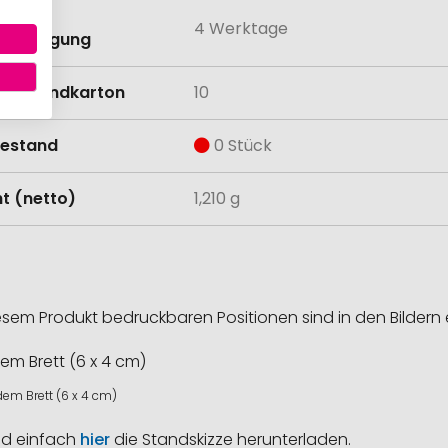
eit mit
4 Werktage
anbringung
Versandkarton
10
estand
0 Stück
t (netto)
1,210 g
esem Produkt bedruckbaren Positionen sind in den Bildern 
dem Brett (6 x 4 cm)
nd einfach
hier
die Standskizze herunterladen.