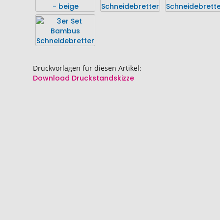
springen
springen
Druckvorlagen für diesen Artikel:
Download Druckstandskizze