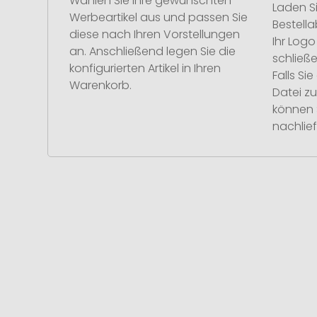
Wählen Sie Ihre gewünschten
Laden S
Werbeartikel aus und passen Sie
Bestell
diese nach Ihren Vorstellungen
Ihr Log
an. Anschließend legen Sie die
schließe
konfigurierten Artikel in Ihren
Falls S
Warenkorb.
Datei z
können 
nachlief