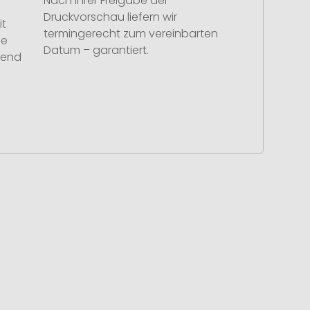
Nach Ihrer Freigabe der
Druckvorschau liefern wir
it
termingerecht zum vereinbarten
se
Datum – garantiert.
hend