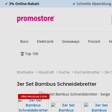
✔
3% Online-Rabatt
✔ Schnelle Abwicklung
Büro
Elektronik
Giveaways
Freizeit
H
🏆 Top 100
Startseite
Haushalt
Küche
Küchenbretter
3er
3er Set Bambus Schneidebretter
Zum
Zum
48H PRODUKTION
Ende
Anfang
der
der
Bildgalerie
Bildgalerie