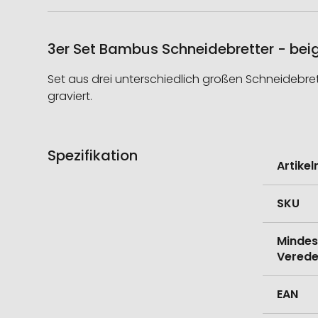
3er Set Bambus Schneidebretter - bei
Set aus drei unterschiedlich großen Schneidebre
graviert.
Spezifikation
Weitere
Artike
Informati
SKU
Mindes
Verede
EAN