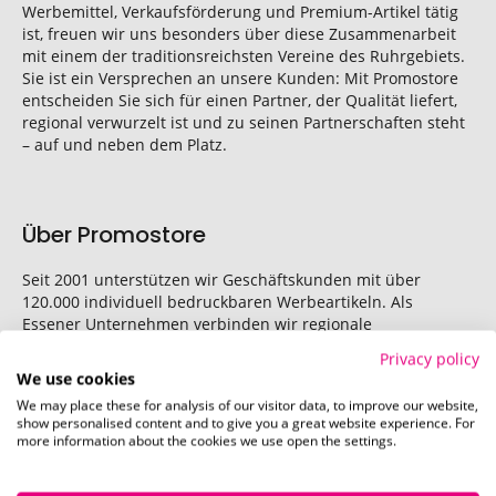
Werbemittel, Verkaufsförderung und Premium-Artikel tätig
ist, freuen wir uns besonders über diese Zusammenarbeit
mit einem der traditionsreichsten Vereine des Ruhrgebiets.
Sie ist ein Versprechen an unsere Kunden: Mit Promostore
entscheiden Sie sich für einen Partner, der Qualität liefert,
regional verwurzelt ist und zu seinen Partnerschaften steht
– auf und neben dem Platz.
Über Promostore
Seit 2001 unterstützen wir Geschäftskunden mit über
120.000 individuell bedruckbaren Werbeartikeln. Als
Essener Unternehmen verbinden wir regionale
Verwurzelung mit verlässlicher Partnerschaft und haben
Privacy policy
uns so zu einem der führenden Anbieter in Deutschland
We use cookies
entwickelt.
We may place these for analysis of our visitor data, to improve our website,
Fragen zur Partnerschaft oder Interesse an unseren
show personalised content and to give you a great website experience. For
more information about the cookies we use open the settings.
Produkten? Wir freuen uns auf den Austausch!