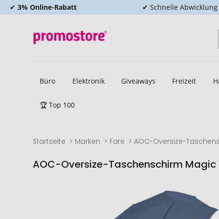
✔
3% Online-Rabatt
✔ Schnelle Abwicklung
Büro
Elektronik
Giveaways
Freizeit
H
🏆 Top 100
Startseite
Marken
Fare
AOC-Oversize-Taschensc
AOC-Oversize-Taschenschirm Magic 
Zum
Zum
Ende
Anfang
der
der
Bildgalerie
Bildgalerie