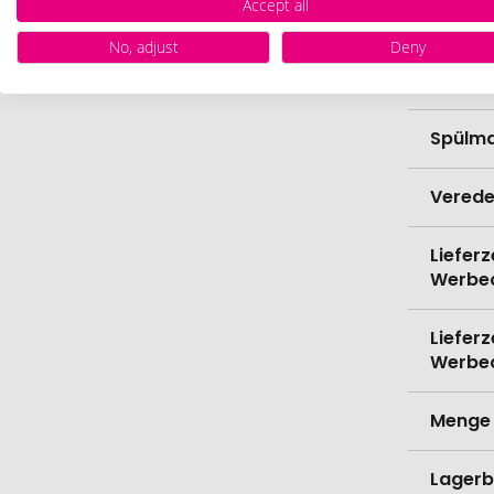
Accept all
Durch
No, adjust
Deny
Bio-Pr
Spülma
Verede
Lieferz
Werbe
Lieferz
Werbe
Menge 
Lagerb