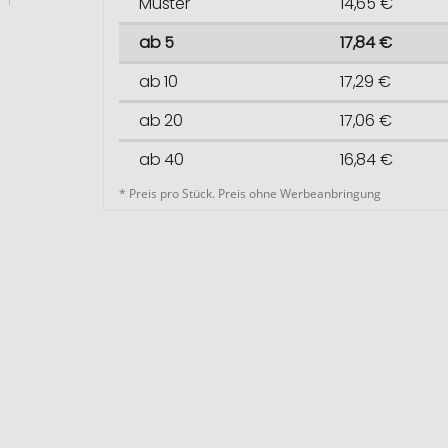
Muster
14,65 €
ab 5
17,84 €
ab 10
17,29 €
ab 20
17,06 €
ab 40
16,84 €
* Preis pro Stück. Preis ohne Werbeanbringung