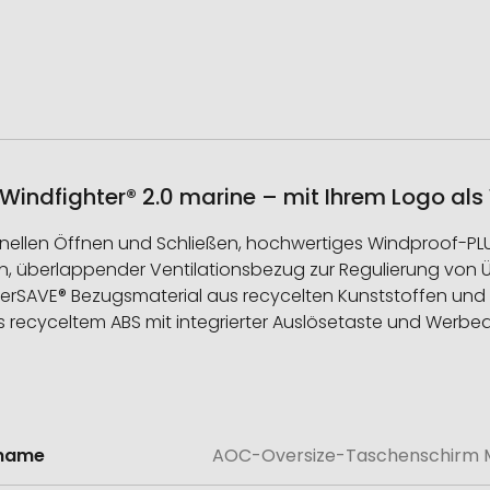
ndfighter® 2.0 marine – mit Ihrem Logo als
llen Öffnen und Schließen, hochwertiges Windproof-PLUS-S
nen, überlappender Ventilationsbezug zur Regulierung von
SAVE® Bezugsmaterial aus recycelten Kunststoffen und mit
 recyceltem ABS mit integrierter Auslösetaste und Werbe
lname
AOC-Oversize-Taschenschirm Ma
onen