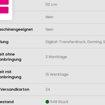
messer
110 cm
odukt
Nein
schinengeeignet
Nein
lung
Digital-Transferdruck, Doming, 
eit ohne
3 Werktage
anbringung
eit mit
15 Werktage
anbringung
Versandkarton
24
estand
549 Stück