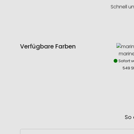
Schnell u
Verfügbare Farben
marin
Sofort v
549 S
So 