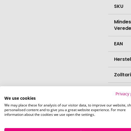
SKU
Mindes
Verede
EAN
Herste
Zollta
Farbe
Privacy 
We use cookies
Materi
We may place these for analysis of our visitor data, to improve our website, s
personalised content and to give you a great website experience. For more
information about the cookies we use open the settings.
Länge