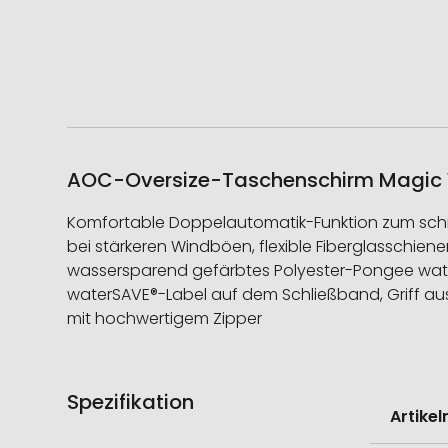
AOC-Oversize-Taschenschirm Magic Wi
Komfortable Doppelautomatik-Funktion zum schne
bei stärkeren Windböen, flexible Fiberglasschie
wassersparend gefärbtes Polyester-Pongee water
waterSAVE®-Label auf dem Schließband, Griff aus
mit hochwertigem Zipper
Spezifikation
Weitere
Artike
Informati