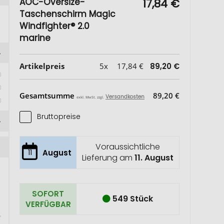
AOC-Oversize-
17,84 €
Taschenschirm Magic
Windfighter® 2.0
marine
Artikelpreis
5x
17,84 €
89,20 €
Gesamtsumme
89,20 €
Versandkosten
exkl. MwSt. zzgl.
Bruttopreise
Voraussichtliche
11
August
Lieferung am
11. August
SOFORT
549 Stück
VERFÜGBAR