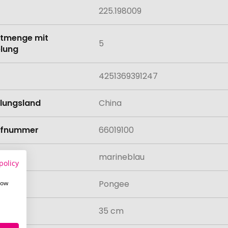
225.198009
tmenge mit
5
lung
4251369391247
llungsland
China
rifnummer
66019100
marineblau
policy
al
Pongee
how
35 cm