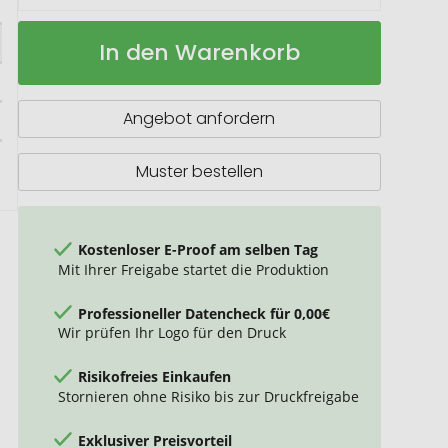
AOC-
Auf
In den Warenkorb
Oversize-
Lager
Taschenschirm
Magic
Windfighter®
Angebot anfordern
mit
Windproof-
PLUS-
Muster bestellen
System
Kostenloser E-Proof am selben Tag
Mit Ihrer Freigabe startet die Produktion
Professioneller Datencheck für 0,00€
Wir prüfen Ihr Logo für den Druck
Risikofreies Einkaufen
Stornieren ohne Risiko bis zur Druckfreigabe
Exklusiver Preisvorteil