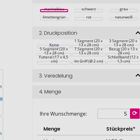
marineblau
schwarz
grau
limettengrün
rot
naturweiß
2.
Druckposition
1 Segment (20 x 
3 Segment (20 x 
Keine
13 x 28 cm)
13 x 28 cm)
5 Segment (20 x 
7 Segment (20 x 
Bezug (20 x 13 x 
13 x 28 cm)
13 x 28 cm)
28 cm)
Futteral (17 x 4,5 
Schließband (12 x 
cm)
Im Griff (Ø 2 cm)
1,5 cm)
3.
Veredelung
4.
Menge
Ihre Wunschmenge:
Menge
Stückpreis*