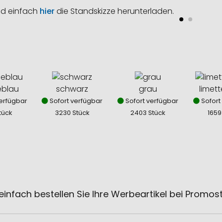
nd einfach
hier
die Standskizze herunterladen.
eblau
schwarz
grau
limet
erfügbar
Sofort verfügbar
Sofort verfügbar
Sofort
tück
3230 Stück
2403 Stück
1659
einfach bestellen Sie Ihre Werbeartikel bei Promos