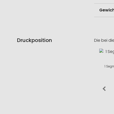
Gewich
Druckposition
Die bei di
1 Segm