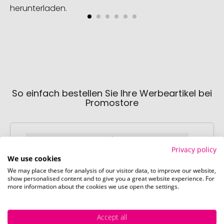
herunterladen.
So einfach bestellen Sie Ihre Werbeartikel bei
Promostore
Privacy policy
We use cookies
We may place these for analysis of our visitor data, to improve our website,
show personalised content and to give you a great website experience. For
Schritt 1:
more information about the cookies we use open the settings.
Artikelkonfiguration
Wählen Sie Ihre gewünschten
Accept all
Werbeartikel aus und passen Sie diese