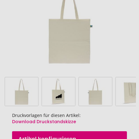
Bildgalerie
springen
Druckvorlagen für diesen Artikel:
Download Druckstandskizze
Zum
Artikel konfigurieren