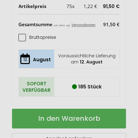
Artikelpreis
75x
1,22 €
91,50 €
Gesamtsumme
91,50 €
Versandkosten
exkl. MwSt. zzgl.
Bruttopreise
Voraussichtliche Lieferung
12
August
am
12. August
SOFORT
185 Stück
VERFÜGBAR
Bag
Auf
In den Warenkorb
Fairtrade
Lager
140g
38x42cm