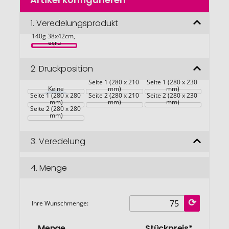
Anfang
der
Bildgalerie
1.
Veredelungsprodukt
Bag Fairtrade 
springen
140g 38x42cm, 
ecru
2.
Druckposition
Seite 1 (280 x 210 
Seite 1 (280 x 230 
Keine
mm)
mm)
Seite 1 (280 x 280 
Seite 2 (280 x 210 
Seite 2 (280 x 230 
mm)
mm)
mm)
Seite 2 (280 x 280 
mm)
3.
Veredelung
4.
Menge
Ihre Wunschmenge:
Menge
Stückpreis*