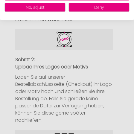
nach Ihren Vorstellungen an.
No, adjust
Deny
Anschließend legen Sie die konfigurierten
Artikel in Ihren Warenkorb.
Schritt 2:
Upload Ihres Logos oder Motivs
Laden Sie auf unserer
Bestellabschlussseite (Checkout) Ihr Logo
oder Motiv hoch und schließen Sie Ihre
Bestellung ab. Falls Sie gerade keine
passende Datei zur Verfügung haben,
können Sie diese gerne später
nachliefern.