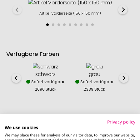
Artikel Vorderseite (150 x 150 mm)
Verfügbare Farben
schwarz
grau
ki
Sofort verfügbar
Sofort verfügbar
Sofor
2690 Stück
2339 Stück
11
Privacy policy
So einfach bestellen Sie Ihre Werbeartikel bei
We use cookies
Promostore
We may place these for analysis of our visitor data, to improve our website,
show personalised content and to give you a great website experience. For