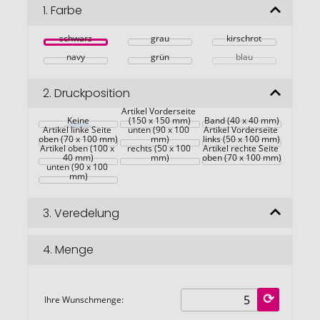
Bildgalerie
1.
Farbe
springen
schwarz
grau
kirschrot
navy
grün
blau
2.
Druckposition
Artikel Vorderseite 
Keine
Artikel linke Seite 
(150 x 150 mm)
Band (40 x 40 mm)
Artikel linke Seite 
unten (90 x 100 
Artikel Vorderseite 
oben (70 x 100 mm)
Artikel Vorderseite 
mm)
links (50 x 100 mm)
Artikel oben (100 x 
rechts (50 x 100 
Artikel rechte Seite 
Artikel linke Seite 
40 mm)
mm)
oben (70 x 100 mm)
unten (90 x 100 
mm)
3.
Veredelung
4.
Menge
Ihre Wunschmenge: