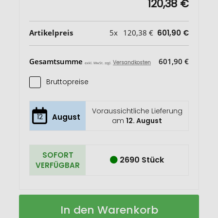
120,38 €
Artikelpreis
5x
120,38 €
601,90 €
Gesamtsumme
601,90 €
Versandkosten
exkl. MwSt. zzgl.
Bruttopreise
Voraussichtliche Lieferung
12
August
am
12. August
SOFORT
2690 Stück
VERFÜGBAR
Bobby
Auf
In den Warenkorb
Hero
Lager