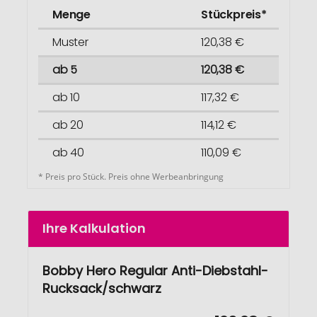
Menge
Stückpreis*
Muster
120,38 €
ab 5
120,38 €
ab 10
117,32 €
ab 20
114,12 €
ab 40
110,09 €
* Preis pro Stück. Preis ohne Werbeanbringung
Ihre Kalkulation
Bobby Hero Regular Anti-Diebstahl-
Rucksack/schwarz