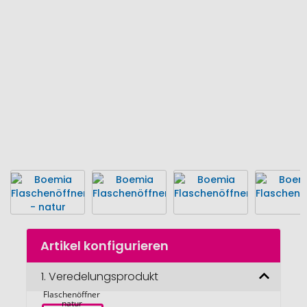
Bildgalerie
springen
Zum
Artikel konfigurieren
Anfang
der
Bildgalerie
1.
Veredelungsprodukt
Boemia 
springen
Flaschenöffner 
natur 