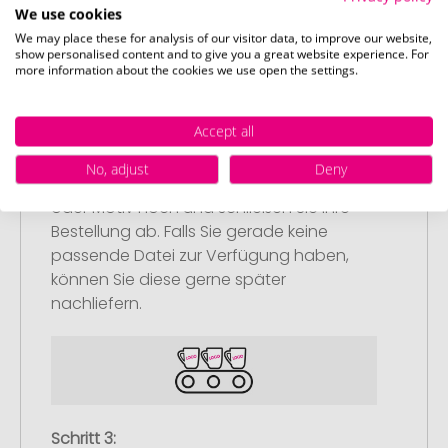
We use cookies
We may place these for analysis of our visitor data, to improve our website,
show personalised content and to give you a great website experience. For
more information about the cookies we use open the settings.
Schritt 2:
Upload Ihres Logos oder Motivs
Accept all
Laden Sie auf unserer
No, adjust
Deny
Bestellabschlussseite (Checkout) Ihr Logo
oder Motiv hoch und schließen Sie Ihre
Bestellung ab. Falls Sie gerade keine
passende Datei zur Verfügung haben,
können Sie diese gerne später
nachliefern.
Schritt 3: