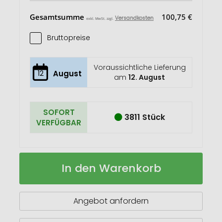
Gesamtsumme
100,75 €
Versandkosten
exkl. MwSt. zzgl.
Bruttopreise
Voraussichtliche Lieferung
12
August
am
12. August
SOFORT
3811 Stück
VERFÜGBAR
Boemia
Auf
In den Warenkorb
Flaschenöffner
Lager
Angebot anfordern