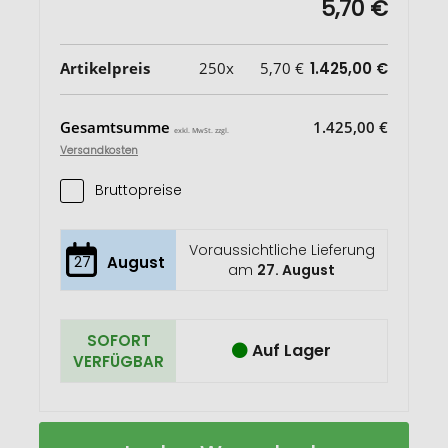
5,70 €
Artikelpreis
250x
5,70 €
1.425,00 €
Gesamtsumme
1.425,00 €
exkl. MwSt. zzgl.
Versandkosten
Bruttopreise
Voraussichtliche Lieferung
27
August
am
27. August
SOFORT
Auf Lager
VERFÜGBAR
Camilla
Auf