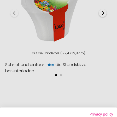
auf die Banderole ( 29,4 x 12,8 cm)
Schnell und einfach
hier
die Standskizze
herunterladen.
Privacy policy
So einfach bestellen Sie Ihre Werbeartikel bei