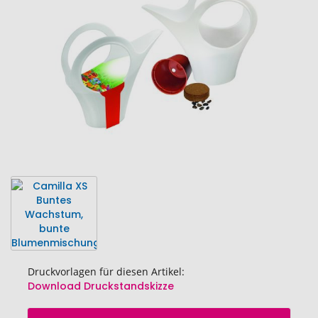
Bildgalerie
springen
Druckvorlagen für diesen Artikel:
Download Druckstandskizze
Zum