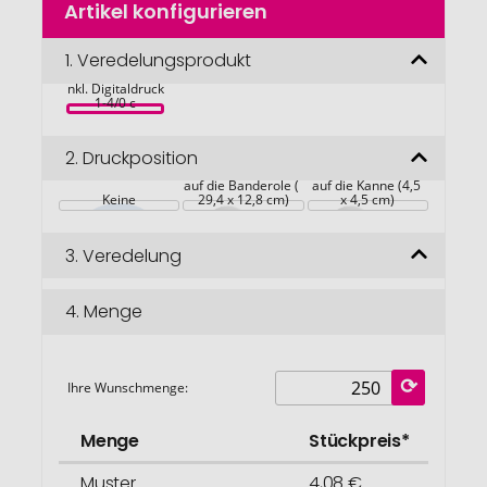
Artikel konfigurieren
Anfang
Camilla XS 
der
Buntes 
Bildgalerie
1.
Veredelungsprodukt
Wachstum, bunte 
Blumenmischung, 
springen
inkl. Digitaldruck 
1-4/0 c
2.
Druckposition
auf die Banderole ( 
auf die Kanne (4,5 
Keine
29,4 x 12,8 cm)
x 4,5 cm)
3.
Veredelung
4.
Menge
Ihre Wunschmenge:
Menge
Stückpreis*
Muster
4,08 €