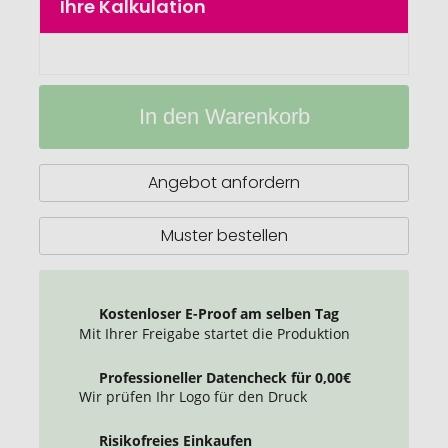
Ihre Kalkulation
Doppelwandige
Auf
Vakuum-
Lager
In den Warenkorb
Isolierflasche
500
ml
Angebot anfordern
Muster bestellen
Kostenloser E-Proof am selben Tag
Mit Ihrer Freigabe startet die Produktion
Professioneller Datencheck für 0,00€
Wir prüfen Ihr Logo für den Druck
Risikofreies Einkaufen