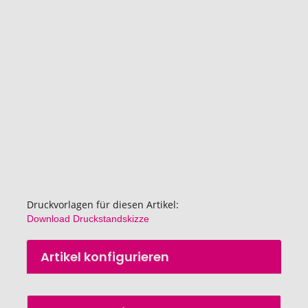
der
Bildgalerie
springen
Druckvorlagen für diesen Artikel:
Download Druckstandskizze
Zum
Artikel konfigurieren
Anfang
der
Bildgalerie
springen