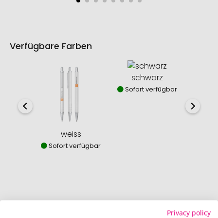
Verfügbare Farben
schwarz
Sofort verfügbar
weiss
s
Sofort verfügbar
Sofor
So einfach bestellen Sie Ihre Werbeartikel bei
Privacy policy
Promostore