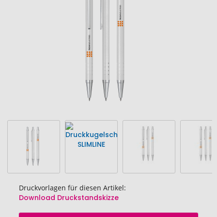
Bildgalerie
springen
Druckvorlagen für diesen Artikel:
Download Druckstandskizze
Zum