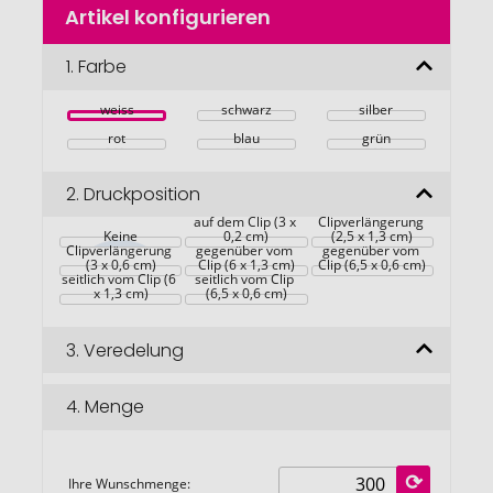
Artikel konfigurieren
Anfang
der
Bildgalerie
1.
Farbe
springen
weiss
schwarz
silber
rot
blau
grün
2.
Druckposition
in 
auf dem Clip (3 x 
Clipverlängerung 
Keine
in 
0,2 cm)
(2,5 x 1,3 cm)
Clipverlängerung 
gegenüber vom 
gegenüber vom 
(3 x 0,6 cm)
Clip (6 x 1,3 cm)
Clip (6,5 x 0,6 cm)
seitlich vom Clip (6 
seitlich vom Clip 
x 1,3 cm)
(6,5 x 0,6 cm)
3.
Veredelung
4.
Menge
Ihre Wunschmenge: