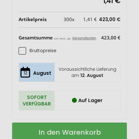
1,41 €
Artikelpreis
300x
1,41 €
423,00 €
Gesamtsumme
423,00 €
Versandkosten
exkl. MwSt. zzgl.
Bruttopreise
Voraussichtliche Lieferung
12
August
am
12. August
SOFORT
Auf Lager
VERFÜGBAR
Druckkugelschreiber
Auf
In den Warenkorb
SLIMLINE
Lager