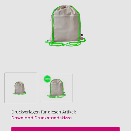
Bildgalerie
springen
Druckvorlagen für diesen Artikel:
Download Druckstandskizze
Zum