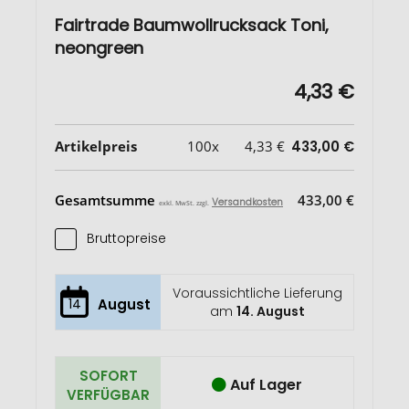
Fairtrade Baumwollrucksack Toni,
neongreen
4,33 €
Artikelpreis
100x
4,33 €
433,00 €
Gesamtsumme
433,00 €
Versandkosten
exkl. MwSt. zzgl.
Bruttopreise
Voraussichtliche Lieferung
14
August
am
14. August
SOFORT
Auf Lager
VERFÜGBAR