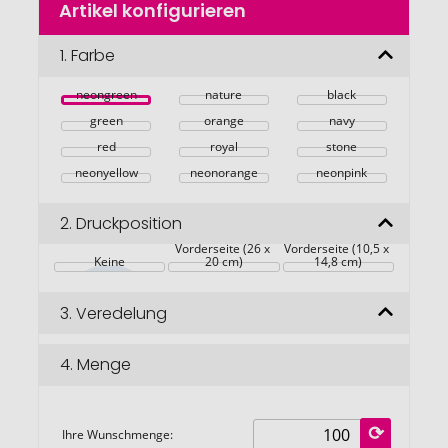
Artikel konfigurieren
Anfang
der
Bildgalerie
1.
Farbe
springen
neongreen
nature
black
green
orange
navy
red
royal
stone
neonyellow
neonorange
neonpink
2.
Druckposition
Vorderseite (26 x 
Vorderseite (10,5 x 
Keine
20 cm)
14,8 cm)
3.
Veredelung
4.
Menge
Ihre Wunschmenge: