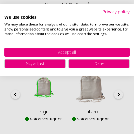
Vorderseite (26 x 20 cm)
Privacy policy
We use cookies
Schnell und einfach
hier
die Standskizze
herunterladen.
We may place these for analysis of our visitor data, to improve our website,
show personalised content and to give you a great website experience. For
more information about the cookies we use open the settings.
Accept all
Verfügbare Farben
No, adjust
Deny
neongreen
nature
b
Sofort verfügbar
Sofort verfügbar
Sofor