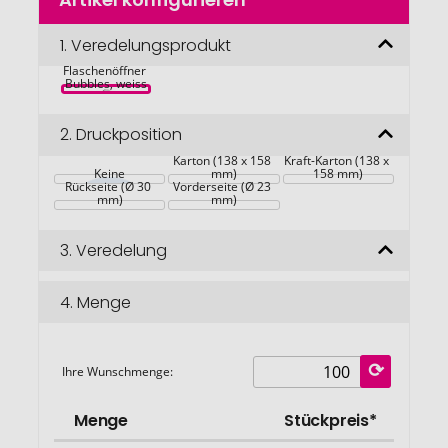
Anfang
der
Bildgalerie
1.
Veredelungsprodukt
springen
Flaschenöffner 
Bubbles, weiss
2.
Druckposition
Maßgefertigter 
Maßgefertigter 
Karton (138 x 158 
Kraft-Karton (138 x 
Keine
mm)
158 mm)
Rückseite (Ø 30 
Vorderseite (Ø 23 
mm)
mm)
3.
Veredelung
4.
Menge
Ihre Wunschmenge:
Menge
Stückpreis*