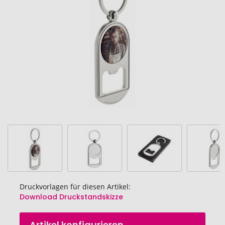
Bildgalerie
springen
Druckvorlagen für diesen Artikel:
Download Druckstandskizze
Zum
Artikel konfigurieren