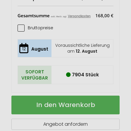
Gesamtsumme
168,00 €
Versandkosten
exkl. MwSt. zzgl.
Bruttopreise
Voraussichtliche Lieferung
12
August
am
12. August
SOFORT
7904 Stück
VERFÜGBAR
Flaschenöffner
Auf
In den Warenkorb
Bubbles
Lager
Angebot anfordern