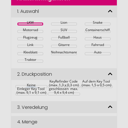
der
Bildgalerie
1.
Auswahl
springen
LKW
Lion
Snake
Motorrad
SUV
Containerschiff
Flugzeug
Fußball
Haus
Link
Gitarre
Fahrrad
Kleeblatt
Weihnachtsmann
Auto
Traktor
2.
Druckposition
Anbringung 
KeyRefinder Code 
Verpackung Key 
Auf dem Key Tool 
Keine
(max. 1,3 x 0,3 cm)
Tool (Mäppchen 
(max. 1,5 x 0,5 cm)
Einleger Key Tool 
geschlossen  max. 
(max. 9,1 x 9,1 cm)
9,4 x 9,4 cm)
3.
Veredelung
4.
Menge