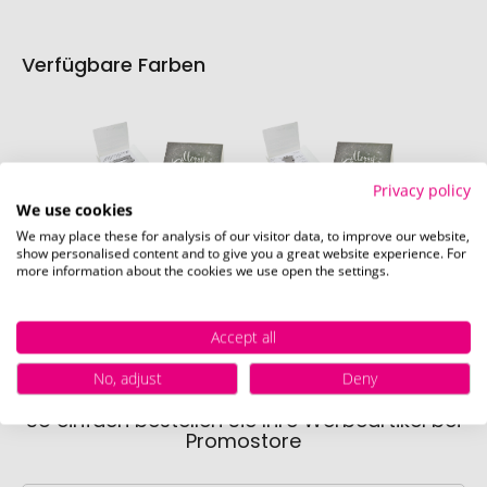
Verfügbare Farben
Privacy policy
We use cookies
We may place these for analysis of our visitor data, to improve our website,
show personalised content and to give you a great website experience. For
LKW
Lion
S
more information about the cookies we use open the settings.
Sofort verfügbar
Sofort verfügbar
Sofor
Accept all
No, adjust
Deny
So einfach bestellen Sie Ihre Werbeartikel bei
Promostore