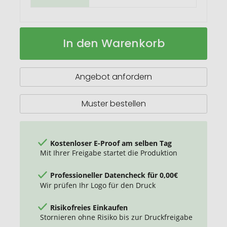
Geschenkartikel:
Auf
In den Warenkorb
ROMINOX®
Lager
Key
Tool
im
Angebot anfordern
Motiv-
Mäppchen
Merry
Muster bestellen
Christmas
Kostenloser E-Proof am selben Tag
Mit Ihrer Freigabe startet die Produktion
Professioneller Datencheck für 0,00€
Wir prüfen Ihr Logo für den Druck
Risikofreies Einkaufen
Stornieren ohne Risiko bis zur Druckfreigabe