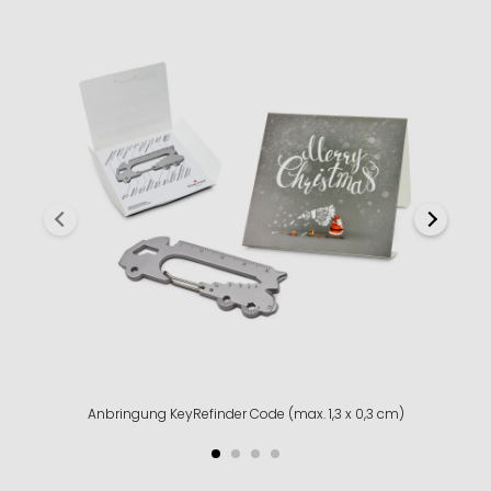
Anbringung KeyRefinder Code (max. 1,3 x 0,3 cm)