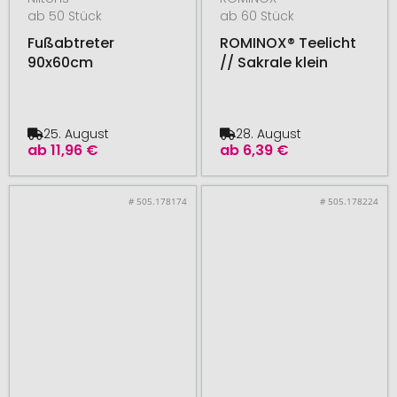
ab 50 Stück
ab 60 Stück
Fußabtreter
ROMINOX® Teelicht
90x60cm
// Sakrale klein
25. August
28. August
ab
11,96 €
ab
6,39 €
# 505.178174
# 505.178224