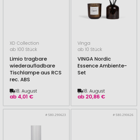
XD Collection
Vinga
ab 100 Stück
ab 10 Stück
Limio tragbare
VINGA Nordic
wiederaufladbare
Essence Ambiente-
Tischlampe aus RCS
Set
rec. ABS
18. August
18. August
ab
4,01 €
ab
20,86 €
# 580.290623
# 580.290626