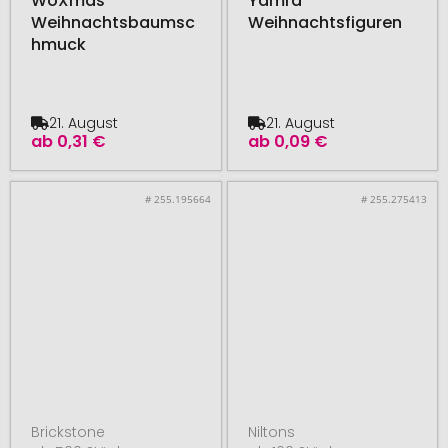
WoXmas
Yamra
Weihnachtsbaumsc
Weihnachtsfiguren
hmuck
21. August
21. August
ab
0,31 €
ab
0,09 €
# 255.195664
# 255.275413
Brickstone
Niltons