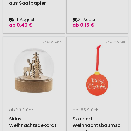
aus Saatpapier
21. August
21. August
ab
0,40 €
ab
0,15 €
# 140.277415
# 140.277240
ab 30 Stück
ab 185 Stück
Sirius
Skaland
Weihnachtsdekorati
Weihnachtsbaumsc