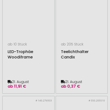
ab 10 Stück
ab 205 Stück
LED-Trophäe
Teelichthalter
Woodiframe
Candix
21. August
21. August
ab
11,91 €
ab
0,37 €
# 140.276933
# 550.205510