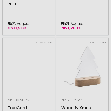
RPET
21. August
21. August
ab
0,51 €
ab
1,26 €
# 140.277194
# 140.277389
ab 100 Stück
ab 25 Stück
TreeCard
Woodify Xmas