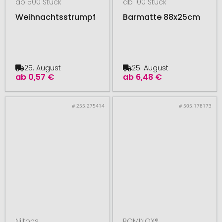
ab 500 Stück
ab 100 Stück
Weihnachtsstrumpf
Barmatte 88x25cm
25. August
25. August
ab
0,57 €
ab
6,48 €
# 255.275414
# 505.178173
Niltons
ROMINOX®