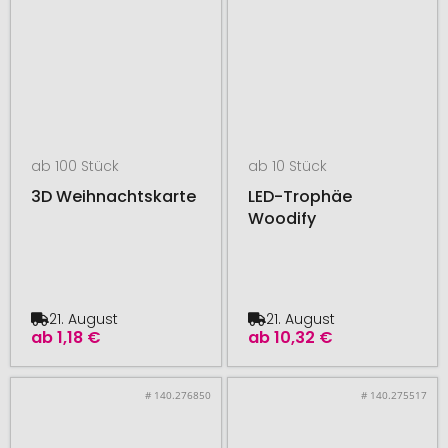
ab 100 Stück
ab 10 Stück
3D Weihnachtskarte
LED-Trophäe
Woodify
21. August
21. August
ab
1,18 €
ab
10,32 €
# 140.276850
# 140.275517