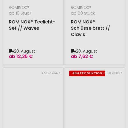
ROMINOX®
ROMINOX®
ab 10 Stück
ab 60 Stück
ROMINOX® Teelicht-
ROMINOX®
Set // Waves
Schlüsselbrett //
Clavis
28. August
28. August
ab
12,35 €
ab
7,62 €
# 505.178423
# 550.203897
48H PRODUKTION