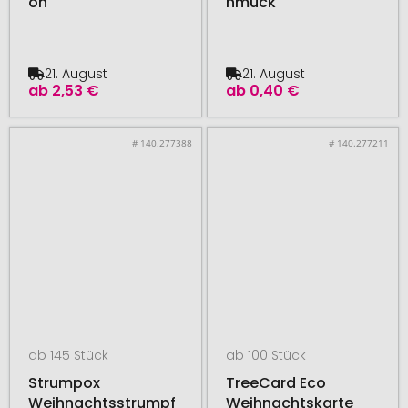
on
hmuck
21. August
21. August
ab
2,53 €
ab
0,40 €
# 140.277388
# 140.277211
ab 145 Stück
ab 100 Stück
Strumpox
TreeCard Eco
Weihnachtsstrumpf
Weihnachtskarte