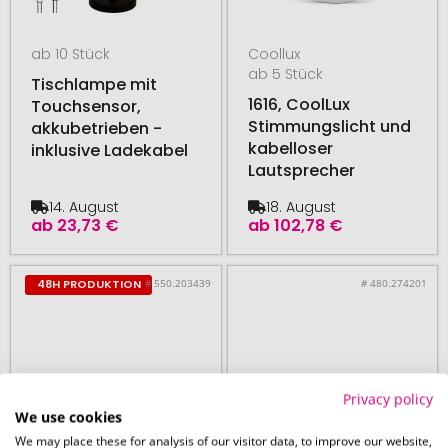
ab 10 Stück
Coollux
ab 5 Stück
Tischlampe mit
1616, CoolLux
Touchsensor,
Stimmungslicht und
akkubetrieben -
kabelloser
inklusive Ladekabel
Lautsprecher
14. August
18. August
ab
23,73 €
ab
102,78 €
# 550.203439
# 480.274201
48H PRODUKTION
Privacy policy
We use cookies
We may place these for analysis of our visitor data, to improve our website,