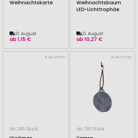
Weihnachtskarte
Weihnachtsbaum
LED-Lichttrophäe
21. August
21. August
ab
1,15 €
ab
10,27 €
# 140.277187
# 140.277256
ab 245 Stück
ab 790 Stück