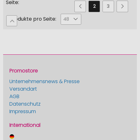
Seite
Seite
Seite
Zurück
Sie
Seite
Seite
Seite
Weiter
1
2
3
4
lesen
Produkte pro Seite:
48
gerade
die
Seite
Promostore
Unternehmensnews & Presse
Versandart
AGB
Datenschutz
Impressum
International