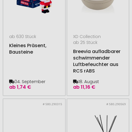
ab 630 Stück
XD Collection
ab 25 Stück
Kleines Präsent,
Breevia aufladbarer
Bausteine
schwimmender
Luftbefeuchter aus
RCS rABS
04. September
18. August
ab
1,74 €
ab
11,16 €
# 580.290315
# 580.290569