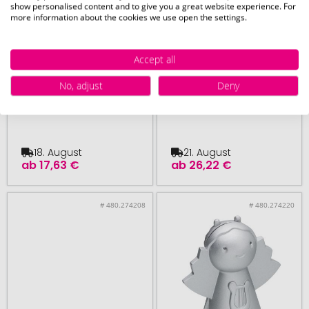
show personalised content and to give you a great website experience. For
more information about the cookies we use open the settings.
Victorian
ab 5 Stück
Accept all
ab 5 Stück
Skulptur REFLECTS-
Victorian Ginger Joy
TERNI
No, adjust
Deny
Kerze/Diffusor
18. August
21. August
ab
17,63 €
ab
26,22 €
# 480.274208
# 480.274220