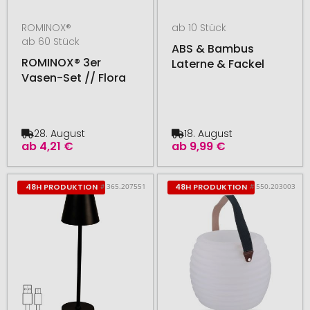
ROMINOX®
ab 10 Stück
ab 60 Stück
ABS & Bambus
ROMINOX® 3er
Laterne & Fackel
Vasen-Set // Flora
28. August
18. August
ab
4,21 €
ab
9,99 €
# 365.207551
# 550.203003
48H PRODUKTION
48H PRODUKTION