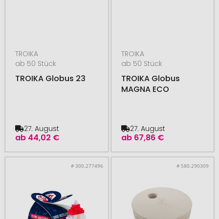
TROIKA
TROIKA
ab 50 Stück
ab 50 Stück
TROIKA Globus 23
TROIKA Globus
MAGNA ECO
27. August
27. August
ab
44,02 €
ab
67,86 €
# 300.277496
# 580.290309