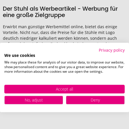
Der Stuhl als Werbeartikel - Werbung für
eine große Zielgruppe
Erwirbt man günstige Werbemittel online, bietet das einige
Vorteile. Nicht nur, dass die Preise für die Stühle mit Logo
deutlich niedriger kalkuliert werden können, sondern auch
aufgrund der einfachen Bedruckbarkeit der gewünschten
Stühle. Der Stuhl als Werbeartikel kann dabei sowohl das Logo
Privacy policy
We use cookies
des Unternehmens als auch dessen Kontaktdaten enthalten,
sodass alle Informationen beim Werbemittel Stühle direkt
We may place these for analysis of our visitor data, to improve our website,
präsent und an prägnanter Stelle vorhanden sein können. In
show personalised content and to give you a great website experience. For
more information about the cookies we use open the settings.
Kombination mit bedruckten
Tischsets
entsteht zudem ein
stimmiges Gesamtbild für Gastronomie, Events oder
Außenbereiche mit hoher Markenpräsenz. Werbe Stühle sind
Accept all
der beste Weg, Kunden durch Qualität und großzügige
Giveaways vom eigenen Unternehmen zu überzeugen und
No, adjust
Deny
über günstige Stühle das eigene Logo und Corporate Design zu
verbreiten.