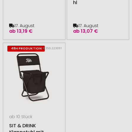
hl
17. August
17. August
ab
13,19 €
ab
13,07 €
# 350.223091
48H PRODUKTION
ab 10 Stück
SIT & DRINK