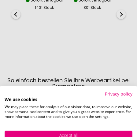
Sofort verfügbar
Sofort verfügbar
Sofor
1431 Stück
301 Stück
56
So einfach bestellen Sie Ihre Werbeartikel bei
Promostore
Privacy policy
We use cookies
We may place these for analysis of our visitor data, to improve our website,
show personalised content and to give you a great website experience. For
more information about the cookies we use open the settings.
Accept all
Schritt 1: