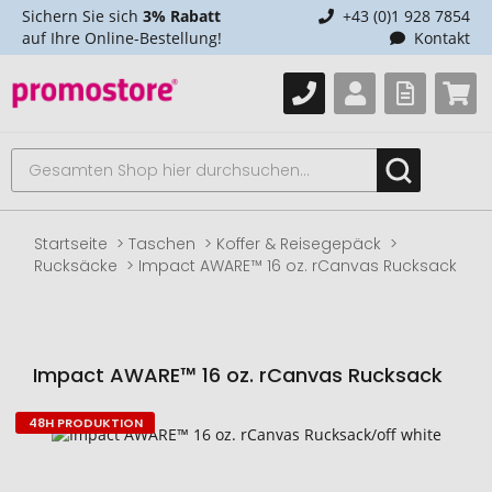
Sichern Sie sich
3% Rabatt
+43 (0)1 928 7854
auf Ihre Online-Bestellung!
Kontakt
Startseite
Taschen
Koffer & Reisegepäck
Rucksäcke
Impact AWARE™ 16 oz. rCanvas Rucksack
Impact AWARE™ 16 oz. rCanvas Rucksack
48H PRODUKTION
Zum
Ende
der