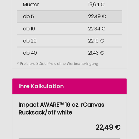
Muster
18,64 €
ab 5
22,49 €
ab 10
22,34 €
ab 20
22,19 €
ab 40
21,43 €
* Preis pro Stück. Preis ohne Werbeanbringung
Ihre Kalkulation
Impact AWARE™ 16 oz. rCanvas
Rucksack/off white
22,49 €