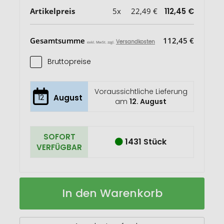
Artikelpreis
5x
22,49 €
112,45 €
Gesamtsumme
112,45 €
Versandkosten
exkl. MwSt. zzgl.
Bruttopreise
Voraussichtliche Lieferung
12
August
am
12. August
SOFORT
1431 Stück
VERFÜGBAR
Impact
Auf
In den Warenkorb
AWARE™
Lager
16
oz.
rCanvas