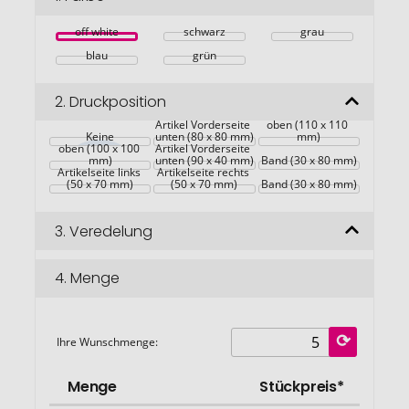
springen
off white
schwarz
grau
blau
grün
2.
Druckposition
Artikel Vorderseite 
Artikel Vorderseite 
oben (110 x 110 
Artikel Vorderseite 
Keine
unten (80 x 80 mm)
mm)
oben (100 x 100 
Artikel Vorderseite 
mm)
unten (90 x 40 mm)
Band (30 x 80 mm)
Artikelseite links 
Artikelseite rechts 
(50 x 70 mm)
(50 x 70 mm)
Band (30 x 80 mm)
3.
Veredelung
4.
Menge
Ihre Wunschmenge:
Menge
Stückpreis*