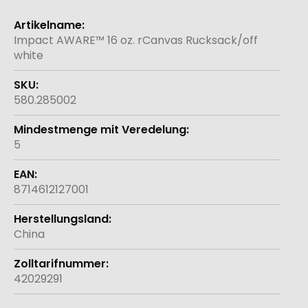
Weitere
Informationen
Impact AWARE™ 16 oz. rCanvas Rucksack/off
white
580.285002
5
8714612127001
China
42029291