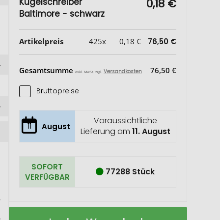
Kugelschreiber
0,18 €
Baltimore - schwarz
Artikelpreis
425x
0,18 €
76,50 €
Gesamtsumme
76,50 €
Versandkosten
exkl. MwSt. zzgl.
Bruttopreise
Voraussichtliche
11
August
Lieferung am
11. August
SOFORT
77288 Stück
VERFÜGBAR
Kugelschreiber
Auf