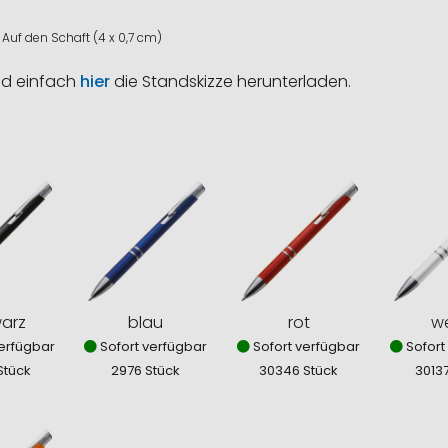
Auf den Schaft (4 x 0,7 cm)
nd einfach
hier
die Standskizze herunterladen.
arz
blau
rot
we
erfügbar
Sofort verfügbar
Sofort verfügbar
Sofort
Stück
2976 Stück
30346 Stück
3013