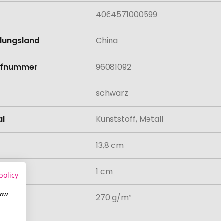
4064571000599
llungsland
China
rifnummer
96081092
schwarz
al
Kunststoff, Metall
13,8 cm
messer
1 cm
policy
how
atur
270 g/m²