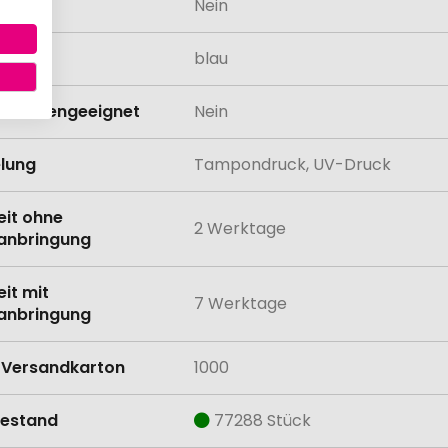
odukt
Nein
bfarbe
blau
schinengeeignet
Nein
lung
Tampondruck, UV-Druck
eit ohne
2 Werktage
anbringung
eit mit
7 Werktage
anbringung
Versandkarton
1000
estand
77288 Stück