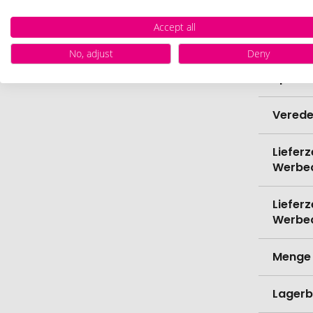
Bio-Pr
Accept all
Schrei
No, adjust
Deny
Spülma
Verede
Lieferz
Werbe
Lieferz
Werbe
Menge 
Lagerb