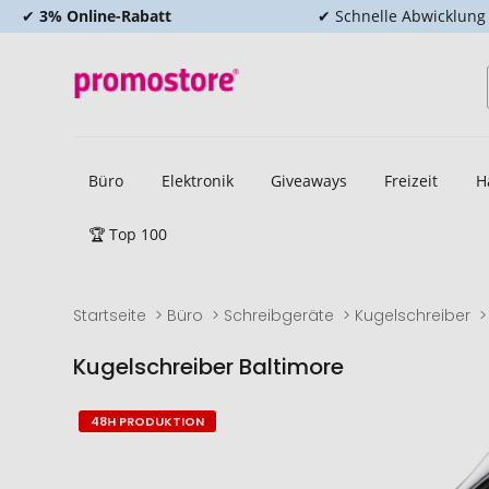
✔
3% Online-Rabatt
✔ Schnelle Abwicklung
Büro
Elektronik
Giveaways
Freizeit
H
🏆 Top 100
Startseite
Büro
Schreibgeräte
Kugelschreiber
Kugelschreiber Baltimore
Zum
Zum
48H PRODUKTION
Ende
Anfang
der
der
Bildgalerie
Bildgalerie