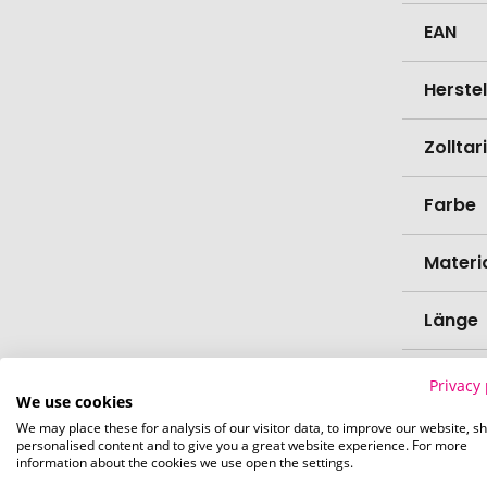
EAN
Herste
Zollta
Farbe
Materi
Länge
Durch
Privacy 
We use cookies
We may place these for analysis of our visitor data, to improve our website, s
Gramm
personalised content and to give you a great website experience. For more
information about the cookies we use open the settings.