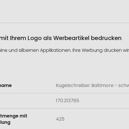
 mit Ihrem Logo als Werbeartikel bedrucken
e und silbernen Applikationen. Ihre Werbung drucken wir 
lname
Kugelschreiber Baltimore - sch
onen
170.213765
tmenge mit
425
lung