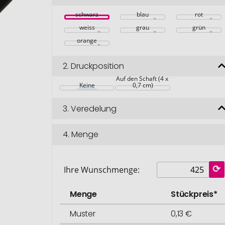
schwarz
blau
rot
weiss
grau
grün
orange
2.
Druckposition
Auf den Schaft (4 x 
Keine
0,7 cm)
3.
Veredelung
4.
Menge
Ihre Wunschmenge:
Menge
Stückpreis*
Muster
0,13 €