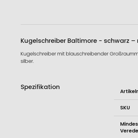
Kugelschreiber Baltimore - schwarz –
Kugelschreiber mit blauschreibender Großraummin
silber.
Spezifikation
Weitere
Artike
Informati
SKU
Mindes
Verede