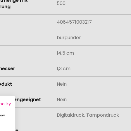
tmenge mit
500
lung
4064571003217
burgunder
14,5 cm
messer
1,3 cm
odukt
Nein
schinengeeignet
Nein
policy
lung
Digitaldruck, Tampondruck
how
eit ohne