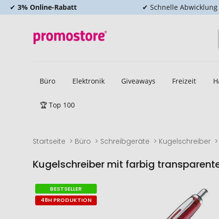
✔
3% Online-Rabatt
✔ Schnelle Abwicklung
Büro
Elektronik
Giveaways
Freizeit
H
🏆 Top 100
Startseite
Büro
Schreibgeräte
Kugelschreiber
Kugelschreiber mit farbig transparen
Zum
Zum
BESTSELLER
Ende
Anfang
48H PRODUKTION
der
der
Bildgalerie
Bildgalerie