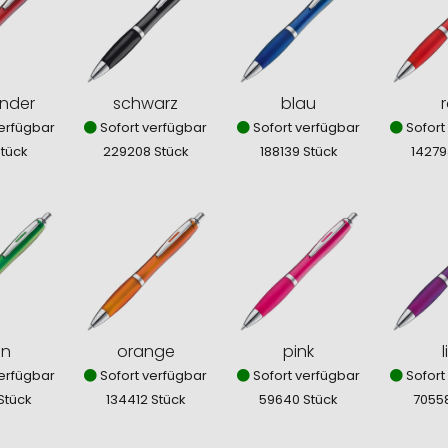
nder
schwarz
blau
r
erfügbar
Sofort verfügbar
Sofort verfügbar
Sofort
Stück
229208 Stück
188139 Stück
14279
ün
orange
pink
l
erfügbar
Sofort verfügbar
Sofort verfügbar
Sofort
Stück
134412 Stück
59640 Stück
7055