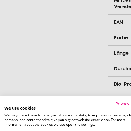
Mindes
Verede
EAN
Farbe
Länge
Durch
Bio-Pr
Spülma
Privacy 
We use cookies
Verede
We may place these for analysis of our visitor data, to improve our website, s
personalised content and to give you a great website experience. For more
information about the cookies we use open the settings.
Lieferz