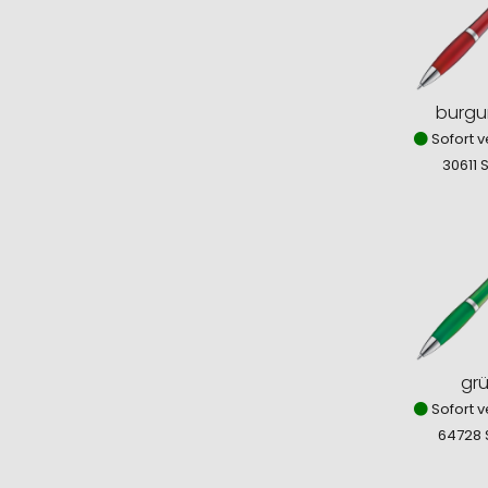
burgu
Sofort v
30611 
gr
Sofort v
64728 