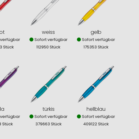
ot
weiss
gelb
 verfügbar
Sofort verfügbar
Sofort verfügbar
3 Stück
112950 Stück
175353 Stück
ila
türkis
hellblau
 verfügbar
Sofort verfügbar
Sofort verfügbar
8 Stück
379663 Stück
409122 Stück