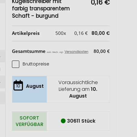
Kugelschreiber mit
0,16 €
farbig transparentem
Schaft - burgund
Artikelpreis
500x
0,16 €
80,00 €
Gesamtsumme
80,00 €
Versandkosten
exkl. MwSt. zzgl.
Bruttopreise
 
Voraussichtliche
10
August
Lieferung am
10.
August
SOFORT
30611 Stück
VERFÜGBAR