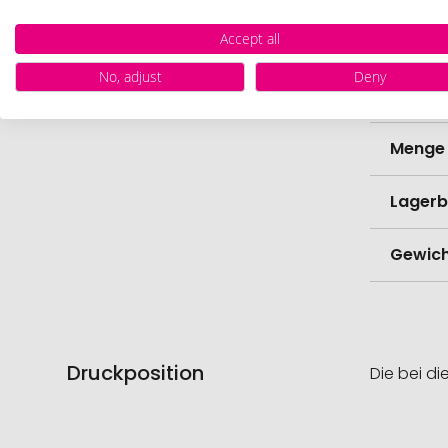
Werbe
Accept all
Lieferz
No, adjust
Deny
Werbe
Menge 
Lagerb
Gewich
Druckposition
Die bei di