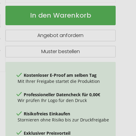
Kugelschreiber
Auf
In den Warenkorb
mit
Lager
farbig
transparentem
Schaft
Angebot anfordern
Muster bestellen
Kostenloser E-Proof am selben Tag
Mit Ihrer Freigabe startet die Produktion
Professioneller Datencheck für 0,00€
Wir prüfen Ihr Logo für den Druck
Risikofreies Einkaufen
Stornieren ohne Risiko bis zur Druckfreigabe
Exklusiver Preisvorteil