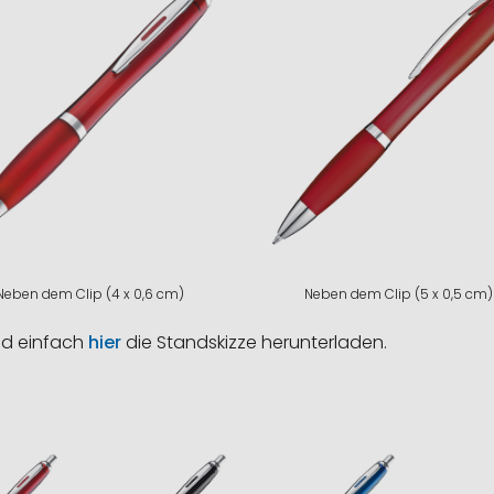
Neben dem Clip (4 x 0,6 cm)
Neben dem Clip (5 x 0,5 cm)
nd einfach
hier
die Standskizze herunterladen.