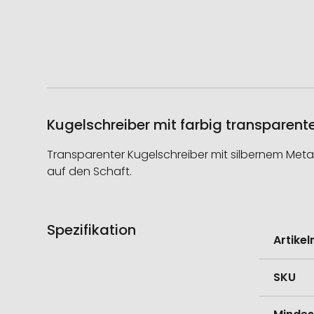
Kugelschreiber mit farbig transparen
Transparenter Kugelschreiber mit silbernem Met
auf den Schaft.
Spezifikation
Weitere
Artike
Informati
SKU