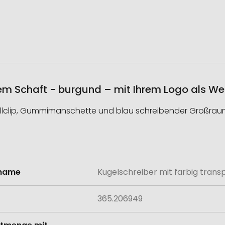
tem Schaft - burgund – mit Ihrem Logo als We
allclip, Gummimanschette und blau schreibender Großraum
lname
Kugelschreiber mit farbig tran
onen
365.206949