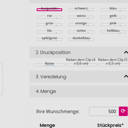
burgunder
schwarz
blau
rot
weiss
gelb
grün
orange
pink
lila
türkis
hellblau
apfelgrün
dunkelblau
2.
Druckposition
Neben dem Clip (4 
Neben dem Clip (5
Keine
x 0,6 cm)
x 0,5 cm)
3.
Veredelung
4.
Menge
Ihre Wunschmenge:
Menge
Stückpreis*