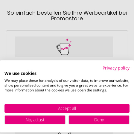
So einfach bestellen Sie Ihre Werbeartikel bei
Promostore
Schritt 1:
Privacy policy
We use cookies
Artikelkonfiguration
We may place these for analysis of our visitor data, to improve our website,
Wählen Sie Ihre gewünschten
show personalised content and to give you a great website experience. For
Werbeartikel aus und passen Sie diese
more information about the cookies we use open the settings.
nach Ihren Vorstellungen an.
Anschließend legen Sie die konfigurierten
Accept all
Artikel in Ihren Warenkorb.
No, adjust
Deny