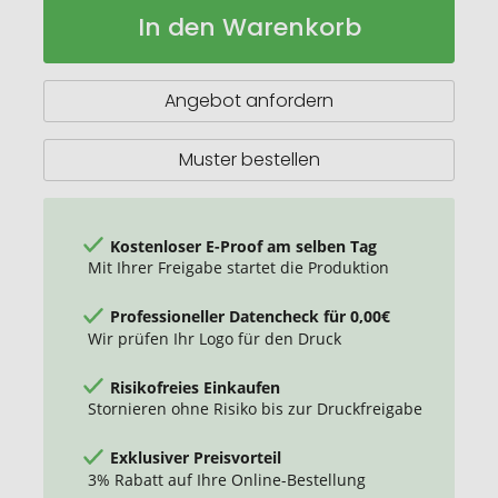
LANY
Auf
In den Warenkorb
Lanyard
Lager
mit
Karabiner
20mm
Angebot anfordern
Muster bestellen
Kostenloser E-Proof am selben Tag
Mit Ihrer Freigabe startet die Produktion
Professioneller Datencheck für 0,00€
Wir prüfen Ihr Logo für den Druck
Risikofreies Einkaufen
Stornieren ohne Risiko bis zur Druckfreigabe
Exklusiver Preisvorteil
3% Rabatt auf Ihre Online-Bestellung