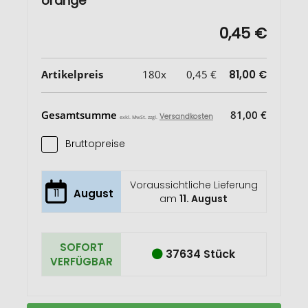
orange
0,45 €
Artikelpreis
180x
0,45 €
81,00 €
Gesamtsumme
81,00 €
Versandkosten
exkl. MwSt. zzgl.
Bruttopreise
Voraussichtliche Lieferung
11
August
am
11. August
SOFORT
37634 Stück
VERFÜGBAR