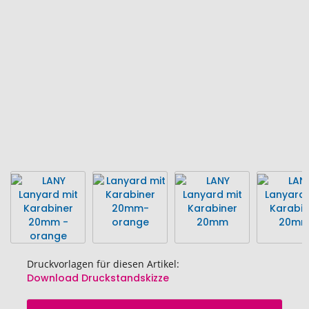
Bildgalerie
springen
Druckvorlagen für diesen Artikel:
Download Druckstandskizze
Zum