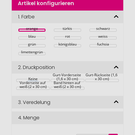
Artikel konfigurieren
Anfang
der
Bildgalerie
1.
Farbe
springen
orange
türkis
schwarz
blau
rot
weiss
grün
königsblau
fuchsia
limettengrün
2.
Druckposition
Gurt-Vorderseite 
Gurt-Rückseite (1,6 
Keine
(1,6 x 30 cm)
x 30 cm)
Vorderseite auf 
Band hinten auf 
weiß (2 x 30 cm)
weiß (2 x 30 cm)
3.
Veredelung
4.
Menge