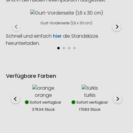
Gurt-Vorderseite (1,6 x 30 cm)
Schnell und einfach
hier
die Standskizze
herunterladen.
Verfügbare Farben
orange
türkis
sc
Sofort verfügbar
Sofort verfügbar
Sofor
37634 Stück
17083 Stück
991