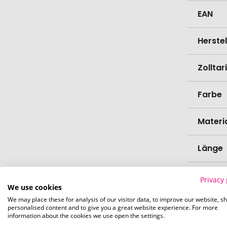
EAN
Herste
Zollta
Farbe
Materi
Länge
Breite
Privacy 
We use cookies
We may place these for analysis of our visitor data, to improve our website, s
Höhe
personalised content and to give you a great website experience. For more
information about the cookies we use open the settings.