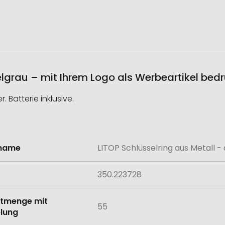
elgrau – mit Ihrem Logo als Werbeartikel bed
 Batterie inklusive.
lname
LITOP Schlüsselring aus Metall -
onen
350.223728
tmenge mit
55
lung