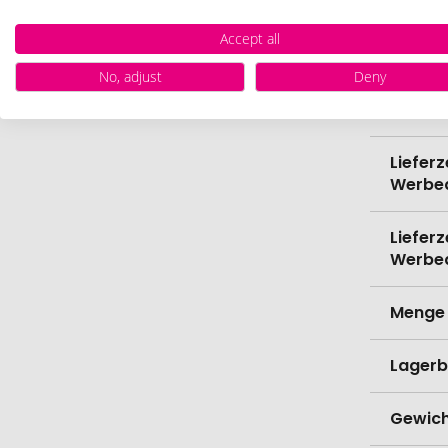
Bio-Pr
Accept all
Spülma
No, adjust
Deny
Verede
Lieferz
Werbe
Lieferz
Werbe
Menge 
Lagerb
Gewich