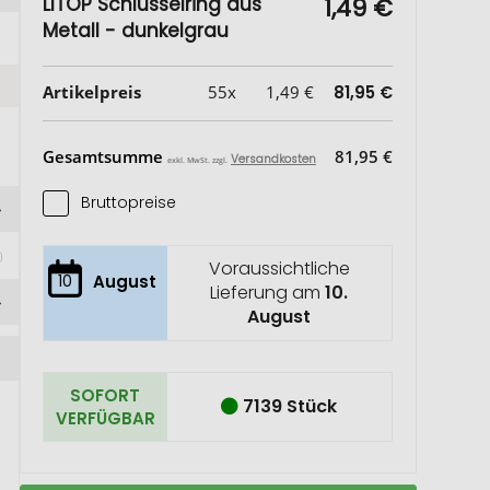
LITOP Schlüsselring aus
1,49 €
Metall - dunkelgrau
Artikelpreis
55x
1,49 €
81,95 €
Gesamtsumme
81,95 €
Versandkosten
exkl. MwSt. zzgl.
Bruttopreise
Voraussichtliche
10
August
Lieferung am
10.
August
SOFORT
7139 Stück
VERFÜGBAR