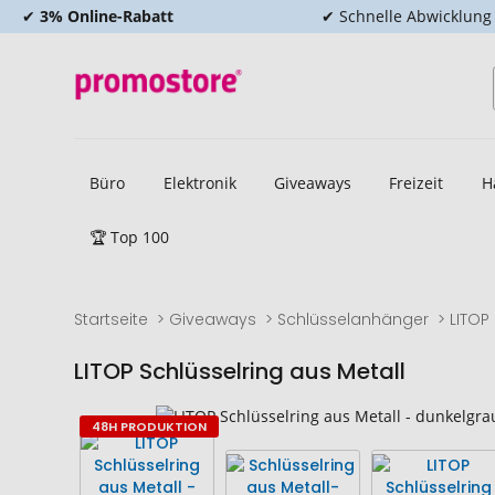
✔
3% Online-Rabatt
✔ Schnelle Abwicklung
Büro
Elektronik
Giveaways
Freizeit
H
🏆 Top 100
Startseite
Giveaways
Schlüsselanhänger
LITOP
LITOP Schlüsselring aus Metall
Zum
Zum
48H PRODUKTION
Ende
Anfang
der
der
Bildgalerie
Bildgalerie