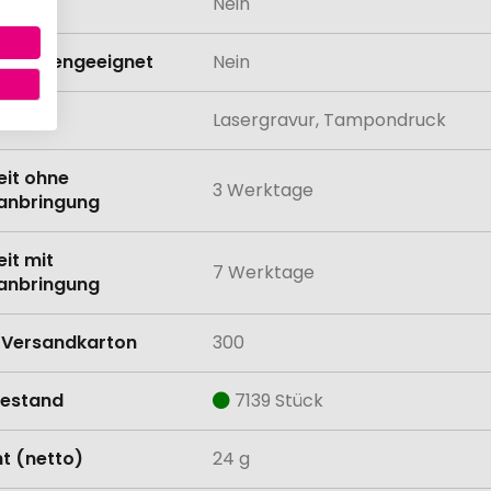
odukt
Nein
schinengeeignet
Nein
lung
Lasergravur, Tampondruck
eit ohne
3 Werktage
anbringung
eit mit
7 Werktage
anbringung
Versandkarton
300
estand
7139 Stück
t (netto)
24 g