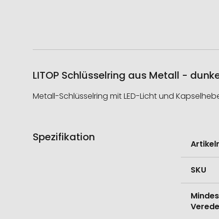
LITOP Schlüsselring aus Metall - dunk
Metall-Schlüsselring mit LED-Licht und Kapselheber.
Spezifikation
Weitere
Artike
Informati
SKU
Mindes
Verede