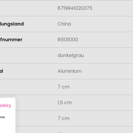
8719941020375
llungsland
China
rifnummer
85131000
dunkelgrau
al
Aluminium
7 cm
1,5 cm
policy
how
7 cm