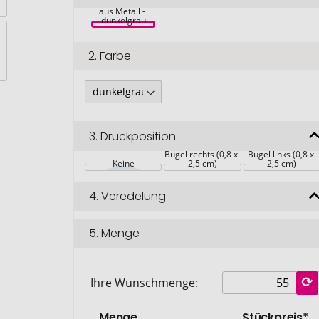
Schlüsselring 
aus Metall - 
dunkelgrau
2.
Farbe
3.
Druckposition
Bügel rechts (0,8 x 
Bügel links (0,8 x 
Keine
2,5 cm)
2,5 cm)
4.
Veredelung
5.
Menge
Ihre Wunschmenge:
Menge
Stückpreis*