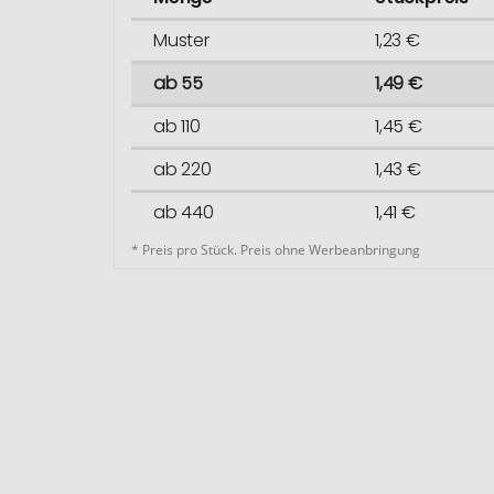
Muster
1,23 €
ab 55
1,49 €
ab 110
1,45 €
ab 220
1,43 €
ab 440
1,41 €
* Preis pro Stück. Preis ohne Werbeanbringung