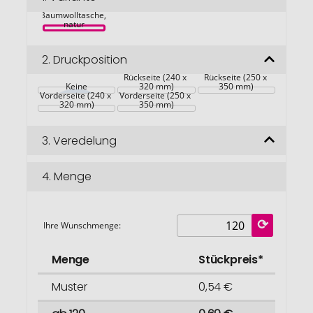
Longish 140 
springen
Baumwolltasche, 
natur
2.
Druckposition
Rückseite (240 x 
Rückseite (250 x 
Keine
320 mm)
350 mm)
Vorderseite (240 x 
Vorderseite (250 x 
320 mm)
350 mm)
3.
Veredelung
4.
Menge
Ihre Wunschmenge:
Menge
Stückpreis*
Muster
0,54 €