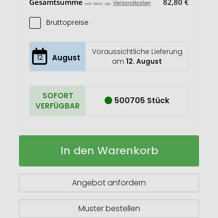
Gesamtsumme
82,80 €
Versandkosten
exkl. MwSt. zzgl.
Bruttopreise
Voraussichtliche Lieferung
12
August
am
12. August
SOFORT
500705 Stück
VERFÜGBAR
Longish
Auf
In den Warenkorb
140
Lager
Baumwolltasche
Angebot anfordern
Muster bestellen