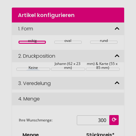
Zum
Artikel konfigurieren
Anfang
der
Bildgalerie
1.
Form
springen
eckig
oval
rund
2.
Druckposition
Johann (62 x 23 
Johann (62 x 23 
mm) & Karte (55 x 
Keine
mm)
85 mm)
3.
Veredelung
4.
Menge
Ihre Wunschmenge:
Menge
Stückpreis*