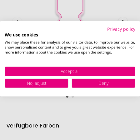
Privacy policy
We use cookies
We may place these for analysis of our visitor data, to improve our website,
show personalised content and to give you a great website experience. For
more information about the cookies we use open the settings.
Johann (62 x 23 mm)
Accept all
Schnell und einfach
hier
die Standskizze
No, adjust
Deny
herunterladen.
Verfügbare Farben