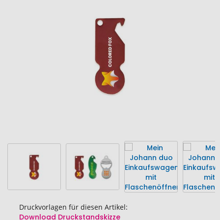
Ende
der
Bildgalerie
springen
Druckvorlagen für diesen Artikel:
Download Druckstandskizze