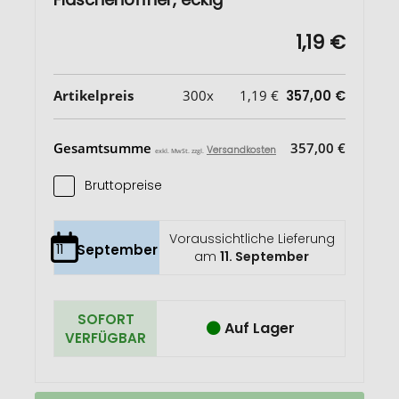
1,19 €
Artikelpreis
300x
1,19 €
357,00 €
Gesamtsumme
357,00 €
Versandkosten
exkl. MwSt. zzgl.
Bruttopreise
Voraussichtliche Lieferung
11
September
am
11. September
SOFORT
Auf Lager
VERFÜGBAR