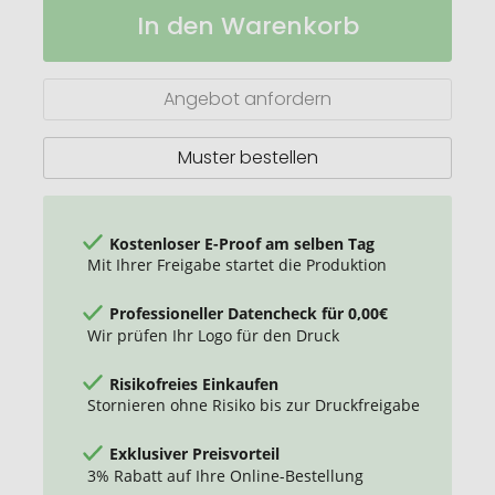
Mein
Auf
In den Warenkorb
Johann
Lager
duo
Einkaufswagenlöser
mit
Angebot anfordern
Flaschenöffner
Muster bestellen
Kostenloser E-Proof am selben Tag
Mit Ihrer Freigabe startet die Produktion
Professioneller Datencheck für 0,00€
Wir prüfen Ihr Logo für den Druck
Risikofreies Einkaufen
Stornieren ohne Risiko bis zur Druckfreigabe
Exklusiver Preisvorteil
3% Rabatt auf Ihre Online-Bestellung