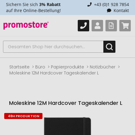
Sichern Sie sich
3% Rabatt
+43 (0)1 928 7854
auf Ihre Online-Bestellung!
Kontakt
Startseite
Büro
Papierprodukte
Notizbücher
Moleskine 12M Hardcover Tageskalender L
Moleskine 12M Hardcover Tageskalender L
48H PRODUKTION
Zum
Ende
der