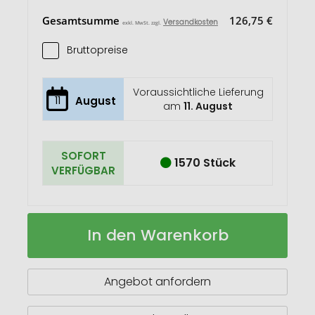
Gesamtsumme
126,75 €
Versandkosten
exkl. MwSt. zzgl.
Bruttopreise
Voraussichtliche Lieferung
11
August
am
11. August
SOFORT
1570 Stück
VERFÜGBAR
Moleskine
Auf
In den Warenkorb
12M
Lager
Hardcover
Tageskalender
L
Angebot anfordern