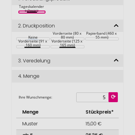
Monate 
springen
Tageskalender 
schwarz 
2.
Druckposition
Vorderseite (80 x 
Papierband (460 x 
Keine
80 mm)
55 mm)
Vorderseite (91 x 
Vorderseite (125 x 
160 mm)
165 mm)
3.
Veredelung
4.
Menge
Ihre Wunschmenge:
Menge
Stückpreis*
Muster
15,00 €