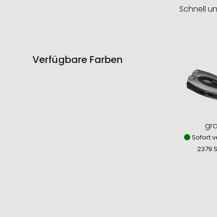
Schnell u
Verfügbare Farben
gr
Sofort v
2379 S