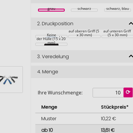
grau
schwarz
schwarz, blau
2.
Druckposition
auf oberen Griff (5 
auf unteren Griff 
Verschlussklappe 
Keine
x 30 mm)
(5 x 30 mm)
der Hülle (15 x 20 
mm)
3.
Veredelung
4.
Menge
Ihre Wunschmenge:
Menge
Stückpreis*
Muster
10,22 €
ab 10
13,61 €