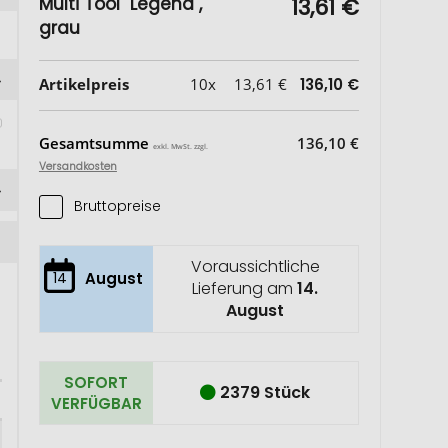
Multi Tool "Legend",
13,61 €
grau
Artikelpreis
10x
13,61 €
136,10 €
Gesamtsumme
136,10 €
exkl. MwSt. zzgl.
Versandkosten
Bruttopreise
Voraussichtliche
14
August
Lieferung am
14.
August
SOFORT
2379 Stück
VERFÜGBAR