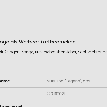
 Logo als Werbeartikel bedrucken
mit 2 Sägen, Zange, Kreuzschraubenzieher, Schlitzschraube
lname
Multi Tool "Legend", grau
onen
220.192021
tmenge mit