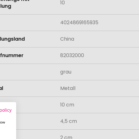
10
lung
4024869165935
llungsland
China
rifnummer
82032000
grau
al
Metall
10 cm
policy
4,5 cm
how
2 cm