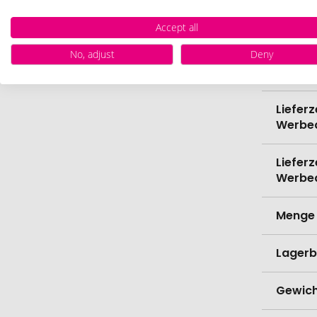
Accept all
Bio-Pr
No, adjust
Deny
Verede
Lieferz
Werbe
Lieferz
Werbe
Menge 
Lagerb
Gewich