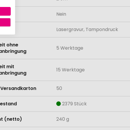
odukt
Nein
lung
Lasergravur, Tampondruck
eit ohne
5 Werktage
anbringung
eit mit
15 Werktage
anbringung
Versandkarton
50
estand
2379 Stück
t (netto)
240 g