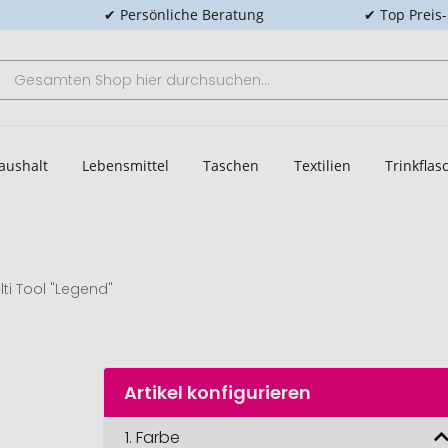
✔ Persönliche Beratung
✔ Top Preis
aushalt
Lebensmittel
Taschen
Textilien
Trinkfla
lti Tool "Legend"
Artikel konfigurieren
1.
Farbe