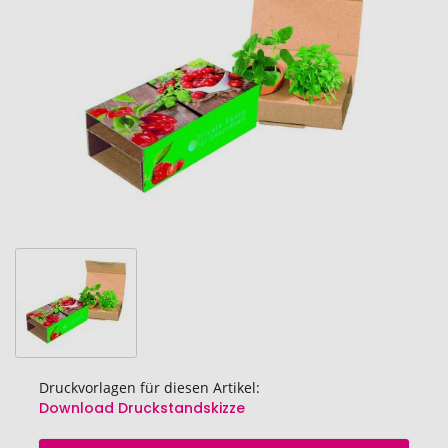
Bildgalerie
springen
Druckvorlagen für diesen Artikel:
Download Druckstandskizze
Zum