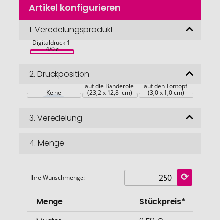
Artikel konfigurieren
Anfang
Naschgemüse 
der
Duo, Cocktail 
Bildgalerie
1.
Veredelungsprodukt
Tomate und 
Paprika, inkl. 
springen
Digitaldruck 1-
4/0 c
2.
Druckposition
auf die Banderole 
auf den Tontopf 
Keine
(23,2 x 12,8  cm)
(3,0 x 1,0 cm)
3.
Veredelung
4.
Menge
Ihre Wunschmenge:
Menge
Stückpreis*