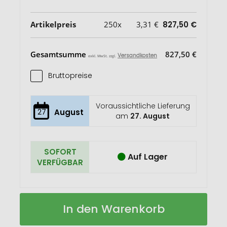
Artikelpreis
250x
3,31 €
827,50 €
Gesamtsumme
827,50 €
Versandkosten
exkl. MwSt. zzgl.
Bruttopreise
Voraussichtliche Lieferung
27
August
am
27. August
SOFORT
Auf Lager
VERFÜGBAR
Naschgemüse
Auf
In den Warenkorb
Duo
Lager