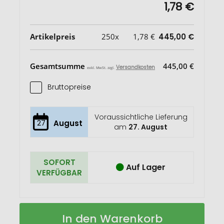
1,78 €
Artikelpreis
250x
1,78 €
445,00 €
Gesamtsumme
445,00 €
Versandkosten
exkl. MwSt. zzgl.
Bruttopreise
Voraussichtliche Lieferung
27
August
am
27. August
SOFORT
Auf Lager
VERFÜGBAR
Naschgemüse-
Auf
In den Warenkorb
Töpfchen
Lager