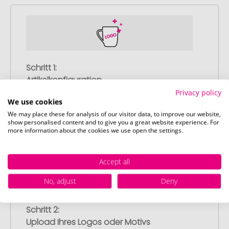
Schritt 1:
Artikelkonfiguration
Wählen Sie Ihre gewünschten
Privacy policy
We use cookies
Werbeartikel aus und passen Sie diese
We may place these for analysis of our visitor data, to improve our website,
nach Ihren Vorstellungen an.
show personalised content and to give you a great website experience. For
Anschließend legen Sie die konfigurierten
more information about the cookies we use open the settings.
Artikel in Ihren Warenkorb.
Accept all
No, adjust
Deny
Schritt 2:
Upload Ihres Logos oder Motivs