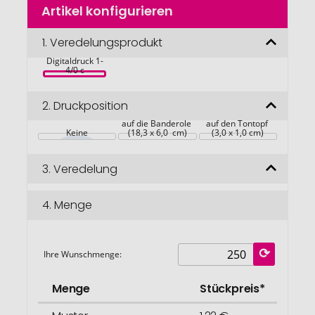
Artikel konfigurieren
Anfang
Naschgemüse-
der
Töpfchen, 
Bildgalerie
1.
Veredelungsprodukt
Blattsalat-Mix, 
inkl. 
springen
Digitaldruck 1-
4/0 c
2.
Druckposition
auf die Banderole 
auf den Tontopf 
Keine
(18,3 x 6,0  cm)
(3,0 x 1,0 cm)
3.
Veredelung
4.
Menge
Ihre Wunschmenge:
Menge
Stückpreis*