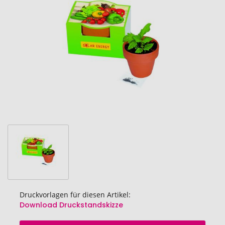
Bildgalerie
springen
Druckvorlagen für diesen Artikel:
Download Druckstandskizze
Zum