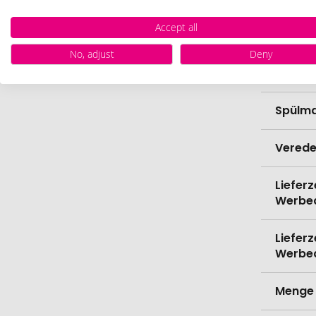
Accept all
Höhe
No, adjust
Deny
Bio-Pr
Spülma
Verede
Lieferz
Werbe
Lieferz
Werbe
Menge 