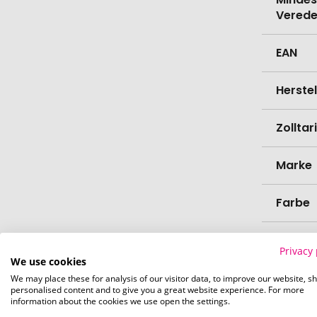
Verede
EAN
Herste
Zollta
Marke
Farbe
Materi
Privacy 
We use cookies
Länge
We may place these for analysis of our visitor data, to improve our website, s
personalised content and to give you a great website experience. For more
information about the cookies we use open the settings.
Breite