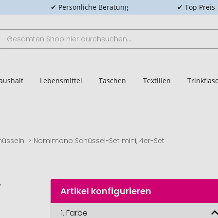
✔ Persönliche Beratung
✔ Top Preis
aushalt
Lebensmittel
Taschen
Textilien
Trinkfla
hüsseln
Nomimono Schüssel-Set mini, 4er-Set
Artikel konfigurieren
1.
Farbe