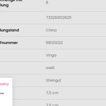
8
lung
7332931026211
llungsland
China
rifnummer
69120023
Vinga
weiß
al
Steingut
policy
7,5 cm
how
7,5 cm