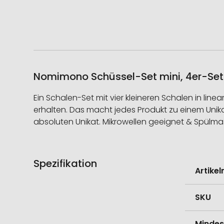
Nomimono Schüssel-Set mini, 4er-Set/
Ein Schalen-Set mit vier kleineren Schalen in lin
erhalten. Das macht jedes Produkt zu einem Un
absoluten Unikat. Mikrowellen geeignet & Spülmas
Spezifikation
Weitere
Artike
Informati
SKU
Mindes