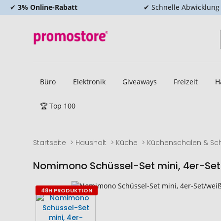
✔
3% Online-Rabatt
✔ Schnelle Abwicklung
Büro
Elektronik
Giveaways
Freizeit
H
🏆 Top 100
Startseite
Haushalt
Küche
Küchenschalen & Sc
Nomimono Schüssel-Set mini, 4er-Set
Zum
Zum
48H PRODUKTION
Ende
Anfang
der
der
Bildgalerie
Bildgalerie