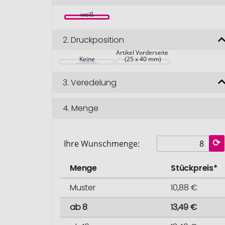
weiß
2.
Druckposition
Artikel Vorderseite 
Keine
(25 x 40 mm)
3.
Veredelung
4.
Menge
Ihre Wunschmenge:
Menge
Stückpreis*
Muster
10,88 €
ab 8
13,49 €