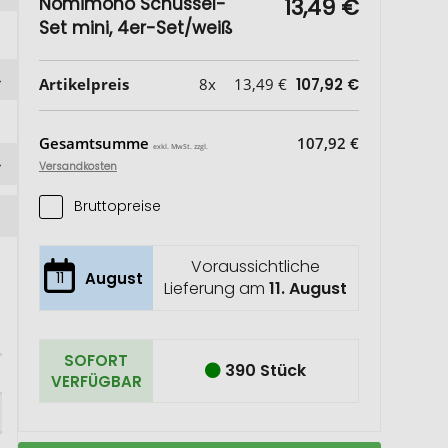
Nomimono Schüssel-
13,49 €
Set mini, 4er-Set/weiß
Artikelpreis
8x
13,49 €
107,92 €
Gesamtsumme
107,92 €
exkl. MwSt. zzgl.
Versandkosten
Bruttopreise
Voraussichtliche
11
August
Lieferung am
11. August
SOFORT
390 Stück
VERFÜGBAR