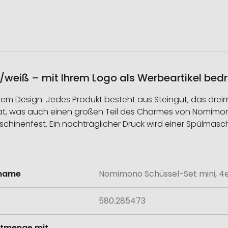
weiß – mit Ihrem Logo als Werbeartikel bed
earem Design. Jedes Produkt besteht aus Steingut, das drei
ikat, was auch einen großen Teil des Charmes von Nomim
chinenfest. Ein nachträglicher Druck wird einer Spülmasc
lname
Nomimono Schüssel-Set mini, 4
onen
580.285473
tmenge mit