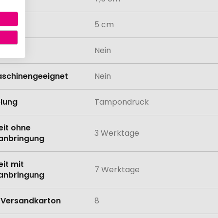
5 cm
odukt
Nein
schinengeeignet
Nein
lung
Tampondruck
eit ohne
3 Werktage
anbringung
eit mit
7 Werktage
anbringung
Versandkarton
8