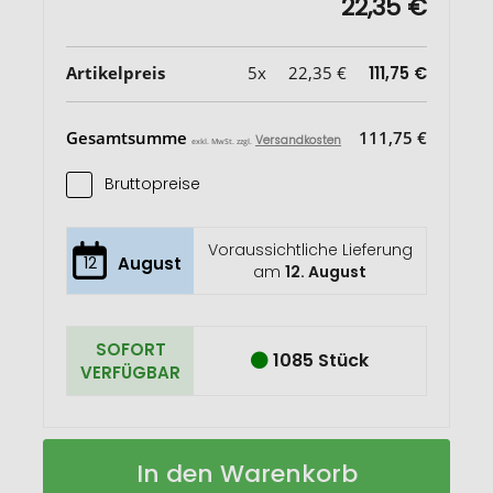
22,35 €
Artikelpreis
5x
22,35 €
111,75 €
Gesamtsumme
111,75 €
Versandkosten
exkl. MwSt. zzgl.
Bruttopreise
Voraussichtliche Lieferung
12
August
am
12. August
SOFORT
1085 Stück
VERFÜGBAR
Pao
Auf
In den Warenkorb
Bambus-
Lager
Schneidebrett