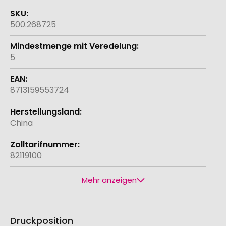
500.268725
5
8713159553724
China
82119100
Mehr anzeigen
Druckposition