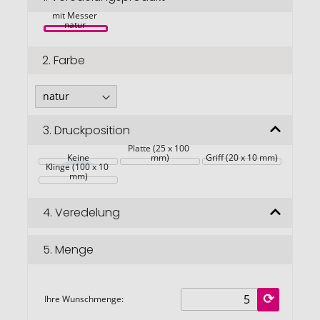
Schneidebrett 
springen
mit Messer 
natur 
2.
Farbe
3.
Druckposition
Platte (25 x 100 
Keine
mm)
Griff (20 x 10 mm)
Klinge (100 x 10 
mm)
4.
Veredelung
5.
Menge
Ihre Wunschmenge: