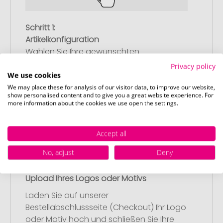
Schritt 1:
Artikelkonfiguration
Wählen Sie Ihre gewünschten
Werbeartikel aus und passen Sie diese
Privacy policy
nach Ihren Vorstellungen an.
We use cookies
Anschließend legen Sie die konfigurierten
We may place these for analysis of our visitor data, to improve our website,
show personalised content and to give you a great website experience. For
Artikel in Ihren Warenkorb.
more information about the cookies we use open the settings.
Accept all
No, adjust
Deny
Schritt 2:
Upload Ihres Logos oder Motivs
Laden Sie auf unserer
Bestellabschlussseite (Checkout) Ihr Logo
oder Motiv hoch und schließen Sie Ihre