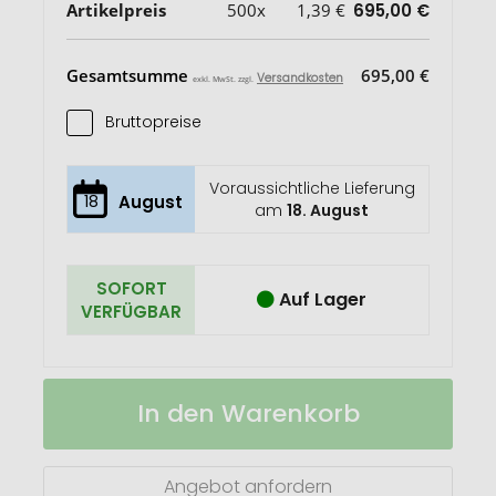
Artikelpreis
500x
1,39 €
695,00 €
Gesamtsumme
695,00 €
Versandkosten
exkl. MwSt. zzgl.
Bruttopreise
Voraussichtliche Lieferung
18
August
am
18. August
SOFORT
Auf Lager
VERFÜGBAR
POLYCLEAN
Auf
In den Warenkorb
Brillenputztuch
Lager
15x15
cm
Angebot anfordern