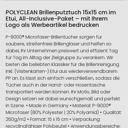
POLYCLEAN Brillenputztuch 15x15 cm im
Etui, All-Inclusive-Paket – mit Ihrem
Logo als Werbeartikel bedrucken
P-9000® Microfaser-Brillentücher sorgen für
saubere, streifenfreie Brillengläser und helfen so
dabei, Ihr Unternehmen preiswert und effizient Tag
für Tag im Alltag der Zielgruppe zu verankern. Wir
bieten die beliebten Klassiker für die Brillenreinigung
inkl. (Visitenkarten-) Etui aus wiederverwendbarem
PP an. Es lässt sich einfach verschließen, sodass die
Tücher auch in der Hand- oder Hosentasche
transportiert werden können. Ihr Motiv, Bild oder
Design setzen wir dabei wunschgemäß und perfekt
in Szene. • Made in Germany • Material: P-9000®
Microfaser (80% Polyester | 20% Polyamid) • Qualität:
260g/m2 • Format: 15 x 15 cm • Verpackung:
recyclingfähiger Polybeutel • Anwendungsbereiche: