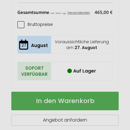
Gesamtsumme
465,00 €
Versandkosten
exkl. MwSt. zzgl.
Bruttopreise
Voraussichtliche Lieferung
27
August
am
27. August
SOFORT
Auf Lager
VERFÜGBAR
Reagenzglas
Auf
In den Warenkorb
Wellness
Lager
Angebot anfordern