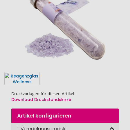
Bildgalerie
springen
Druckvorlagen für diesen Artikel:
Download Druckstandskizze
Zum
Artikel konfigurieren
Anfang
der
Bildgalerie
1.
Veredelungsprodukt
Reagenzglas 