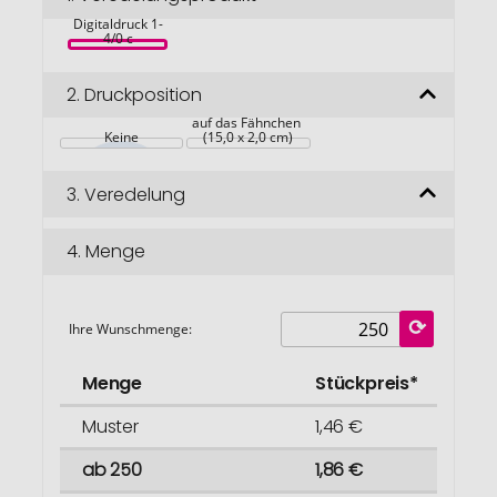
Wellness, inkl. 
springen
Digitaldruck 1-
4/0 c
2.
Druckposition
auf das Fähnchen 
Keine
(15,0 x 2,0 cm)
3.
Veredelung
4.
Menge
Ihre Wunschmenge:
Menge
Stückpreis*
Muster
1,46 €
ab 250
1,86 €