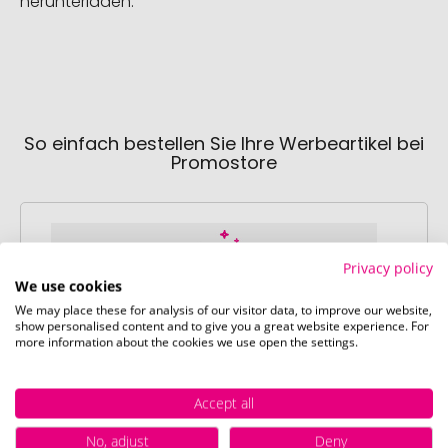
herunterladen.
So einfach bestellen Sie Ihre Werbeartikel bei
Promostore
Privacy policy
We use cookies
We may place these for analysis of our visitor data, to improve our website,
Schritt 1:
show personalised content and to give you a great website experience. For
more information about the cookies we use open the settings.
Artikelkonfiguration
Wählen Sie Ihre gewünschten
Werbeartikel aus und passen Sie diese
Accept all
nach Ihren Vorstellungen an.
No, adjust
Deny
Anschließend legen Sie die konfigurierten