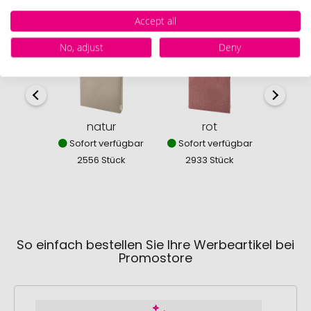
Verfügbare Farben
Accept all
No, adjust
Deny
natur
rot
Sofort verfügbar
Sofort verfügbar
Sofor
2556 Stück
2933 Stück
939
So einfach bestellen Sie Ihre Werbeartikel bei
Promostore