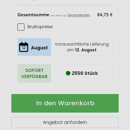
Gesamtsumme
84,75 €
Versandkosten
exkl. MwSt. zzgl.
Bruttopreise
Voraussichtliche Lieferung
12
August
am
12. August
SOFORT
2556 Stück
VERFÜGBAR
Recote
Auf
In den Warenkorb
Baumwolltasche
Lager
Angebot anfordern