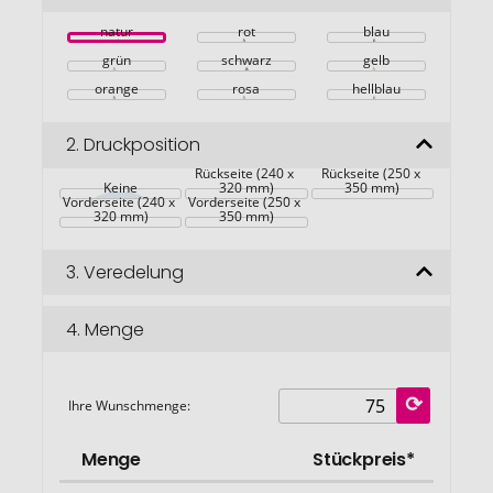
springen
natur
rot
blau
grün
schwarz
gelb
orange
rosa
hellblau
2.
Druckposition
Rückseite (240 x 
Rückseite (250 x 
Keine
320 mm)
350 mm)
Vorderseite (240 x 
Vorderseite (250 x 
320 mm)
350 mm)
3.
Veredelung
4.
Menge
Ihre Wunschmenge:
Menge
Stückpreis*