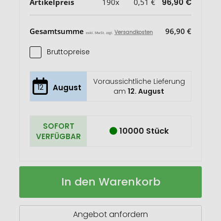
Artikelpreis
190x
0,51 €
96,90 €
Gesamtsumme
96,90 €
Versandkosten
exkl. MwSt. zzgl.
Bruttopreise
Voraussichtliche Lieferung
12
August
am
12. August
SOFORT
10000 Stück
VERFÜGBAR
Refari
Auf
In den Warenkorb
15
Lager
cm
Lineal
aus
Angebot anfordern
recyceltem