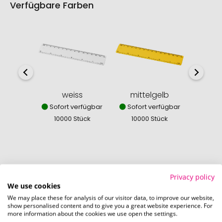
Verfügbare Farben
weiss
mittelgelb
mi
Sofort verfügbar
Sofort verfügbar
Sofor
10000 Stück
10000 Stück
100
Privacy policy
So einfach bestellen Sie Ihre Werbeartikel bei
We use cookies
Promostore
We may place these for analysis of our visitor data, to improve our website,
show personalised content and to give you a great website experience. For
more information about the cookies we use open the settings.