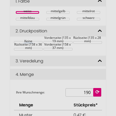
Bildgalerie
1.
Farbe
springen
weiss
mittelgelb
mittelrot
mittelblau
mittelgrün
schwarz
2.
Druckposition
Vorderseite (135 x 
Rückseite (135 x 28 
Keine
19 mm)
mm)
Rückseite (158 x 36 
Vorderseite (158 x 
mm)
37 mm)
3.
Veredelung
4.
Menge
Ihre Wunschmenge:
Menge
Stückpreis*
Muster
0,47 €