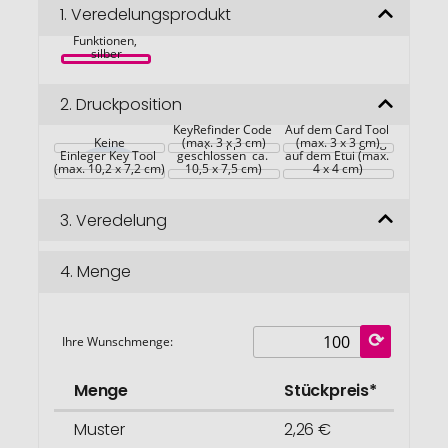
ROMINOX® 
Bildgalerie
1.
Veredelungsprodukt
Card Tool // 
Travel Tag - 30 
springen
Funktionen, 
silber
2.
Druckposition
Anbringung 
KeyRefinder Code 
Verpackung Key 
Auf dem Card Tool 
Keine
Tool (Mäppchen 
(max. 3 x 3 cm)
Werbeanbringung 
(max. 3 x 3 cm)
Einleger Key Tool 
geschlossen  ca. 
auf dem Etui (max. 
(max. 10,2 x 7,2 cm)
10,5 x 7,5 cm)
4 x 4 cm)
3.
Veredelung
4.
Menge
Ihre Wunschmenge:
Menge
Stückpreis*
Muster
2,26 €