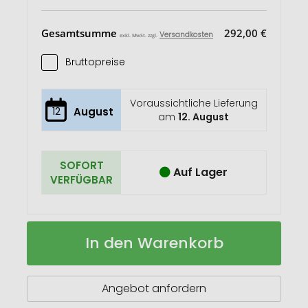
Gesamtsumme
292,00 €
Versandkosten
exkl. MwSt. zzgl.
Bruttopreise
Voraussichtliche Lieferung
12
August
am
12. August
SOFORT
Auf Lager
VERFÜGBAR
ROMINOX®
Auf
In den Warenkorb
Card
Lager
Tool
//
Travel
Angebot anfordern
Tag