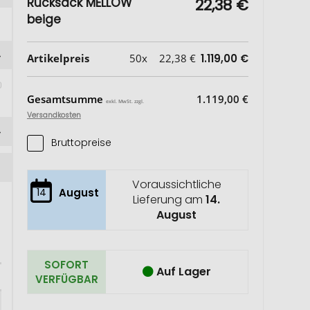
Rucksack MELLOW
22,38 €
beige
Artikelpreis
50x
22,38 €
1.119,00 €
Gesamtsumme
1.119,00 €
exkl. MwSt. zzgl.
Versandkosten
Bruttopreise
Voraussichtliche
14
August
Lieferung am
14.
August
SOFORT
Auf Lager
VERFÜGBAR