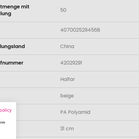
tmenge mit
50
lung
4070025294568
llungsland
China
rifnummer
42029291
Halfar
beige
policy
al
PA Polyamid
how
31 cm