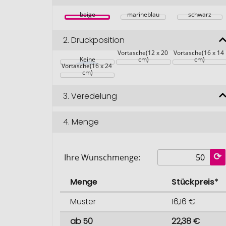
beige
marineblau
schwarz
2.
Druckposition
auf der 
auf der 
Vortasche(12 x 20 
Vortasche(16 x 14 
auf der 
Keine
cm)
cm)
Vortasche(16 x 24 
cm)
3.
Veredelung
4.
Menge
Ihre Wunschmenge:
Menge
Stückpreis*
Muster
16,16 €
ab 50
22,38 €