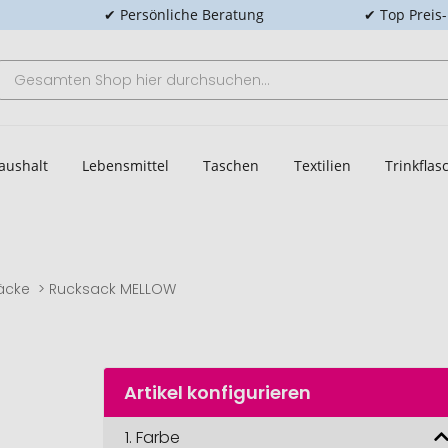
✔ Persönliche Beratung
✔ Top Preis
aushalt
Lebensmittel
Taschen
Textilien
Trinkfla
äcke
Rucksack MELLOW
Artikel konfigurieren
1.
Farbe