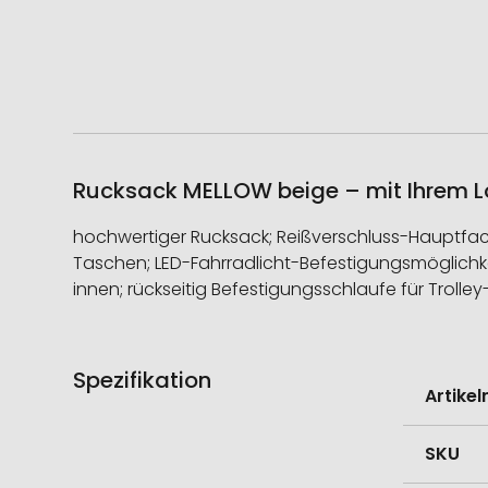
Rucksack MELLOW beige – mit Ihrem L
hochwertiger Rucksack; Reißverschluss-Hauptfach 
Taschen; LED-Fahrradlicht-Befestigungsmöglichkei
innen; rückseitig Befestigungsschlaufe für Troll
Spezifikation
Weitere
Artike
Informati
SKU