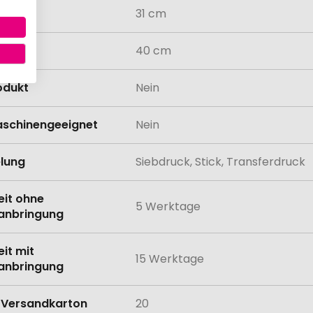
31 cm
40 cm
odukt
Nein
schinengeeignet
Nein
lung
Siebdruck, Stick, Transferdruck
eit ohne
5 Werktage
anbringung
eit mit
15 Werktage
anbringung
Versandkarton
20