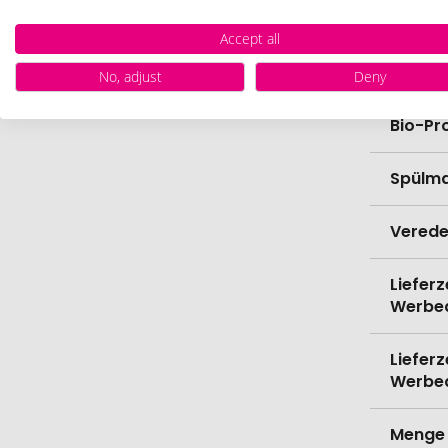
Breite
Accept all
Höhe
No, adjust
Deny
Bio-Pr
Spülma
Verede
Lieferz
Werbe
Lieferz
Werbe
Menge 