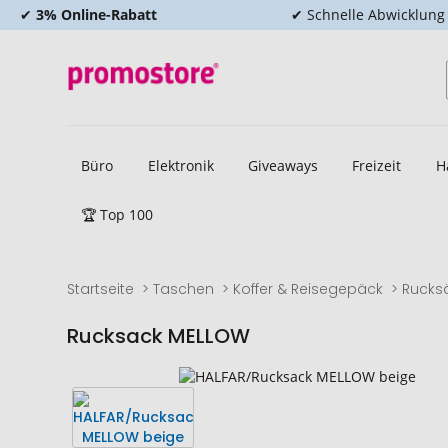
✔
3% Online-Rabatt
✔ Schnelle Abwicklung
Büro
Elektronik
Giveaways
Freizeit
H
🏆 Top 100
Startseite
Taschen
Koffer & Reisegepäck
Rucks
Rucksack MELLOW
Zum
Zum
Ende
Anfang
der
der
Bildgalerie
Bildgalerie