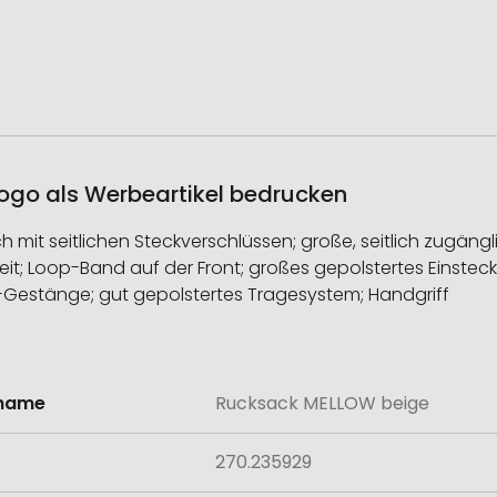
ogo als Werbeartikel bedrucken
mit seitlichen Steckverschlüssen; große, seitlich zugängl
t; Loop-Band auf der Front; großes gepolstertes Einsteck
ey-Gestänge; gut gepolstertes Tragesystem; Handgriff
lname
Rucksack MELLOW beige
onen
270.235929