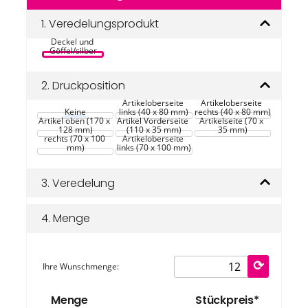
der
Stainless Steel 
Bildgalerie
1.
Veredelungsprodukt
Lunchbox mit 
Bambus-
springen
Deckel und 
Göffel/silber
2.
Druckposition
Artikeloberseite 
Artikeloberseite 
Keine
links (40 x 80 mm)
rechts (40 x 80 mm)
Artikel oben (170 x 
Artikel Vorderseite 
Artikelseite (70 x 
Artikeloberseite 
128 mm)
(110 x 35 mm)
35 mm)
rechts (70 x 100 
Artikeloberseite 
mm)
links (70 x 100 mm)
3.
Veredelung
4.
Menge
Ihre Wunschmenge:
Menge
Stückpreis*