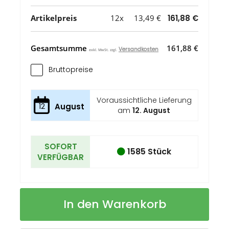
Artikelpreis
12x
13,49 €
161,88 €
Gesamtsumme
161,88 €
Versandkosten
exkl. MwSt. zzgl.
Bruttopreise
Voraussichtliche Lieferung
12
August
am
12. August
SOFORT
1585 Stück
VERFÜGBAR
Stainless
Auf
In den Warenkorb
Steel
Lager
Lunchbox
mit