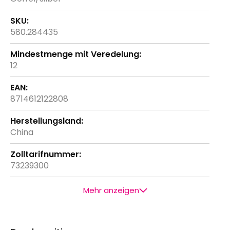
580.284435
12
8714612122808
China
73239300
Mehr anzeigen