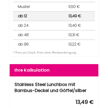
Muster
11,50 €
ab 12
13,49 €
ab 24
13,40 €
ab 48
13,31 €
ab 96
13,22 €
* Preis pro Stück. Preis ohne Werbeanbringung
Ihre Kalkulation
Stainless Steel Lunchbox mit
Bambus-Deckel und Göffel/silber
13,49 €