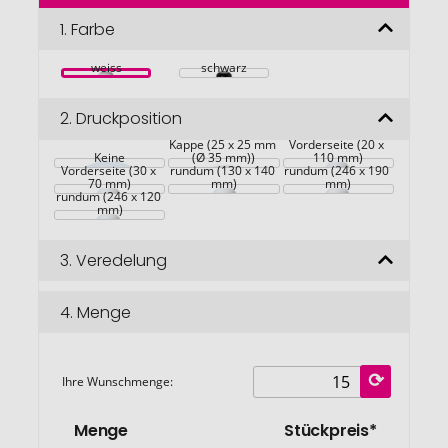
der
Bildgalerie
1.
Farbe
springen
weiss
schwarz
2.
Druckposition
Kappe (25 x 25 mm 
Vorderseite (20 x 
Keine
(Ø 35 mm))
110 mm)
Vorderseite (30 x 
rundum (130 x 140 
rundum (246 x 190 
70 mm)
mm)
mm)
rundum (246 x 120 
mm)
3.
Veredelung
4.
Menge
Ihre Wunschmenge:
Menge
Stückpreis*