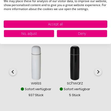
We may place these for analysis of our visitor data, to improve our website,
show personalised content and to give you a great website experience. For
Kappe (25 x 25 mm (Ø 35 mm))
more information about the cookies we use open the settings.
Accept all
No, adjust
Deny
Verfügbare Farben
weiss
schwarz
Sofort verfügbar
Sofort verfügbar
937 Stück
5 Stück