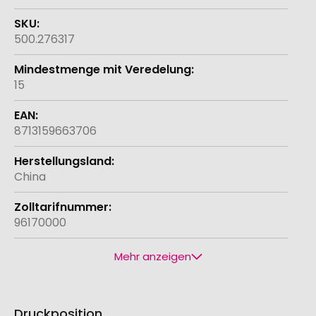
500.276317
15
8713159663706
China
96170000
Mehr anzeigen
Druckposition