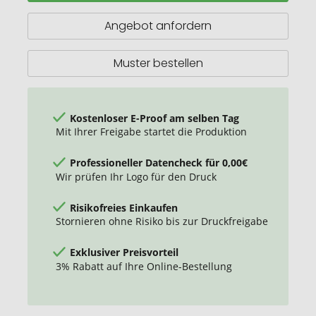
RCS-
zertifizierte
Angebot anfordern
Vakuum
Isolierflasche
aus
Muster bestellen
recyceltem
Edelstahl
Kostenloser E-Proof am selben Tag
Mit Ihrer Freigabe startet die Produktion
Professioneller Datencheck für 0,00€
Wir prüfen Ihr Logo für den Druck
Risikofreies Einkaufen
Stornieren ohne Risiko bis zur Druckfreigabe
Exklusiver Preisvorteil
3% Rabatt auf Ihre Online-Bestellung