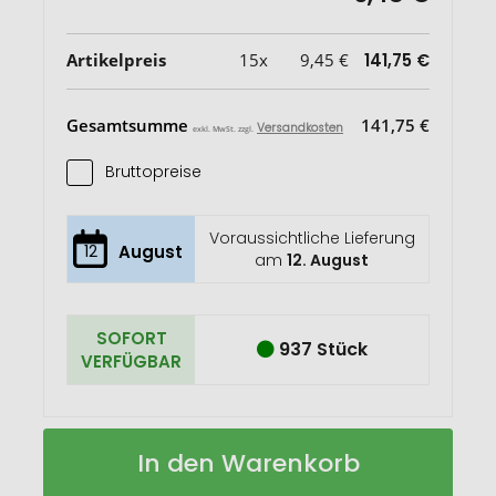
Artikelpreis
15x
9,45 €
141,75 €
Gesamtsumme
141,75 €
Versandkosten
exkl. MwSt. zzgl.
Bruttopreise
Voraussichtliche Lieferung
12
August
am
12. August
SOFORT
937 Stück
VERFÜGBAR
Sullivan
Auf
In den Warenkorb
750
Lager
ml