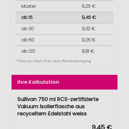
Muster
9,25 €
ab 15
9,45 €
ab 30
9,32 €
ab 60
9,25 €
ab 120
9,19 €
* Preis pro Stück. Preis ohne Werbeanbringung
Ihre Kalkulation
Sullivan 750 ml RCS-zertifizierte
Vakuum Isolierflasche aus
recyceltem Edelstahl weiss
9,45 €