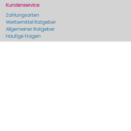
Kundenservice
Zahlungsarten
Werbemittel Ratgeber
Allgemeiner Ratgeber
Häufige Fragen
Druckservice
Angebot anfordern
Newsletter Anmeldung
Promostore
Über uns
Referenzen
Kontakt
Batterieentsorgung