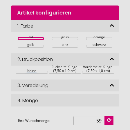
Zum
Artikel konfigurieren
Anfang
der
Bildgalerie
1.
Farbe
springen
rot
grün
orange
gelb
pink
schwarz
2.
Druckposition
Rückseite Klinge 
Vorderseite Klinge 
Keine
(7,50 x 1,0 cm)
(7,50 x 1,0 cm)
3.
Veredelung
4.
Menge
Ihre Wunschmenge: