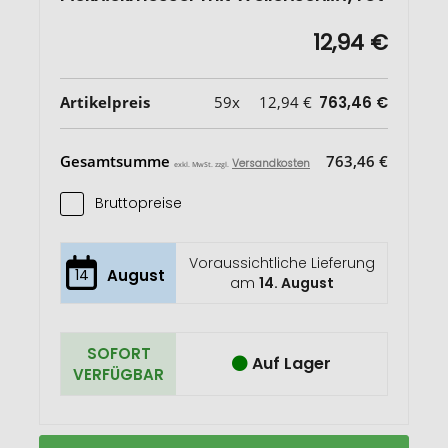
12,94 €
Artikelpreis
59x
12,94 €
763,46 €
Gesamtsumme
763,46 €
Versandkosten
exkl. MwSt. zzgl.
Bruttopreise
Voraussichtliche Lieferung
14
August
am
14. August
SOFORT
Auf Lager
VERFÜGBAR
Swiss
Auf