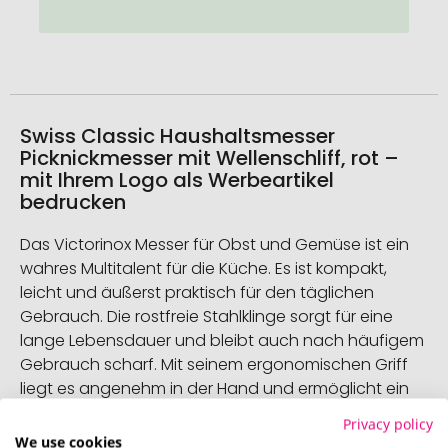
Swiss Classic Haushaltsmesser
Picknickmesser mit Wellenschliff, rot –
mit Ihrem Logo als Werbeartikel
bedrucken
Das Victorinox Messer für Obst und Gemüse ist ein
wahres Multitalent für die Küche. Es ist kompakt,
leicht und äußerst praktisch für den täglichen
Gebrauch. Die rostfreie Stahlklinge sorgt für eine
lange Lebensdauer und bleibt auch nach häufigem
Gebrauch scharf. Mit seinem ergonomischen Griff
liegt es angenehm in der Hand und ermöglicht ein
präzises Arbeiten. Ideal für Obst, Gemüse und viele
Privacy policy
andere Aufgaben in der Küche – dieses Messer
We use cookies