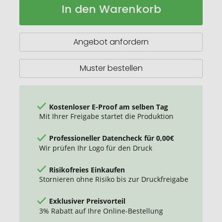
In den Warenkorb
Classic
Lager
Haushaltsmesser
Picknickmesser
mit
Angebot anfordern
Wellenschliff
Muster bestellen
Kostenloser E-Proof am selben Tag
Mit Ihrer Freigabe startet die Produktion
Professioneller Datencheck für 0,00€
Wir prüfen Ihr Logo für den Druck
Risikofreies Einkaufen
Stornieren ohne Risiko bis zur Druckfreigabe
Exklusiver Preisvorteil
3% Rabatt auf Ihre Online-Bestellung