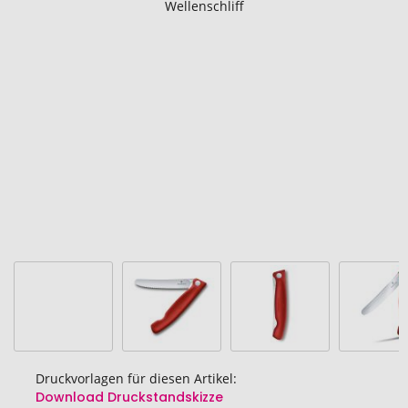
Ende
der
Bildgalerie
springen
Druckvorlagen für diesen Artikel:
Download Druckstandskizze