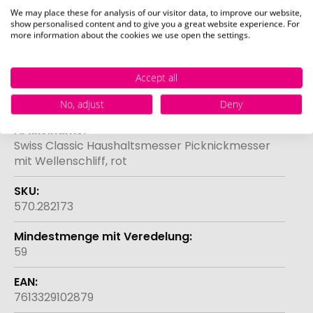
bietet Ihnen alles, was Sie für die Zubereitung
We may place these for analysis of our visitor data, to improve our website,
frischer Zutaten benötigen. Lassen Sie es mit Ihrem
show personalised content and to give you a great website experience. For
more information about the cookies we use open the settings.
Logo veredeln und es wird zu einem eleganten
Werbemittel für Ihre Marke.
Accept all
Spezifikation
No, adjust
Deny
Weitere
Informationen
Swiss Classic Haushaltsmesser Picknickmesser
mit Wellenschliff, rot
570.282173
59
7613329102879