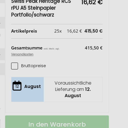
Swiss Peak Heritage RCS
16,62 €
rPU A5 Steinpapier
Portfolio/schwarz
Artikelpreis
25x
16,62 €
415,50 €
Gesamtsumme
415,50 €
exkl. MwSt. zzgl.
Versandkosten
Bruttopreise
Voraussichtliche
12
August
Lieferung am
12.
August
Swiss
Auf
In den Warenkorb
Peak
Lager