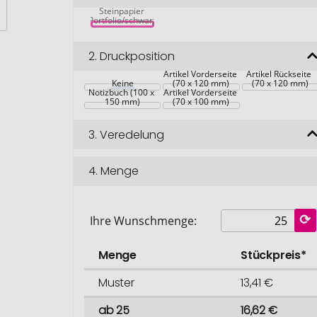
rPU A5 
Steinpapier 
Portfolio/schwarz
2.
Druckposition
Artikel Vorderseite 
Artikel Rückseite 
Keine
(70 x 120 mm)
(70 x 120 mm)
Notizbuch (100 x 
Artikel Vorderseite 
150 mm)
(70 x 100 mm)
3.
Veredelung
4.
Menge
Ihre Wunschmenge:
Menge
Stückpreis*
Muster
13,41 €
ab 25
16,62 €