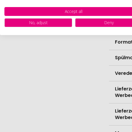
Höhe
Accept all
No, adjust
Deny
Bio-Pr
Forma
Spülma
Verede
Lieferz
Werbe
Lieferz
Werbe