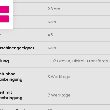
2,3 cm
odukt
Nein
t
A5
schinengeeignet
Nein
lung
CO2 Gravur, Digital-Transferdru
eit ohne
3 Werktage
anbringung
eit mit
7 Werktage
anbringung