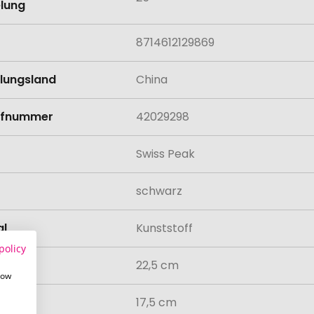
lung
8714612129869
llungsland
China
rifnummer
42029298
Swiss Peak
schwarz
al
Kunststoff
policy
22,5 cm
how
17,5 cm