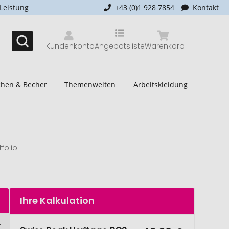
-Leistung
+43 (0)1 928 7854
Kontakt
Kundenkonto
Angebotsliste
Warenkorb
schen & Becher
Themenwelten
Arbeitskleidung
folio
Ihre Kalkulation