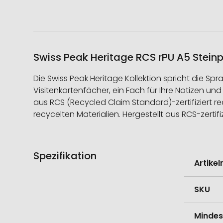
Swiss Peak Heritage RCS rPU A5 Steinp
Die Swiss Peak Heritage Kollektion spricht die Sp
Visitenkartenfächer, ein Fach für Ihre Notizen und
aus RCS (Recycled Claim Standard)-zertifiziert recy
recycelten Materialien. Hergestellt aus RCS-zerti
Spezifikation
Weitere
Artike
Informati
SKU
Mindes