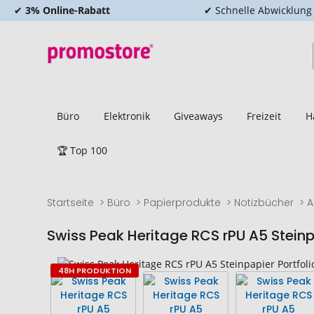
✔
3% Online-Rabatt
✔ Schnelle Abwicklung
Büro
Elektronik
Giveaways
Freizeit
H
🏆 Top 100
Startseite
Büro
Papierprodukte
Notizbücher
A
Swiss Peak Heritage RCS rPU A5 Steinpa
Zum
Zum
48H PRODUKTION
Ende
Anfang
der
der
Bildgalerie
Bildgalerie