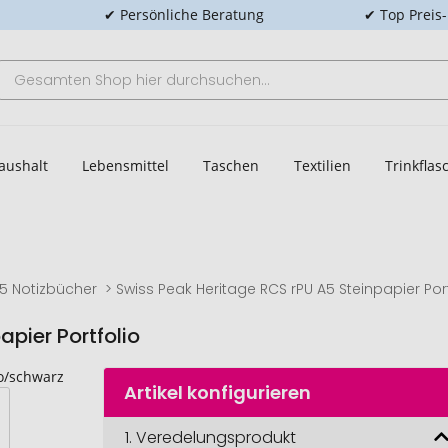
✔ Persönliche Beratung
✔ Top Preis
aushalt
Lebensmittel
Taschen
Textilien
Trinkfla
5 Notizbücher
Swiss Peak Heritage RCS rPU A5 Steinpapier Port
pier Portfolio
Artikel konfigurieren
Swiss Peak 
1.
Veredelungsprodukt
Heritage RCS 