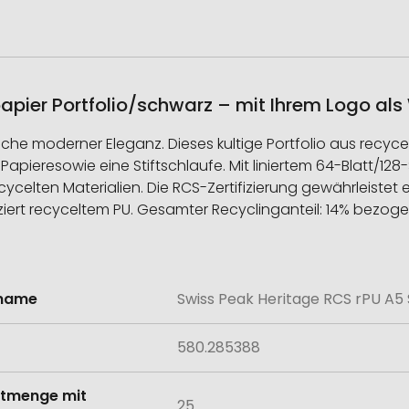
apier Portfolio/schwarz – mit Ihrem Logo als
rache moderner Eleganz. Dieses kultige Portfolio aus recy
 Papieresowie eine Stiftschlaufe. Mit liniertem 64-Blatt/12
celten Materialien. Die RCS-Zertifizierung gewährleistet ein
fiziert recyceltem PU. Gesamter Recyclinganteil: 14% bezog
lname
Swiss Peak Heritage RCS rPU A5 
onen
580.285388
tmenge mit
25