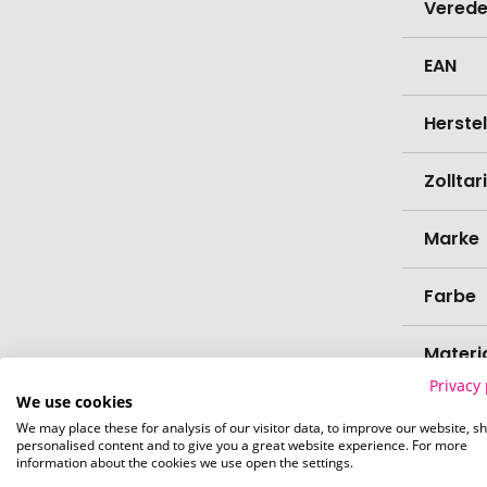
Verede
EAN
Herste
Zollta
Marke
Farbe
Materi
Privacy 
We use cookies
Länge
We may place these for analysis of our visitor data, to improve our website, s
personalised content and to give you a great website experience. For more
information about the cookies we use open the settings.
Breite