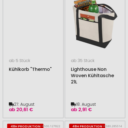
ab 5 Stück
ab 35 Stück
Kühlkorb "Thermo"
Lighthouse Non
Woven Kühltasche
21L
27. August
18. August
ab
20,61 €
ab
2,91 €
# 500.127822
# 580.285514
48H PRODUKTION
48H PRODUKTION