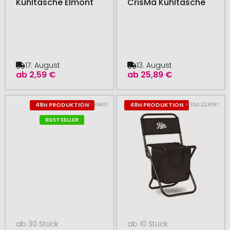
Kühltasche Elmont
CrisMa Kühltasche
17. August
13. August
ab
2,59 €
ab
25,89 €
# 550.199437
# 350.223091
48H PRODUKTION
48H PRODUKTION
BESTSELLER
ab 30 Stück
ab 10 Stück