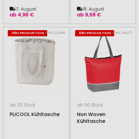
17. August
18. August
ab
4,96 €
ab
9,68 €
# 350.223485
# 365.206272
48H PRODUKTION
48H PRODUKTION
ab 30 Stück
ab 50 Stück
PLICOOL Kühltasche
Non Woven
Kühltasche