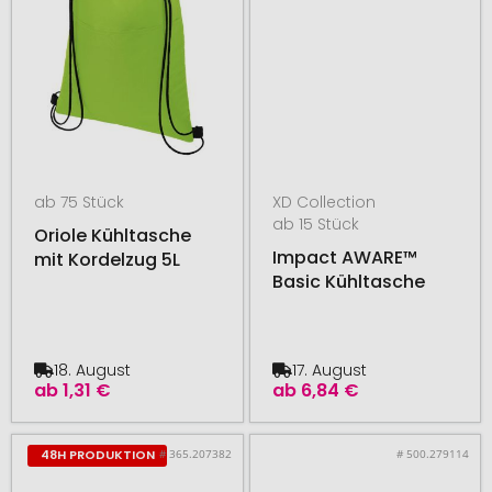
ab 75 Stück
XD Collection
ab 15 Stück
Oriole Kühltasche
Impact AWARE™
mit Kordelzug 5L
Basic Kühltasche
18. August
17. August
ab
1,31 €
ab
6,84 €
# 365.207382
# 500.279114
48H PRODUKTION