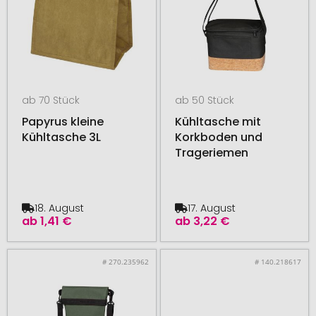
ab 70 Stück
ab 50 Stück
Papyrus kleine
Kühltasche mit
Kühltasche 3L
Korkboden und
Trageriemen
18. August
17. August
ab
1,41 €
ab
3,22 €
# 270.235962
# 140.218617