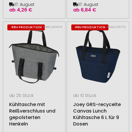
17. August
17. August
ab
4,26 €
ab
6,84 €
# 365.207415
# 500.270172
48H PRODUKTION
48H PRODUKTION
ab 25 Stück
ab 10 Stück
Kühltasche mit
Joey GRS-recycelte
Reißverschluss und
Canvas Lunch
gepolsterten
Kühltasche 6 L für 9
Henkeln
Dosen