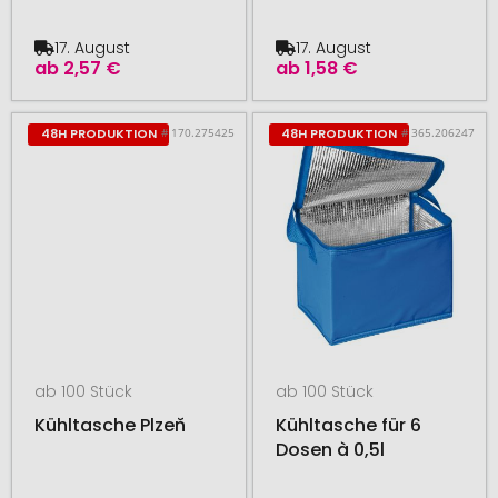
17. August
17. August
ab
2,57 €
ab
1,58 €
# 170.275425
# 365.206247
48H PRODUKTION
48H PRODUKTION
ab 100 Stück
ab 100 Stück
Kühltasche Plzeň
Kühltasche für 6
Dosen à 0,5l