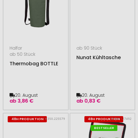
Halfar
ab 90 Stück
ab 50 Stück
Nunat Kühltasche
Thermobag BOTTLE
20. August
20. August
ab
3,86 €
ab
0,83 €
# 350.225579
# 500.127492
48H PRODUKTION
48H PRODUKTION
BESTSELLER