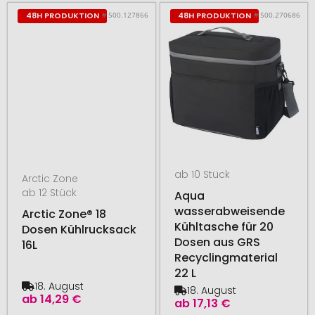
# 500.127866
# 500.270686
48H PRODUKTION
48H PRODUKTION
ab 10 Stück
Arctic Zone
ab 12 Stück
Aqua
wasserabweisende
Arctic Zone® 18
Kühltasche für 20
Dosen Kühlrucksack
Dosen aus GRS
16L
Recyclingmaterial
22 L
18. August
18. August
ab
14,29 €
ab
17,13 €