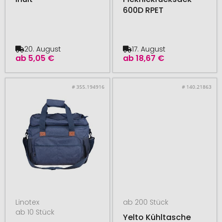
600D RPET
20. August
17. August
ab
5,05 €
ab
18,67 €
# 355.194916
# 140.21863
Linotex
ab 200 Stück
ab 10 Stück
Yelto Kühltasche