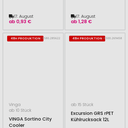
17. August
17. August
ab
0,93 €
ab
1,28 €
# 580.285622
# 500.269458
48H PRODUKTION
48H PRODUKTION
Vinga
ab 15 Stück
ab 10 Stück
Excursion GRS rPET
VINGA Sortino City
Kühlrucksack 12L
Cooler