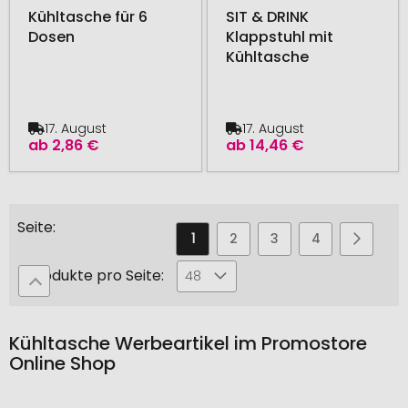
Kühltasche für 6
SIT & DRINK
Dosen
Klappstuhl mit
Kühltasche
17. August
17. August
ab
2,86 €
ab
14,46 €
Seite
Sie
Seite
Seite
Seite
Seite
Seite
Weiter
1
2
3
4
5
lesen
Produkte pro Seite:
48
gerade
die
Kühltasche Werbeartikel im Promostore
Seite
Online Shop