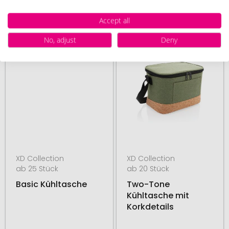
27. August
17. August
ab
13,53 €
ab
1,93 €
Accept all
No, adjust
Deny
# 580.269764
# 580.269097
48H PRODUKTION
48H PRODUKTION
XD Collection
XD Collection
ab 25 Stück
ab 20 Stück
Basic Kühltasche
Two-Tone
Kühltasche mit
Korkdetails