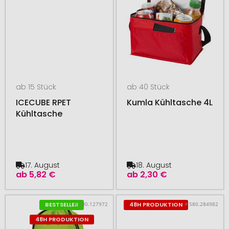
ab 15 Stück
ab 40 Stück
ICECUBE RPET
Kumla Kühltasche 4L
Kühltasche
17. August
18. August
ab
5,82 €
ab
2,30 €
# 500.127972
# 580.284982
BESTSELLER
48H PRODUKTION
48H PRODUKTION