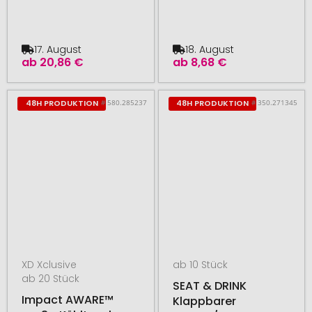
17. August
18. August
ab
20,86 €
ab
8,68 €
# 580.285237
# 350.271345
48H PRODUKTION
48H PRODUKTION
XD Xclusive
ab 10 Stück
ab 20 Stück
SEAT & DRINK
Impact AWARE™
Klappbarer