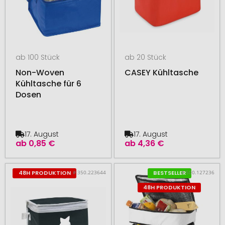
ab 100 Stück
ab 20 Stück
Non-Woven
CASEY Kühltasche
Kühltasche für 6
Dosen
17. August
17. August
ab
0,85 €
ab
4,36 €
# 350.223644
# 500.127236
48H PRODUKTION
BESTSELLER
48H PRODUKTION