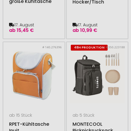
große Kühltasche
Hocker/Tisch
17. August
17. August
ab
15,45 €
ab
10,99 €
# 140.276396
# 350.223188
48H PRODUKTION
ab 15 Stück
ab 5 Stück
RPET-Kühltasche
MONTECOOL
Inuit
Picknickrucksack