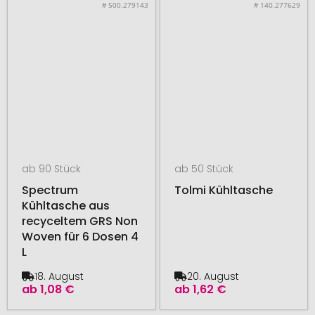
# 500.279143
# 140.277629
ab 90 Stück
ab 50 Stück
Spectrum
Tolmi Kühltasche
Kühltasche aus
recyceltem GRS Non
Woven für 6 Dosen 4
L
18. August
20. August
ab
1,08 €
ab
1,62 €