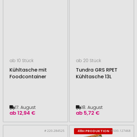
ab 10 Stück
ab 20 Stück
Kühltasche mit
Tundra GRS RPET
Foodcontainer
Kühltasche 13L
17. August
18. August
ab
12,94 €
ab
5,72 €
# 220.284525
# 500.127468
48H PRODUKTION