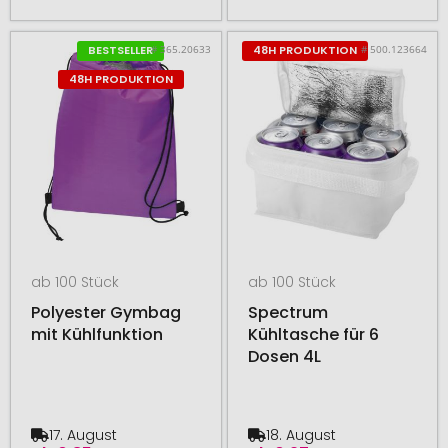
# 365.20633
# 500.123664
BESTSELLER
48H PRODUKTION
48H PRODUKTION
ab 100 Stück
ab 100 Stück
Polyester Gymbag
Spectrum
mit Kühlfunktion
Kühltasche für 6
Dosen 4L
17. August
18. August