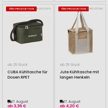
# 350.22315
# 365.207343
48H PRODUKTION
48H PRODUKTION
ab 25 Stück
ab 25 Stück
CUBA Kühltasche für
Jute Kühltasche mit
Dosen RPET
langen Henkeln
17. August
17. August
ab
3,36 €
ab
4,20 €