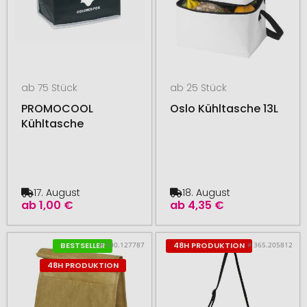
ab 75 Stück
ab 25 Stück
PROMOCOOL
Oslo Kühltasche 13L
Kühltasche
17. August
18. August
ab
1,00 €
ab
4,35 €
# 500.127787
# 365.205812
BESTSELLER
48H PRODUKTION
48H PRODUKTION