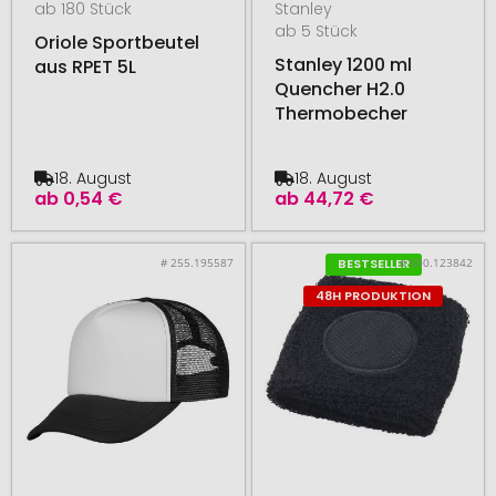
ab 180 Stück
Stanley
ab 5 Stück
Oriole Sportbeutel
Stanley 1200 ml
aus RPET 5L
Quencher H2.0
Thermobecher
18. August
18. August
ab
0,54 €
ab
44,72 €
# 255.195587
# 500.123842
BESTSELLER
48H PRODUKTION