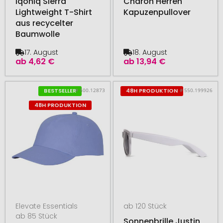
Iqoniq Sierra
Charon Herren
Lightweight T-Shirt
Kapuzenpullover
aus recycelter
Baumwolle
17. August
18. August
ab
4,62 €
ab
13,94 €
# 500.12873
# 550.199926
BESTSELLER
48H PRODUKTION
48H PRODUKTION
Elevate Essentials
ab 120 Stück
ab 85 Stück
Sonnenbrille Justin