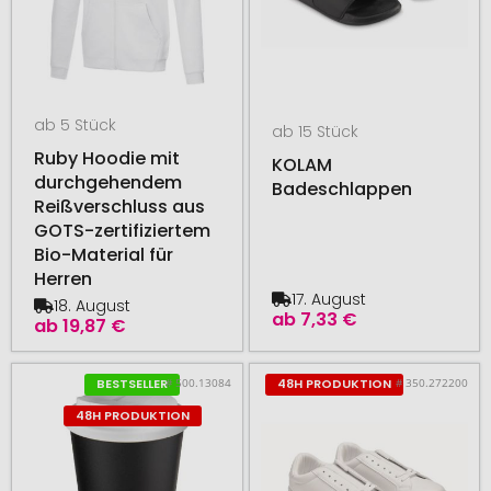
ab 5 Stück
ab 15 Stück
Ruby Hoodie mit
KOLAM
durchgehendem
Badeschlappen
Reißverschluss aus
GOTS-zertifiziertem
Bio-Material für
Herren
17. August
18. August
ab
7,33 €
ab
19,87 €
# 500.13084
# 350.272200
BESTSELLER
48H PRODUKTION
48H PRODUKTION