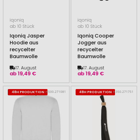
iqoniq
iqoniq
ab 10 Stück
ab 10 Stück
Iqoniq Jasper
Iqoniq Cooper
Hoodie aus
Jogger aus
recycelter
recycelter
Baumwolle
Baumwolle
17. August
17. August
ab
19,49 €
ab
19,49 €
# 500.271081
# 350.271751
48H PRODUKTION
48H PRODUKTION