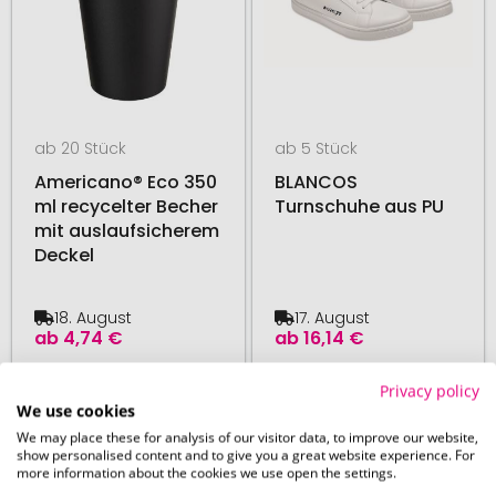
ab 20 Stück
ab 5 Stück
Americano® Eco 350
BLANCOS
ml recycelter Becher
Turnschuhe aus PU
mit auslaufsicherem
Deckel
18. August
17. August
ab
4,74 €
ab
16,14 €
Privacy policy
# 505.178279
# 500.129317
BESTSELLER
BESTSELLER
We use cookies
48H PRODUKTION
We may place these for analysis of our visitor data, to improve our website,
show personalised content and to give you a great website experience. For
more information about the cookies we use open the settings.