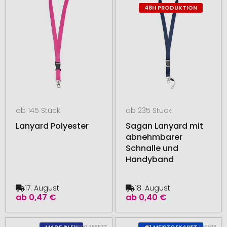
48H PRODUKTION
ab 145 Stück
ab 235 Stück
Lanyard Polyester
Sagan Lanyard mit
abnehmbarer
Schnalle und
Handyband
17. August
18. August
ab
0,47 €
ab
0,40 €
# 500.269977
# 500.125503