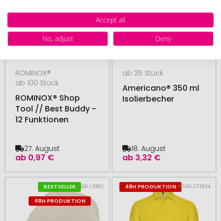
Accept all
No, adjust
Deny
ROMINOX®
ab 25 Stück
ab 100 Stück
Americano® 350 ml
ROMINOX® Shop
Isolierbecher
Tool // Best Buddy -
12 Funktionen
27. August
18. August
ab
0,97 €
ab
3,32 €
# 500.12881
# 500.273924
BESTSELLER
48H PRODUKTION
48H PRODUKTION