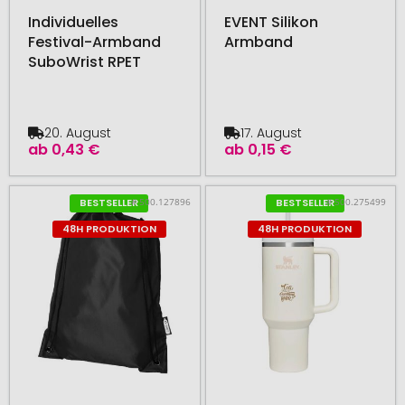
Individuelles
EVENT Silikon
Festival-Armband
Armband
SuboWrist RPET
20. August
17. August
ab
0,43 €
ab
0,15 €
# 500.127896
# 500.275499
BESTSELLER
BESTSELLER
48H PRODUKTION
48H PRODUKTION