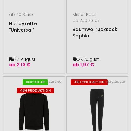
ab 40 Stück
Mister Bags
ab 250 Stück
Handykette
Baumwollrucksack
"Universal"
Sophia
27. August
27. August
ab
2,13 €
ab
1,97 €
# 580.286793
# 580.287050
BESTSELLER
48H PRODUKTION
48H PRODUKTION