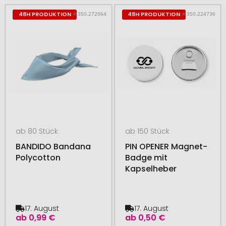
# 350.272064
# 350.224736
48H PRODUKTION
48H PRODUKTION
ab 80 Stück
ab 150 Stück
BANDIDO Bandana
PIN OPENER Magnet-
Polycotton
Badge mit
Kapselheber
17. August
17. August
ab
0,99 €
ab
0,50 €