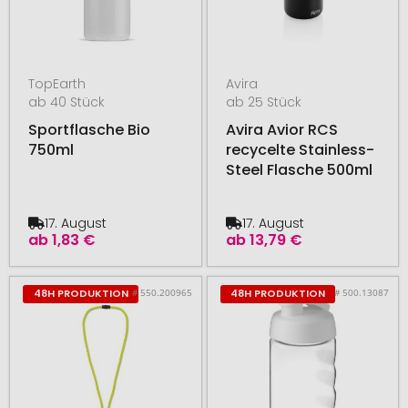
TopEarth
Avira
ab 40 Stück
ab 25 Stück
Sportflasche Bio
Avira Avior RCS
750ml
recycelte Stainless-
Steel Flasche 500ml
17. August
17. August
ab
1,83 €
ab
13,79 €
# 550.200965
# 500.13087
48H PRODUKTION
48H PRODUKTION