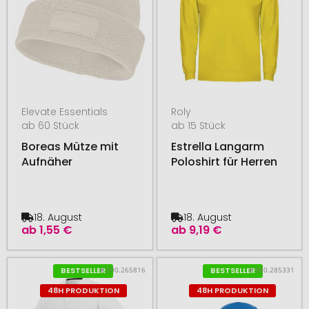
Elevate Essentials
Roly
ab 60 Stück
ab 15 Stück
Boreas Mütze mit
Estrella Langarm
Aufnäher
Poloshirt für Herren
18. August
18. August
ab
1,55 €
ab
9,19 €
# 500.265816
# 580.285331
BESTSELLER
BESTSELLER
48H PRODUKTION
48H PRODUKTION