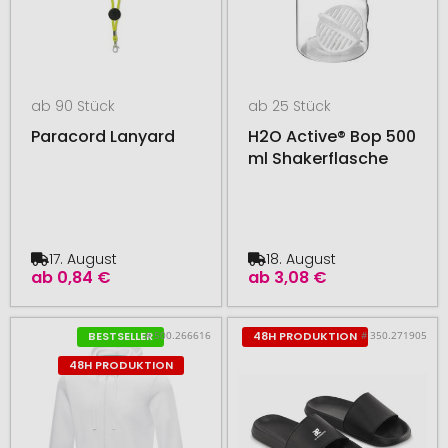
ab 90 Stück
ab 25 Stück
Paracord Lanyard
H2O Active® Bop 500
ml Shakerflasche
17. August
18. August
ab
0,84 €
ab
3,08 €
# 500.266616
# 350.271905
BESTSELLER
48H PRODUKTION
48H PRODUKTION