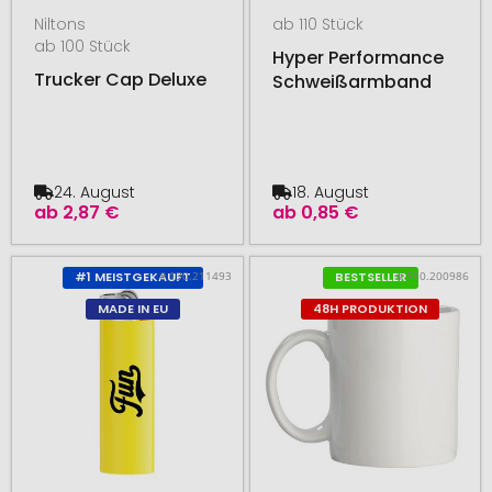
Niltons
ab 110 Stück
ab 100 Stück
Hyper Performance
Trucker Cap Deluxe
Schweißarmband
24. August
18. August
ab
2,87 €
ab
0,85 €
# 130.211493
# 550.200986
#1 MEISTGEKAUFT
BESTSELLER
MADE IN EU
48H PRODUKTION