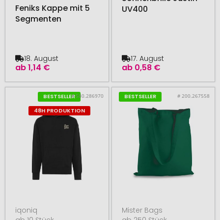
Feniks Kappe mit 5
UV400
Segmenten
18. August
17. August
ab
1,14 €
ab
0,58 €
# 580.286970
# 200.267558
BESTSELLER
BESTSELLER
48H PRODUKTION
iqoniq
Mister Bags
ab 10 Stück
ab 250 Stück