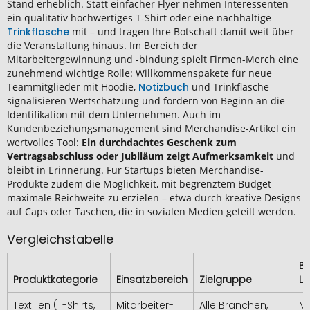
Stand erheblich. Statt einfacher Flyer nehmen Interessenten
ein qualitativ hochwertiges T-Shirt oder eine nachhaltige
Trinkflasche
mit – und tragen Ihre Botschaft damit weit über
die Veranstaltung hinaus. Im Bereich der
Mitarbeitergewinnung und -bindung spielt Firmen-Merch eine
zunehmend wichtige Rolle: Willkommenspakete für neue
Teammitglieder mit Hoodie,
Notizbuch
und Trinkflasche
signalisieren Wertschätzung und fördern von Beginn an die
Identifikation mit dem Unternehmen. Auch im
Kundenbeziehungsmanagement sind Merchandise-Artikel ein
wertvolles Tool:
Ein durchdachtes Geschenk zum
Vertragsabschluss oder Jubiläum zeigt Aufmerksamkeit
und
bleibt in Erinnerung. Für Startups bieten Merchandise-
Produkte zudem die Möglichkeit, mit begrenztem Budget
maximale Reichweite zu erzielen – etwa durch kreative Designs
auf Caps oder Taschen, die in sozialen Medien geteilt werden.
Vergleichstabelle
B
Produktkategorie
Einsatzbereich
Zielgruppe
Le
Textilien (T-Shirts,
Mitarbeiter-
Alle Branchen,
Mi