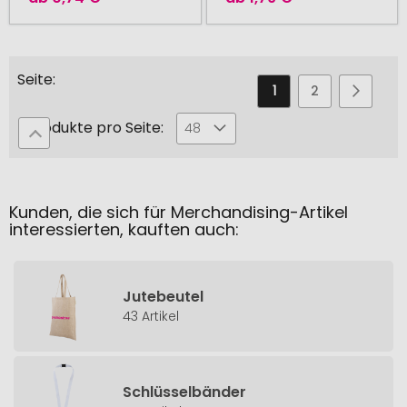
Seite
Sie
Seite
Seite
Seite
Weiter
1
2
3
lesen
Produkte pro Seite:
48
gerade
die
Seite
Kunden, die sich für Merchandising-Artikel
interessierten, kauften auch:
Jutebeutel
43 Artikel
Schlüsselbänder