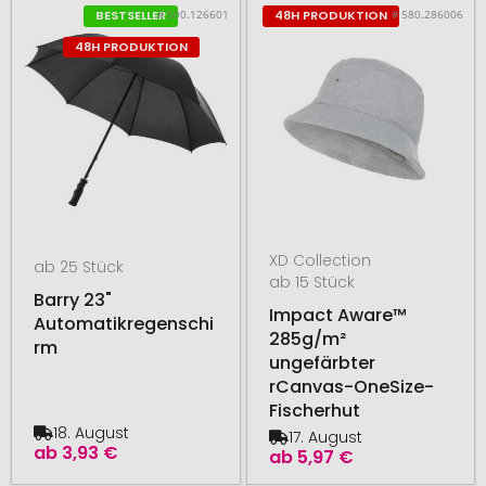
# 500.126601
# 580.286006
BESTSELLER
48H PRODUKTION
48H PRODUKTION
XD Collection
ab 25 Stück
ab 15 Stück
Barry 23"
Impact Aware™
Automatikregenschi
285g/m²
rm
ungefärbter
rCanvas-OneSize-
Fischerhut
18. August
17. August
ab
3,93 €
ab
5,97 €