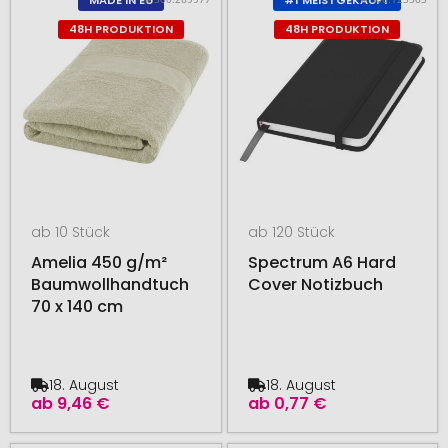
MADE IN EU
#1 MEISTGEKAUFT
48H PRODUKTION
48H PRODUKTION
ab 10 Stück
ab 120 Stück
Amelia 450 g/m²
Spectrum A6 Hard
Baumwollhandtuch
Cover Notizbuch
70 x 140 cm
18. August
18. August
ab
9,46 €
ab
0,77 €