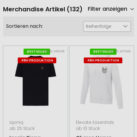
Merchandise Artikel (132)
Filter anzeigen
Sortieren nach:
Reihenfolge
# 580.288508
# 500.267048
BESTSELLER
BESTSELLER
48H PRODUKTION
48H PRODUKTION
iqoniq
Elevate Essentials
ab 25 Stück
ab 10 Stück