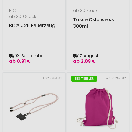
BiC
ab 30 Stück
ab 300 Stück
Tasse Oslo weiss
BIC® J26 Feuerzeug
300ml
03. September
17. August
ab
0,91 €
ab
2,89 €
# 220.284513
# 200.267602
BESTSELLER