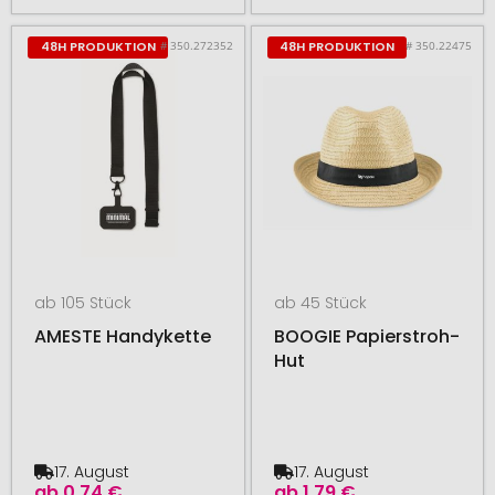
# 350.272352
# 350.22475
48H PRODUKTION
48H PRODUKTION
ab 105 Stück
ab 45 Stück
AMESTE Handykette
BOOGIE Papierstroh-
Hut
17. August
17. August
ab
0,74 €
ab
1,79 €