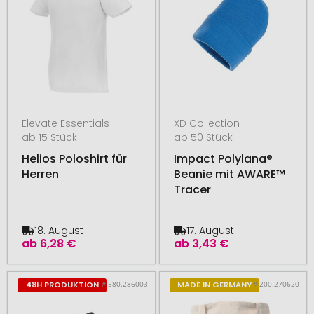
Elevate Essentials
XD Collection
ab 15 Stück
ab 50 Stück
Helios Poloshirt für
Impact Polylana®
Herren
Beanie mit AWARE™
Tracer
18. August
17. August
ab
6,28 €
ab
3,43 €
# 580.286003
# 200.270620
48H PRODUKTION
MADE IN GERMANY