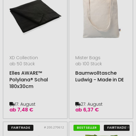
XD Collection
Mister Bags
ab 50 Stück
ab 100 Stück
Elles AWARE™
Baumwolltasche
Polylana® Schal
Ludwig - Made in DE
180x30cm
17. August
27. August
ab
7,48 €
ab
6,37 €
# 200.270612
# 200.267658
FAIRTRADE
BESTSELLER
FAIRTRADE