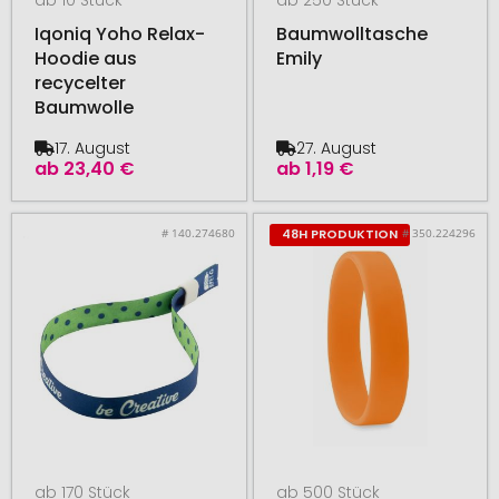
Iqoniq Yoho Relax-
Baumwolltasche
Hoodie aus
Emily
recycelter
Baumwolle
17. August
27. August
ab
23,40 €
ab
1,19 €
# 140.274680
# 350.224296
48H PRODUKTION
ab 170 Stück
ab 500 Stück