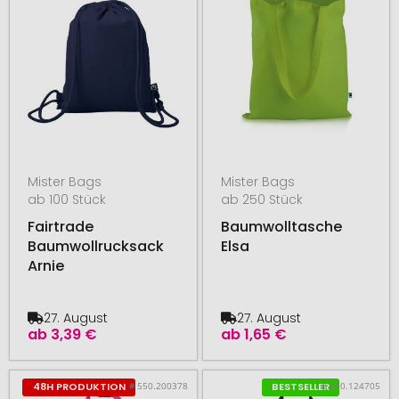
Mister Bags
Mister Bags
ab 100 Stück
ab 250 Stück
Fairtrade
Baumwolltasche
Baumwollrucksack
Elsa
Arnie
27. August
27. August
ab
3,39 €
ab
1,65 €
# 550.200378
# 500.124705
48H PRODUKTION
BESTSELLER