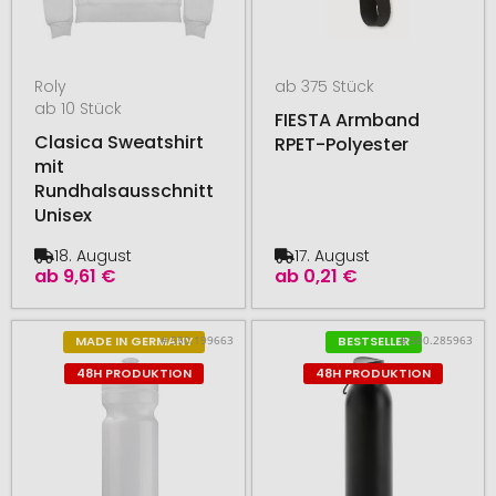
Roly
ab 375 Stück
ab 10 Stück
FIESTA Armband
Clasica Sweatshirt
RPET-Polyester
mit
Rundhalsausschnitt
Unisex
18. August
17. August
ab
9,61 €
ab
0,21 €
# 550.199663
# 580.285963
MADE IN GERMANY
BESTSELLER
48H PRODUKTION
48H PRODUKTION