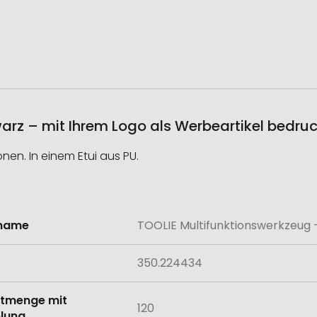
arz – mit Ihrem Logo als Werbeartikel bedru
onen. In einem Etui aus PU.
lname
TOOLIE Multifunktionswerkzeug 
onen
350.224434
tmenge mit
120
lung