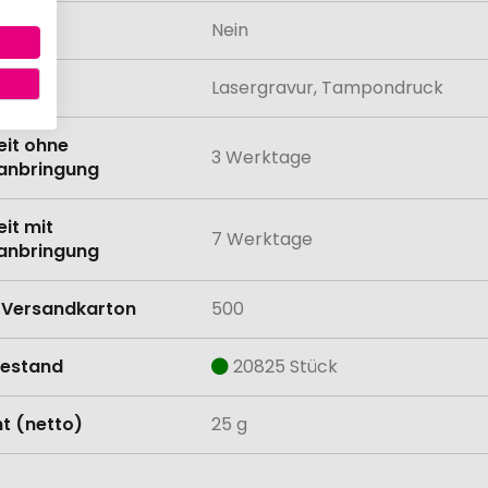
odukt
Nein
lung
Lasergravur, Tampondruck
eit ohne
3 Werktage
anbringung
eit mit
7 Werktage
anbringung
Versandkarton
500
estand
20825 Stück
t (netto)
25 g