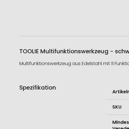
TOOLIE Multifunktionswerkzeug - schw
Multifunktionswerkzeug aus Edelstahl mit 11 Funkti
Spezifikation
Weitere
Artike
Informati
SKU
Mindes
Verede