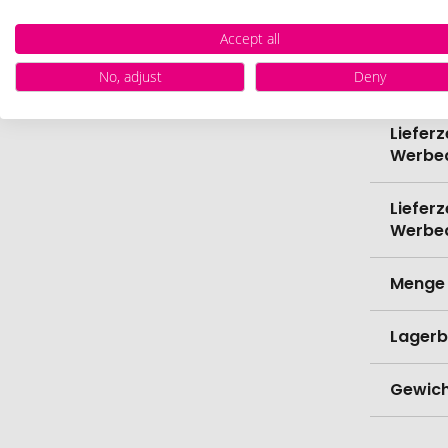
Bio-Pr
Accept all
No, adjust
Deny
Verede
Lieferz
Werbe
Lieferz
Werbe
Menge 
Lagerb
Gewich