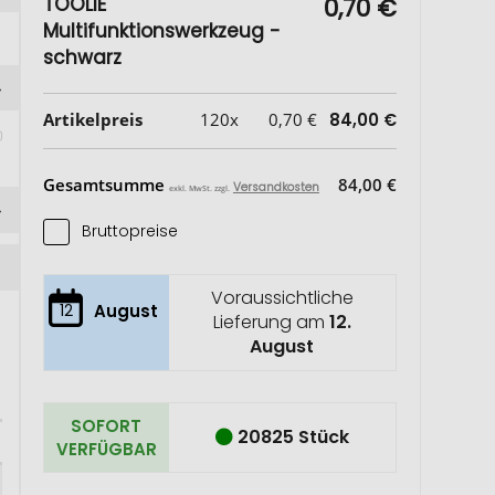
TOOLIE
0,70 €
Multifunktionswerkzeug -
schwarz
Artikelpreis
120x
0,70 €
84,00 €
Gesamtsumme
84,00 €
Versandkosten
exkl. MwSt. zzgl.
Bruttopreise
Voraussichtliche
12
August
Lieferung am
12.
August
SOFORT
20825 Stück
VERFÜGBAR