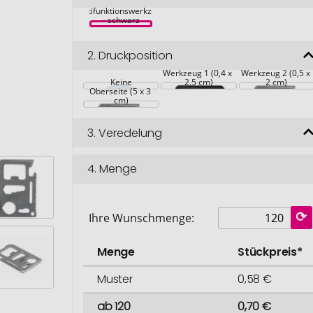
TOOLIE 
Multifunktionswerkzeug 
- schwarz
2.
Druckposition
Werkzeug 1 (0,4 x 
Werkzeug 2 (0,5 x 
Keine
2,5 cm)
2 cm)
Oberseite (5 x 3 
cm)
3.
Veredelung
4.
Menge
Ihre Wunschmenge:
Menge
Stückpreis*
Muster
0,58 €
ab 120
0,70 €