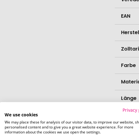
EAN
Herste
Zollta
Farbe
Materi
Länge
Privacy 
Breite
We use cookies
We may place these for analysis of our visitor data, to improve our website, s
personalised content and to give you a great website experience. For more
Höhe
information about the cookies we use open the settings.