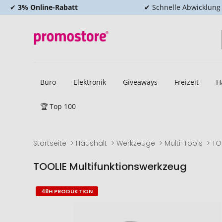
✔
3% Online-Rabatt
✔ Schnelle Abwicklung
Büro
Elektronik
Giveaways
Freizeit
H
🏆 Top 100
Startseite
Haushalt
Werkzeuge
Multi-Tools
TO
TOOLIE Multifunktionswerkzeug
Zum
Zum
48H PRODUKTION
Ende
Anfang
der
der
Bildgalerie
Bildgalerie