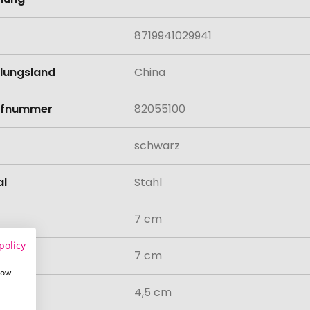
8719941029941
llungsland
China
rifnummer
82055100
schwarz
al
Stahl
7 cm
policy
7 cm
how
4,5 cm