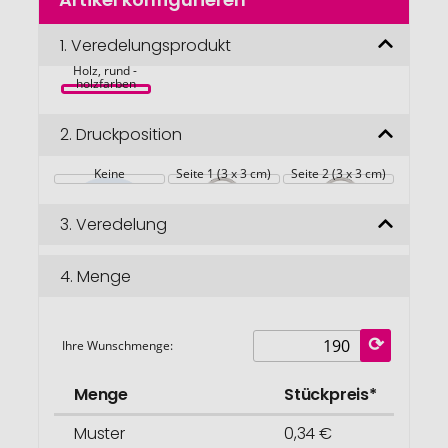
Anfang
der
Bildgalerie
1.
Veredelungsprodukt
TOTY WOOD 
Schlüsselring 
springen
Holz, rund - 
holzfarben
2.
Druckposition
Keine
Seite 1 (3 x 3 cm)
Seite 2 (3 x 3 cm)
3.
Veredelung
4.
Menge
Ihre Wunschmenge:
Menge
Stückpreis*
Muster
0,34 €