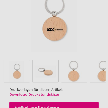
Bildgalerie
springen
Druckvorlagen für diesen Artikel:
Download Druckstandskizze
Zum
Artikel konfigurieren