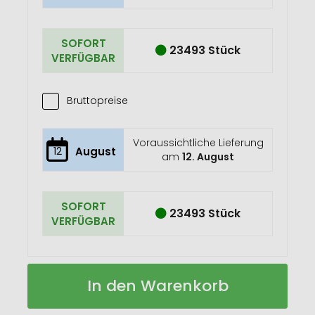
SOFORT
23493 Stück
VERFÜGBAR
Bruttopreise
Voraussichtliche Lieferung
12
August
am
12. August
SOFORT
23493 Stück
VERFÜGBAR
TOTY
Auf
In den Warenkorb
WOOD
Lager
Schlüsselring
Holz,