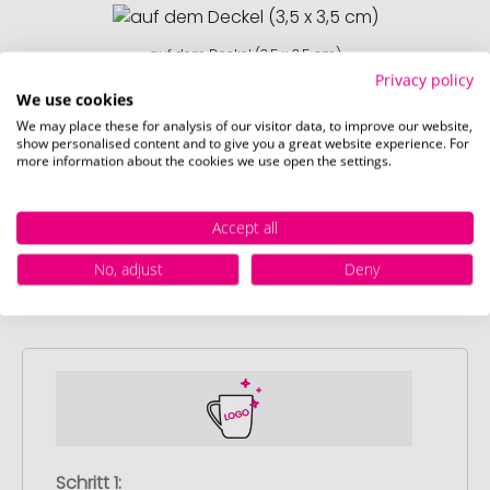
auf dem Deckel (3,5 x 3,5 cm)
Privacy policy
We use cookies
Schnell und einfach
hier
die Standskizze
We may place these for analysis of our visitor data, to improve our website,
herunterladen.
show personalised content and to give you a great website experience. For
more information about the cookies we use open the settings.
Accept all
No, adjust
Deny
So einfach bestellen Sie Ihre Werbeartikel bei
Promostore
Schritt 1: