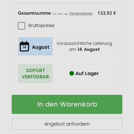
Gesamtsumme
133,92 €
Versandkosten
exkl. MwSt. zzgl.
Bruttopreise
Voraussichtliche Lieferung
14
August
am
14. August
SOFORT
Auf Lager
VERFÜGBAR
TROIKA
Auf
In den Warenkorb
Thermoflasche
Lager
GEYSIR
Angebot anfordern