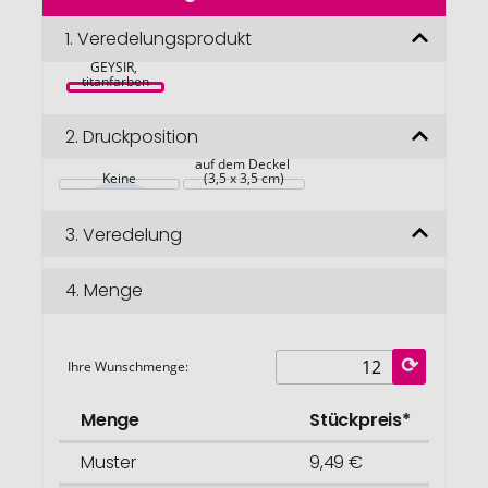
der
Bildgalerie
1.
Veredelungsprodukt
TROIKA 
Thermoflasche 
springen
GEYSIR, 
titanfarben
2.
Druckposition
auf dem Deckel 
Keine
(3,5 x 3,5 cm)
3.
Veredelung
4.
Menge
Ihre Wunschmenge:
Menge
Stückpreis*
Muster
9,49 €