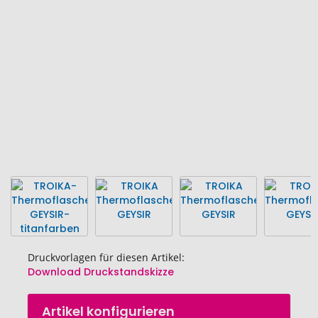
Bildgalerie
springen
Druckvorlagen für diesen Artikel:
Download Druckstandskizze
Zum
Artikel konfigurieren
Anfang