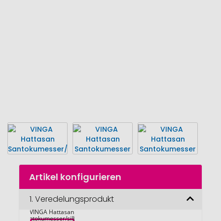
Bildgalerie
springen
Zum
Artikel konfigurieren
Anfang
der
Bildgalerie
1.
Veredelungsprodukt
springen
VINGA Hattasan 
Santokumesser/silber