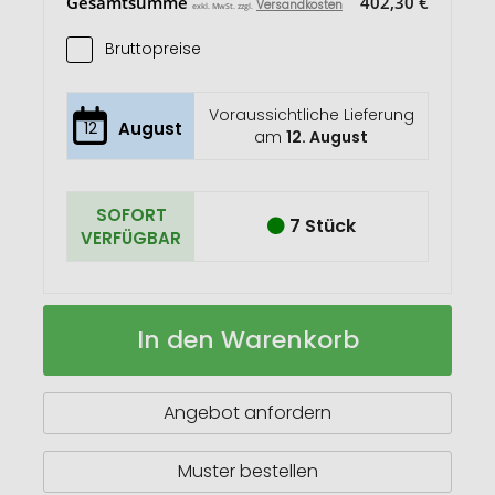
Gesamtsumme
402,30 €
Versandkosten
exkl. MwSt. zzgl.
Bruttopreise
Voraussichtliche Lieferung
12
August
am
12. August
SOFORT
7 Stück
VERFÜGBAR
VINGA
Auf
In den Warenkorb
Hattasan
Lager
Santokumesser
Angebot anfordern
Muster bestellen