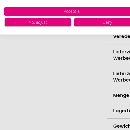
Bio-Pr
Accept all
Spülma
No, adjust
Deny
Verede
Lieferz
Werbe
Lieferz
Werbe
Menge 
Lagerb
Gewich