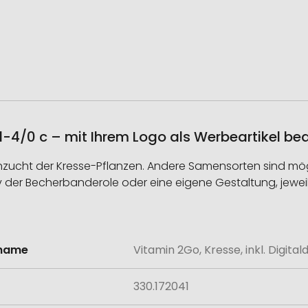
k 1-4/0 c – mit Ihrem Logo als Werbeartikel b
ie Anzucht der Kresse-Pflanzen. Andere Samensorten sind 
v der Becherbanderole oder eine eigene Gestaltung, jeweil
lname
Vitamin 2Go, Kresse, inkl. Digital
onen
330.172041