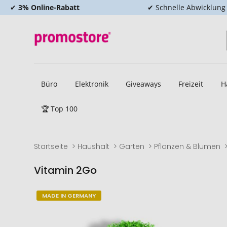
✔
3% Online-Rabatt
✔ Schnelle Abwicklung
Büro
Elektronik
Giveaways
Freizeit
H
🏆 Top 100
Startseite
Haushalt
Garten
Pflanzen & Blumen
Vitamin 2Go
Zum
Zum
MADE IN GERMANY
Ende
Anfang
der
der
Bildgalerie
Bildgalerie