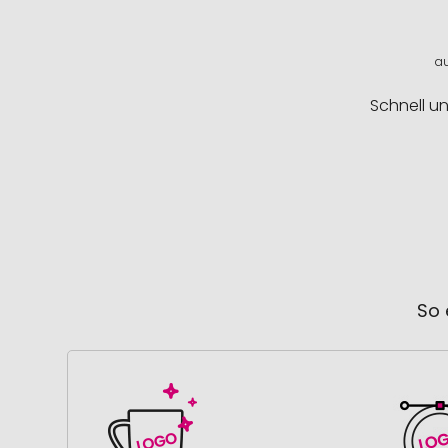
au
Schnell u
So 