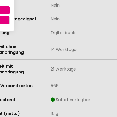
odukt
Nein
schinengeeignet
Nein
lung
Digitaldruck
eit ohne
14 Werktage
anbringung
eit mit
21 Werktage
anbringung
Versandkarton
565
estand
Sofort verfügbar
t (netto)
15 g