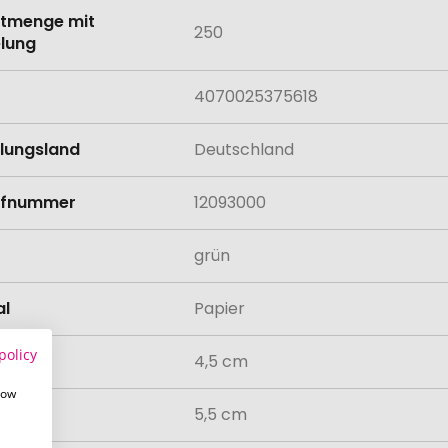
tmenge mit
250
lung
4070025375618
llungsland
Deutschland
rifnummer
12093000
grün
al
Papier
policy
4,5 cm
how
messer
5,5 cm