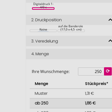
Kresse, inkl. 
Digitaldruck 1-
4/0 c
2.
Druckposition
auf die Banderole 
Keine
(17,0 x 4,5  cm)
3.
Veredelung
4.
Menge
Ihre Wunschmenge:
Menge
Stückpreis*
Muster
1,31 €
ab 250
1,86 €