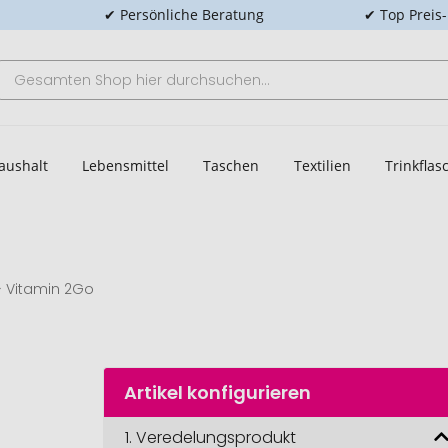
✔ Persönliche Beratung
✔ Top Preis
aushalt
Lebensmittel
Taschen
Textilien
Trinkfla
Vitamin 2Go
Artikel konfigurieren
1.
Veredelungsprodukt
Vitamin 2Go, 