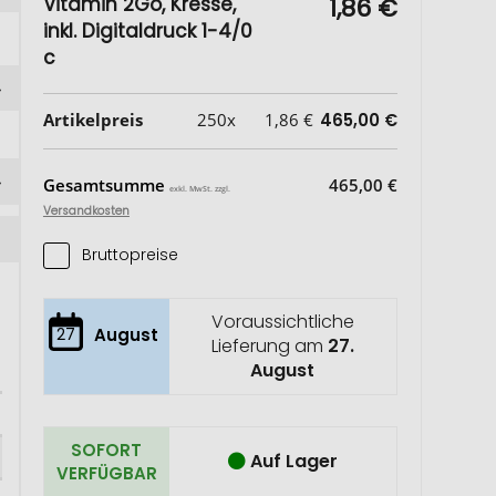
Vitamin 2Go, Kresse,
1,86 €
inkl. Digitaldruck 1-4/0
c
Artikelpreis
250x
1,86 €
465,00 €
Gesamtsumme
465,00 €
exkl. MwSt. zzgl.
Versandkosten
Bruttopreise
Voraussichtliche
27
August
Lieferung am
27.
August
SOFORT
Auf Lager
VERFÜGBAR