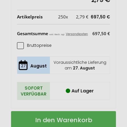
Artikelpreis
250x
2,79 €
697,50 €
Gesamtsumme
697,50 €
Versandkosten
exkl. MwSt. zzgl.
Bruttopreise
Voraussichtliche Lieferung
27
August
am
27. August
SOFORT
Auf Lager
VERFÜGBAR
Wachstums-
Auf
In den Warenkorb
Kästchen
Lager
Blütengenuss