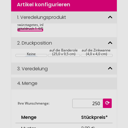
Artikel konfigurieren
Anfang
Wachstumskästchen 
der
Blütengenuss, 
Bildgalerie
1.
Veredelungsprodukt
Kornblume, 
Ringelblume, 
springen
Gewürztagetes, inkl. 
Digitaldruck 1-4/0 c
2.
Druckposition
auf die Banderole 
auf die Zinkwanne 
Keine
(25,0 x 9,5 cm)
(4,0 x 4,0 cm)
3.
Veredelung
4.
Menge
Ihre Wunschmenge:
Menge
Stückpreis*