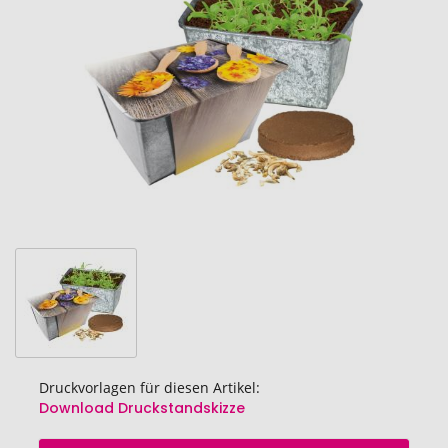
Bildgalerie
springen
Druckvorlagen für diesen Artikel:
Download Druckstandskizze
Zum