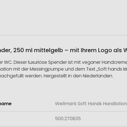
er, 250 ml mittelgelb – mit Ihrem Logo als 
oder WC. Dieser luxuriöse Spender ist mit veganer Handcre
ion mit der Messingpumpe und dem Text „Soft hands kind h
hgefüllt werden. Hergestellt in den Niederlanden.
lname
Wellmark Soft Hands Handlotion
onen
500.270835