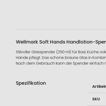
Wellmark Soft Hands Handlotion-Spend
Stilvoller Glasspender (250 ml) für Bad, Küche 
Hände pflegt. Das schöne braune Glas in Kombinat
Nach dem Gebrauch kann der Spender einfach nac
Spezifikation
Weitere
Artike
Informati
SKU