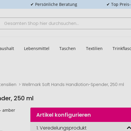
✔ Persönliche Beratung
✔ Top Preis
aushalt
Lebensmittel
Taschen
Textilien
Trinkfla
ensilien
Wellmark Soft Hands Handlotion-Spender, 250 ml
der, 250 ml
Artikel konfigurieren
Wellmark Soft 
1.
Veredelungsprodukt
Hands 