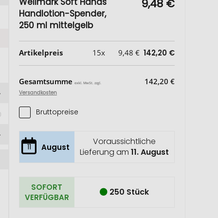
Wellmark Soft Hands
9,48 €
Handlotion-Spender,
250 ml mittelgelb
Artikelpreis
15x
9,48 €
142,20 €
Gesamtsumme
142,20 €
exkl. MwSt. zzgl.
Versandkosten
Bruttopreise
Voraussichtliche
11
August
Lieferung am
11. August
SOFORT
250 Stück
VERFÜGBAR