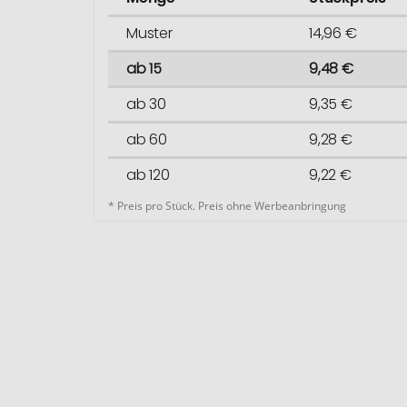
Muster
14,96 €
ab 15
9,48 €
ab 30
9,35 €
ab 60
9,28 €
ab 120
9,22 €
* Preis pro Stück. Preis ohne Werbeanbringung