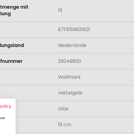
tmenge mit
15
lung
8713159601821
llungsland
Niederlande
rifnummer
33049900
Wellmark
mittelgelb
policy
al
Glas
how
19 cm