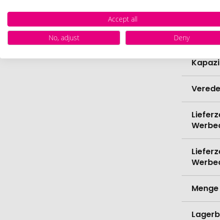
Durch
Accept all
Bio-Pr
No, adjust
Deny
Kapazi
Verede
Lieferz
Werbe
Lieferz
Werbe
Menge 
Lagerb