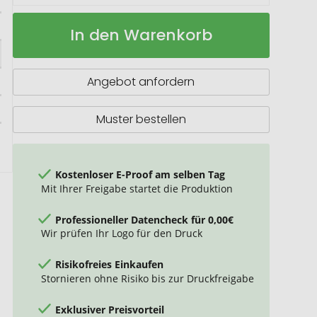
Wellmark
Auf
In den Warenkorb
Soft
Lager
Hands
Handlotion-
Spender,
Angebot anfordern
250
ml
Muster bestellen
Kostenloser E-Proof am selben Tag
Mit Ihrer Freigabe startet die Produktion
Professioneller Datencheck für 0,00€
Wir prüfen Ihr Logo für den Druck
Risikofreies Einkaufen
Stornieren ohne Risiko bis zur Druckfreigabe
Exklusiver Preisvorteil