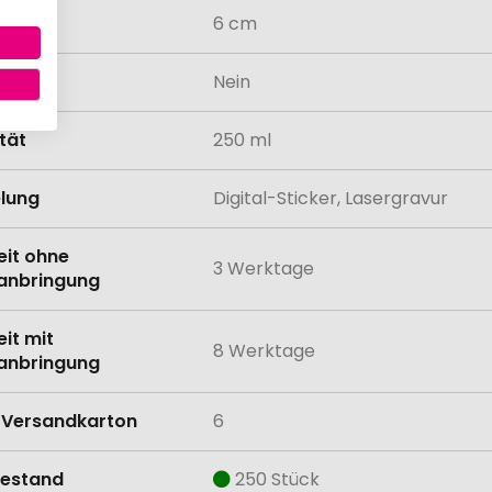
messer
6 cm
odukt
Nein
tät
250 ml
lung
Digital-Sticker, Lasergravur
eit ohne
3 Werktage
anbringung
eit mit
8 Werktage
anbringung
Versandkarton
6
estand
250 Stück