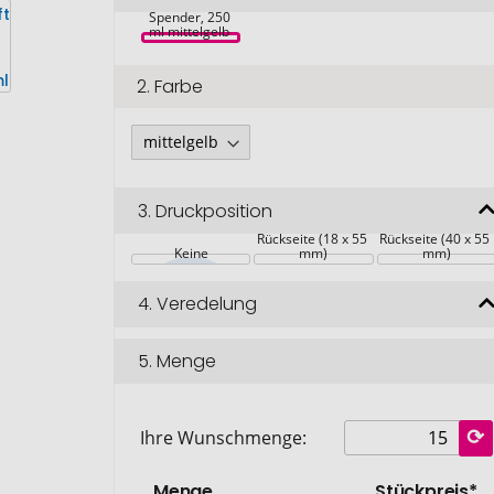
Handlotion-
Spender, 250 
ml mittelgelb 
2.
Farbe
3.
Druckposition
Rückseite (18 x 55 
Rückseite (40 x 55 
Keine
mm)
mm)
4.
Veredelung
5.
Menge
Ihre Wunschmenge:
Menge
Stückpreis*