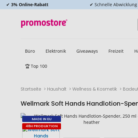
✔
3% Online-Rabatt
✔ Schnelle Abwicklung
Büro
Elektronik
Giveaways
Freizeit
H
🏆 Top 100
Startseite
Haushalt
Wellness & Kosmetik
Badeut
Wellmark Soft Hands Handlotion-Spen
Zum
Zum
MADE IN EU
Ende
Anfang
48H PRODUKTION
der
der
Bildgalerie
Bildgalerie