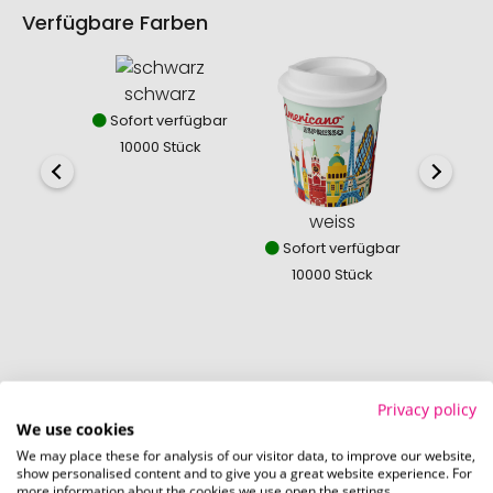
Verfügbare Farben
schwarz
mit
Sofort verfügbar
Sofor
10000 Stück
100
weiss
Sofort verfügbar
10000 Stück
So einfach bestellen Sie Ihre Werbeartikel bei
Privacy policy
Promostore
We use cookies
We may place these for analysis of our visitor data, to improve our website,
show personalised content and to give you a great website experience. For
more information about the cookies we use open the settings.