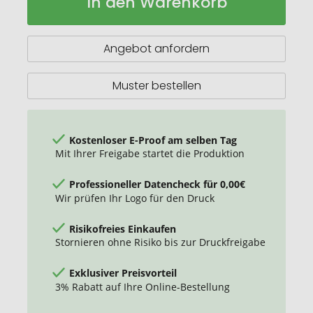
In den Warenkorb
Americano®
Lager
Espresso
250
ml
Angebot anfordern
Isolierbecher
Muster bestellen
Kostenloser E-Proof am selben Tag
Mit Ihrer Freigabe startet die Produktion
Professioneller Datencheck für 0,00€
Wir prüfen Ihr Logo für den Druck
Risikofreies Einkaufen
Stornieren ohne Risiko bis zur Druckfreigabe
Exklusiver Preisvorteil
3% Rabatt auf Ihre Online-Bestellung