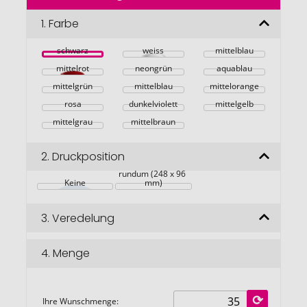
der
Bildgalerie
1.
Farbe
springen
schwarz
weiss
mittelblau
mittelrot
neongrün
aquablau
mittelgrün
mittelblau
mittelorange
rosa
dunkelviolett
mittelgelb
mittelgrau
mittelbraun
2.
Druckposition
rundum (248 x 96 
Keine
mm)
3.
Veredelung
4.
Menge
Ihre Wunschmenge: