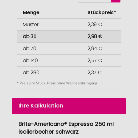
Menge
Stückpreis*
Muster
2,39 €
ab 35
2,98 €
ab 70
2,94 €
ab 140
2,57 €
ab 280
2,37 €
* Preis pro Stück. Preis ohne Werbeanbringung
Ihre Kalkulation
Brite-Americano® Espresso 250 ml
Isolierbecher schwarz