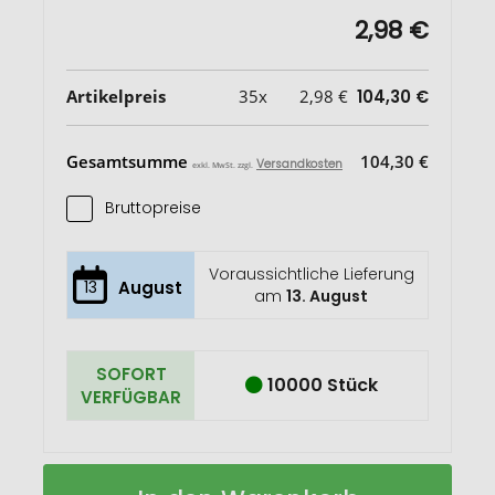
2,98 €
Artikelpreis
35x
2,98 €
104,30 €
Gesamtsumme
104,30 €
Versandkosten
exkl. MwSt. zzgl.
Bruttopreise
Voraussichtliche Lieferung
13
August
am
13. August
SOFORT
10000 Stück
VERFÜGBAR
Brite-
Auf