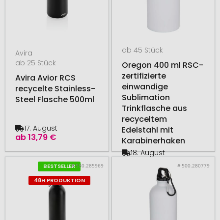
ab 45 Stück
Avira
ab 25 Stück
Oregon 400 ml RSC-
zertifizierte
Avira Avior RCS
einwandige
recycelte Stainless-
Sublimation
Steel Flasche 500ml
Trinkflasche aus
recyceltem
17. August
Edelstahl mit
ab
13,79 €
Karabinerhaken
18. August
ab
2,24 €
# 580.285969
# 500.280779
BESTSELLER
48H PRODUKTION