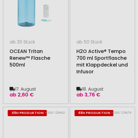
ab 30 Stück
ab 50 Stück
OCEAN Tritan
H2O Active® Tempo
Renew™ Flasche
700 ml Sportflasche
500ml
mit Klappdeckel und
Infusor
17. August
18. August
ab
2,60 €
ab
3,76 €
# 500.129642
# 500.129674
48H PRODUKTION
48H PRODUKTION