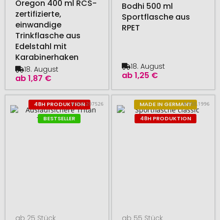
Oregon 400 ml RCS-
Bodhi 500 ml
zertifizierte,
Sportflasche aus
einwandige
RPET
Trinkflasche aus
Edelstahl mit
Karabinerhaken
18. August
18. August
ab
1,25 €
ab
1,87 €
# 365.207526
# 550.1996
48H PRODUKTION
MADE IN GERMANY
BESTSELLER
48H PRODUKTION
ab 25 Stück
ab 55 Stück