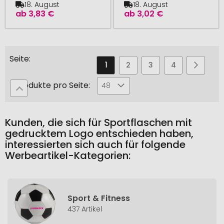
18. August
18. August
ab
3,83 €
ab
3,02 €
Seite
Sie
Seite
Seite
Seite
Seite
Seite
Weiter
1
2
3
4
5
lesen
Produkte pro Seite:
48
gerade
die
Kunden, die sich für Sportflaschen mit
Seite
gedrucktem Logo entschieden haben,
interessierten sich auch für folgende
Werbeartikel-Kategorien:
Sport & Fitness
437 Artikel