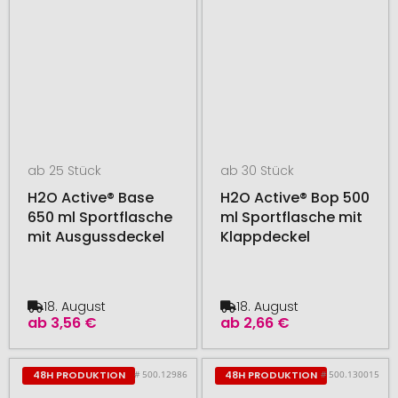
ab 25 Stück
ab 30 Stück
H2O Active® Base
H2O Active® Bop 500
650 ml Sportflasche
ml Sportflasche mit
mit Ausgussdeckel
Klappdeckel
18. August
18. August
ab
3,56 €
ab
2,66 €
# 500.12986
# 500.130015
48H PRODUKTION
48H PRODUKTION