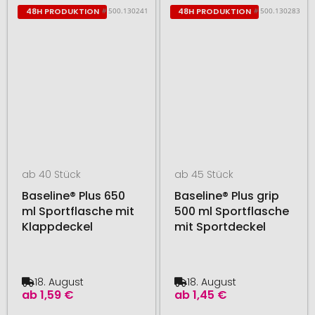
# 500.130241
# 500.130283
48H PRODUKTION
48H PRODUKTION
ab 40 Stück
ab 45 Stück
Baseline® Plus 650
Baseline® Plus grip
ml Sportflasche mit
500 ml Sportflasche
Klappdeckel
mit Sportdeckel
18. August
18. August
ab
1,59 €
ab
1,45 €