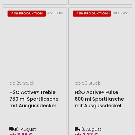
# 500.1304
# 500.130455
48H PRODUKTION
48H PRODUKTION
ab 25 Stück
ab 50 Stück
H2O Active® Treble
H2O Active® Pulse
750 ml Sportflasche
600 ml Sportflasche
mit Ausgussdeckel
mit Ausgussdeckel
18. August
18. August
ab
3,68 €
ab
3,37 €