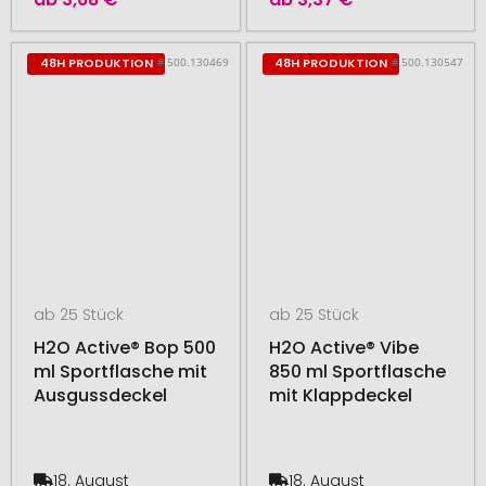
# 500.130469
# 500.130547
48H PRODUKTION
48H PRODUKTION
ab 25 Stück
ab 25 Stück
H2O Active® Bop 500
H2O Active® Vibe
ml Sportflasche mit
850 ml Sportflasche
Ausgussdeckel
mit Klappdeckel
18. August
18. August