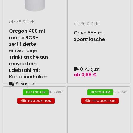
ab 45 Stück
ab 30 Stück
Oregon 400 ml
Cove 685 ml
matte RCS-
Sportflasche
zertifizierte
einwandige
Trinkflasche aus
recyceltem
18. August
Edelstahl mit
ab
3,68 €
Karabinerhaken
18. August
ab
2,06 €
# 500.124089
# 500.123749
BESTSELLER
BESTSELLER
48H PRODUKTION
48H PRODUKTION