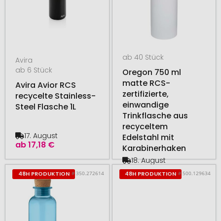
ab 40 Stück
Avira
ab 6 Stück
Oregon 750 ml
matte RCS-
Avira Avior RCS
zertifizierte,
recycelte Stainless-
einwandige
Steel Flasche 1L
Trinkflasche aus
recyceltem
17. August
Edelstahl mit
ab
17,18 €
Karabinerhaken
18. August
ab
2,34 €
# 350.272614
# 500.129634
48H PRODUKTION
48H PRODUKTION