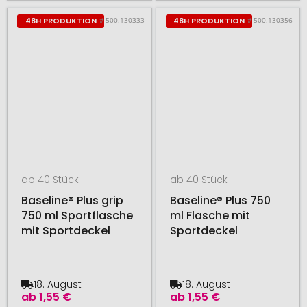
# 500.130333
# 500.130356
48H PRODUKTION
48H PRODUKTION
ab 40 Stück
ab 40 Stück
Baseline® Plus grip
Baseline® Plus 750
750 ml Sportflasche
ml Flasche mit
mit Sportdeckel
Sportdeckel
18. August
18. August
ab
1,55 €
ab
1,55 €