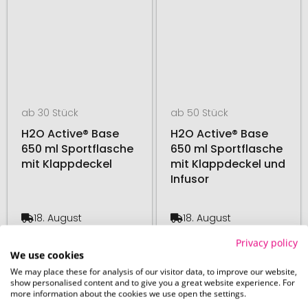
ab 30 Stück
ab 50 Stück
H2O Active® Base
H2O Active® Base
650 ml Sportflasche
650 ml Sportflasche
mit Klappdeckel
mit Klappdeckel und
Infusor
18. August
18. August
ab
3,02 €
ab
3,76 €
Privacy policy
We use cookies
# 500.129737
# 500.12976
48H PRODUKTION
48H PRODUKTION
We may place these for analysis of our visitor data, to improve our website,
show personalised content and to give you a great website experience. For
more information about the cookies we use open the settings.