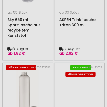
ab 55 Stück
ab 30 Stück
Sky 650 ml
ASPEN Trinkflasche
Sportflasche aus
Tritan 600 ml
recyceltem
Kunststoff
18. August
17. August
ab
1,82 €
ab
2,92 €
# 350.271706
# 500.123693
48H PRODUKTION
BESTSELLER
48H PRODUKTION