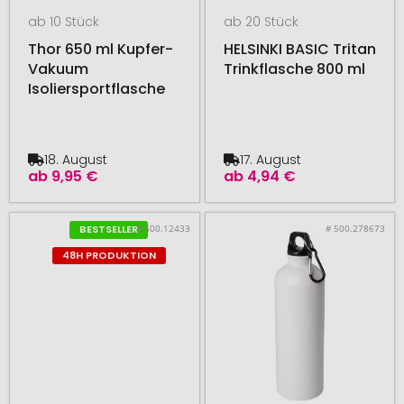
ab 10 Stück
ab 20 Stück
Thor 650 ml Kupfer-
HELSINKI BASIC Tritan
Vakuum
Trinkflasche 800 ml
Isoliersportflasche
18. August
17. August
ab
9,95 €
ab
4,94 €
# 500.12433
# 500.278673
BESTSELLER
48H PRODUKTION