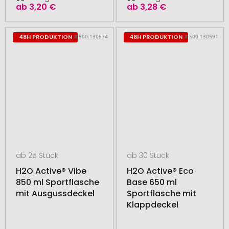
ab
3,20 €
ab
3,28 €
# 500.130574
# 500.130591
48H PRODUKTION
48H PRODUKTION
ab 25 Stück
ab 30 Stück
H2O Active® Vibe
H2O Active® Eco
850 ml Sportflasche
Base 650 ml
mit Ausgussdeckel
Sportflasche mit
Klappdeckel