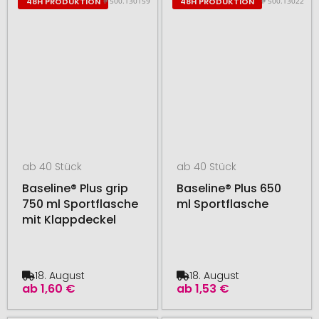
# 500.130159
# 500.13022
48H PRODUKTION
48H PRODUKTION
ab 40 Stück
ab 40 Stück
Baseline® Plus grip
Baseline® Plus 650
750 ml Sportflasche
ml Sportflasche
mit Klappdeckel
18. August
18. August
ab
1,60 €
ab
1,53 €