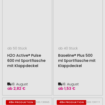
ab 50 Stück
ab 40 Stück
H2O Active® Pulse
Baseline® Plus 500
600 ml Sportflasche
ml Sportflasche mit
mit Klappdeckel
Klappdeckel
18. August
18. August
ab
2,82 €
ab
1,53 €
# 500.130065
# 500.130111
48H PRODUKTION
48H PRODUKTION