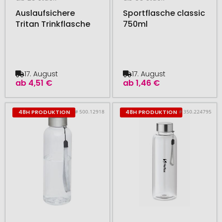
Auslaufsichere
Sportflasche classic
Tritan Trinkflasche
750ml
17. August
17. August
ab
4,51 €
ab
1,46 €
# 500.12918
# 350.224795
48H PRODUKTION
48H PRODUKTION