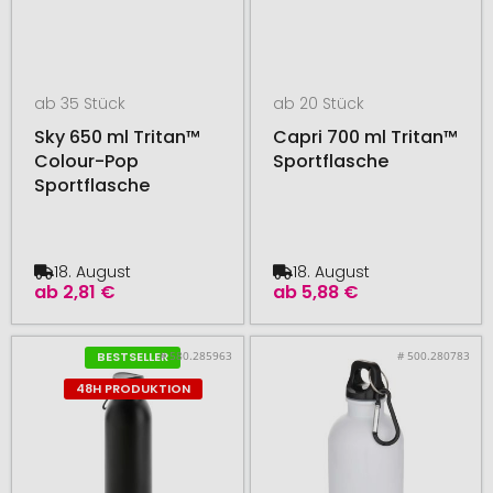
ab 35 Stück
ab 20 Stück
Sky 650 ml Tritan™
Capri 700 ml Tritan™
Colour-Pop
Sportflasche
Sportflasche
18. August
18. August
ab
2,81 €
ab
5,88 €
# 580.285963
# 500.280783
BESTSELLER
48H PRODUKTION