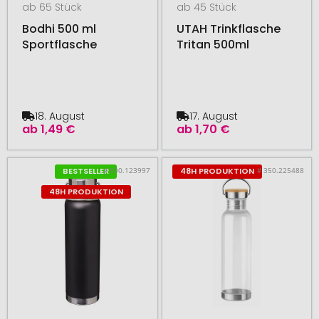
ab 65 Stück
ab 45 Stück
Bodhi 500 ml
UTAH Trinkflasche
Sportflasche
Tritan 500ml
18. August
17. August
ab
1,49 €
ab
1,70 €
# 500.123997
# 350.225488
BESTSELLER
48H PRODUKTION
48H PRODUKTION