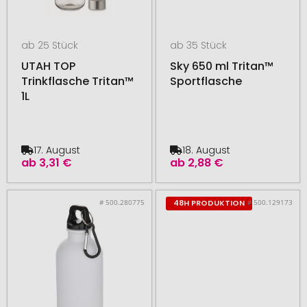
ab 25 Stück
ab 35 Stück
UTAH TOP
Sky 650 ml Tritan™
Trinkflasche Tritan™
Sportflasche
1L
17. August
18. August
ab
3,31 €
ab
2,88 €
# 500.280775
# 500.129173
48H PRODUKTION