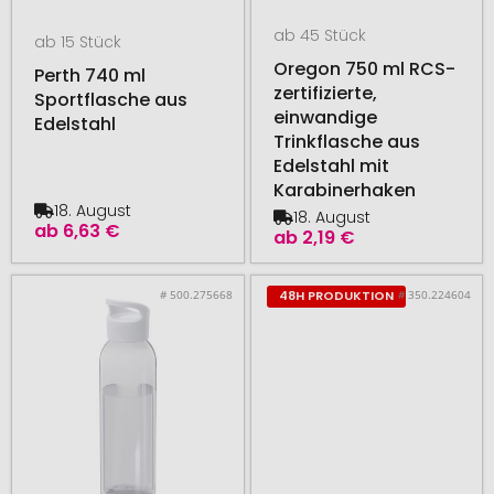
ab 45 Stück
ab 15 Stück
Oregon 750 ml RCS-
Perth 740 ml
zertifizierte,
Sportflasche aus
einwandige
Edelstahl
Trinkflasche aus
Edelstahl mit
Karabinerhaken
18. August
18. August
ab
6,63 €
ab
2,19 €
# 500.275668
# 350.224604
48H PRODUKTION