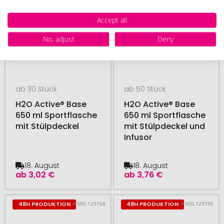
Accept all
No, adjust
Deny
ab 30 Stück
ab 50 Stück
H2O Active® Base
H2O Active® Base
650 ml Sportflasche
650 ml Sportflasche
mit Stülpdeckel
mit Stülpdeckel und
Infusor
18. August
18. August
ab
3,02 €
ab
3,76 €
# 500.129768
# 500.129795
48H PRODUKTION
48H PRODUKTION