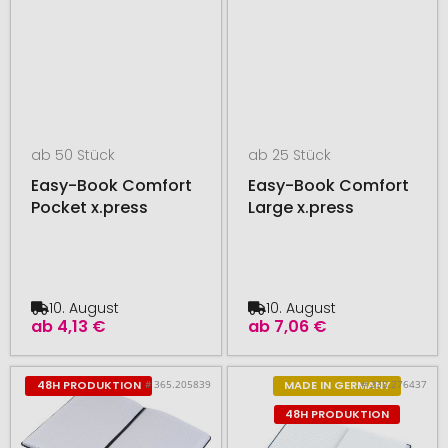
ab 50 Stück
ab 25 Stück
Easy-Book Comfort
Easy-Book Comfort
Pocket x.press
Large x.press
10. August
10. August
ab
4,13 €
ab
7,06 €
# 365.205839
# 235.276437
48H PRODUKTION
MADE IN GERMANY
48H PRODUKTION