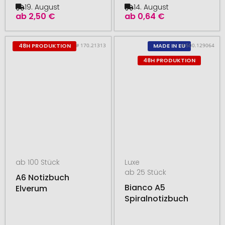
19. August
14. August
ab
2,50 €
ab
0,64 €
# 170.21313
# 500.129064
48H PRODUKTION
MADE IN EU
48H PRODUKTION
ab 100 Stück
Luxe
ab 25 Stück
A6 Notizbuch
Bianco A5
Elverum
Spiralnotizbuch