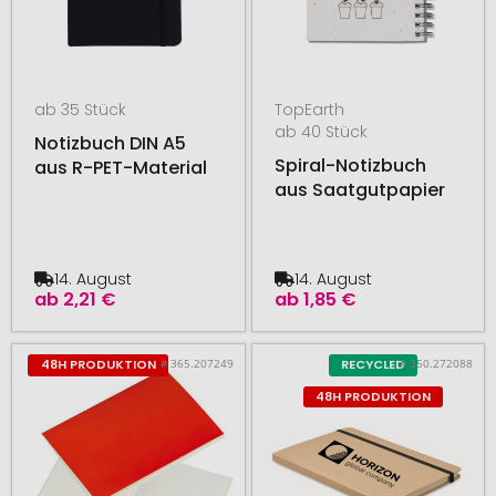
ab 35 Stück
TopEarth
ab 40 Stück
Notizbuch DIN A5
Spiral-Notizbuch
aus R-PET-Material
aus Saatgutpapier
14. August
14. August
ab
2,21 €
ab
1,85 €
# 365.207249
# 350.272088
48H PRODUKTION
RECYCLED
48H PRODUKTION