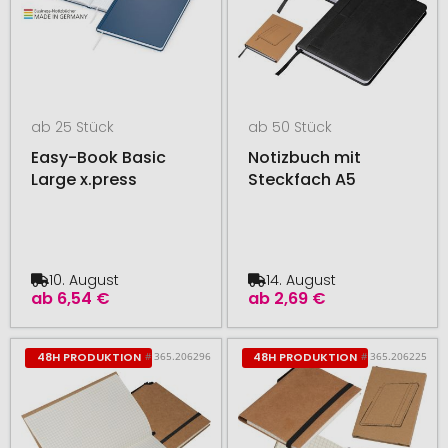
ab 25 Stück
ab 50 Stück
Easy-Book Basic
Notizbuch mit
Large x.press
Steckfach A5
10. August
14. August
ab
6,54 €
ab
2,69 €
# 365.206296
# 365.206225
48H PRODUKTION
48H PRODUKTION