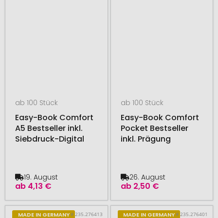
ab 100 Stück
ab 100 Stück
Easy-Book Comfort
Easy-Book Comfort
A5 Bestseller inkl.
Pocket Bestseller
Siebdruck-Digital
inkl. Prägung
19. August
26. August
ab
4,13 €
ab
2,50 €
# 235.276413
# 235.276401
MADE IN GERMANY
MADE IN GERMANY