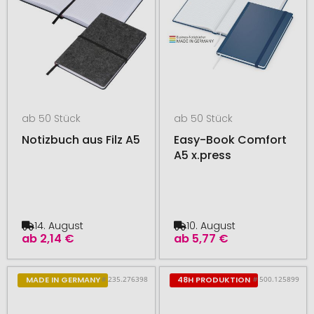
ab 50 Stück
ab 50 Stück
Notizbuch aus Filz A5
Easy-Book Comfort
A5 x.press
14. August
10. August
ab
2,14 €
ab
5,77 €
# 235.276398
# 500.125899
MADE IN GERMANY
48H PRODUKTION