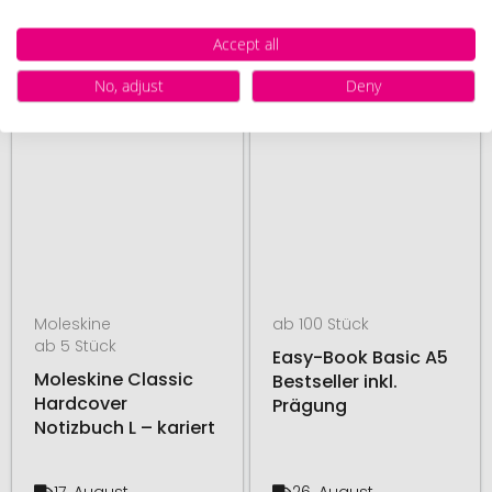
ab
3,11 €
ab
4,29 €
Accept all
# 500.125895
# 235.276356
48H PRODUKTION
MADE IN GERMANY
No, adjust
Deny
Moleskine
ab 100 Stück
ab 5 Stück
Easy-Book Basic A5
Moleskine Classic
Bestseller inkl.
Hardcover
Prägung
Notizbuch L – kariert
17. August
26. August