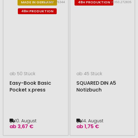
# 235.276344
# 350.272835
MADE IN GERMANY
48H PRODUKTION
48H PRODUKTION
ab 50 Stück
ab 45 Stück
Easy-Book Basic
SQUARED DIN A5
Pocket x.press
Notizbuch
10. August
14. August
ab
3,67 €
ab
1,75 €