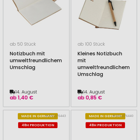
ab 50 Stück
ab 100 Stück
Notizbuch mit
Kleines Notizbuch
umweltfreundlichem
mit
Umschlag
umweltfreundlichem
Umschlag
14. August
14. August
ab
1,40 €
ab
0,85 €
# 235.276443
# 235.276440
MADE IN GERMANY
MADE IN GERMANY
48H PRODUKTION
48H PRODUKTION