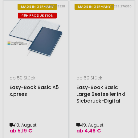
# 235.276338
# 235.276350
MADE IN GERMANY
MADE IN GERMANY
48H PRODUKTION
ab 50 Stück
ab 50 Stück
Easy-Book Basic A5
Easy-Book Basic
x.press
Large Bestseller inkl.
Siebdruck-Digital
10. August
19. August
ab
5,19 €
ab
4,46 €