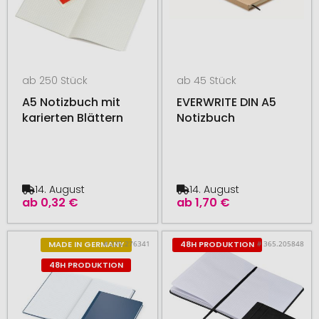
ab 250 Stück
ab 45 Stück
A5 Notizbuch mit
EVERWRITE DIN A5
karierten Blättern
Notizbuch
14. August
14. August
ab
0,32 €
ab
1,70 €
# 235.276341
# 365.205848
MADE IN GERMANY
48H PRODUKTION
48H PRODUKTION